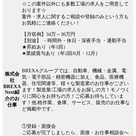
☆この案件以外にも多数工場の求人をご用意して
おります☆
案件・求人に関するご相談や登録のみという方も
お気軽にご連絡ください！
【月収例】34万～36万円
【別途】 ・時間外・休日・深夜手当 ・通勤手当
★昇給あり（年1回）
★業績賞与あり（年2回/6月・12月）
BREXAグループでは、自動車、機械・金属、電
株式会
気・電子部品・精密機器に加え、食品、医療機
社
器、住宅関連等、様々な製造業のお仕事がござい
BREXA
ます！製造業/工場の求人をお探しの方！モノづく
Next紹
りに関心をお持ちの方！ご応募お待ちしていま
介のお
す！他.軽作業、倉庫、サービス、販売のお仕事な
仕事
ど掲載中です。
①登録・面接会
ご応募が完了しましたら、面接・お仕事相談会へ