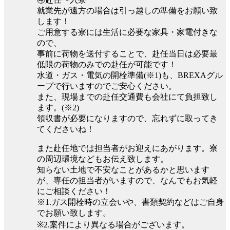
就業先が遠方の場合は引っ越しの準備をお願い致
します！
ご用意する寮には生活に必要な家具・家電付きな
ので、
事前に荷物を送付することで、赴任当日は必要最
低限の荷物のみでの赴任が可能です！
水道・ガス・電気の開栓準備(※1)も、BREXAグル
ープで行いますのでご安心ください。
また、現場までの赴任交通費も会社にて負担致し
ます。(※2)
領収書が必要になりますので、忘れずに取ってき
てくださいね！
また赴任地では担当者がお迎えにあがります。寮
の周辺環境などもお伝え致します。
知らない土地で不安なことがあるかと思います
が、専任の担当者がいますので、なんでもお気軽
にご相談ください！
※1.ガス開栓時の立会いや、書類契約などはご自身
でお願い致します。
※2.案件により異なる場合がございます。