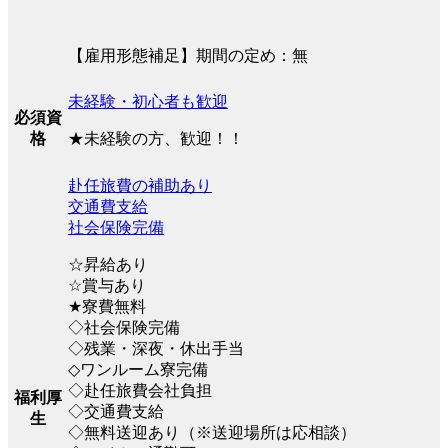
【雇用形態補足】期間の定め：無
未経験・初心者も歓迎
必須資
★未経験の方、歓迎！！
格
赴任旅費の補助あり
交通費支給
社会保険完備
☆昇給あり
☆賞与あり
★寮費無料
◇社会保険完備
◇残業・深夜・休出手当
◇ワンルーム寮完備
◇赴任旅費会社負担
福利厚
◇交通費支給
生
◇無料送迎あり（※送迎場所は応相談）