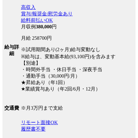
高収入
賞与/報奨金/慰労金あり
給料前払いOK
月収例
380,000
円
月給 258700円
給与詳
※試用期間あり(2ヶ月)給与変動なし
細
※給与は、変動基本給(93,100円)を含みます
【別途】
・時間外手当 ・休日手当 ・深夜手当
・通勤手当（30,000円/月）
★昇給あり（年1回）
★業績賞与あり（年2回/6月・12月）
※月3万円まで支給
交通費
リモート面接OK
履歴書不要