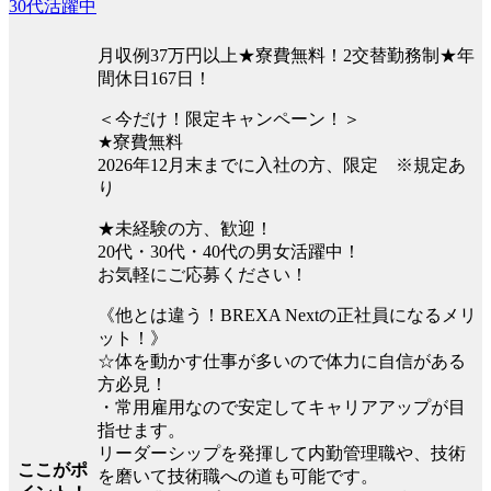
30代活躍中
月収例37万円以上★寮費無料！2交替勤務制★年
間休日167日！
＜今だけ！限定キャンペーン！＞
★寮費無料
2026年12月末までに入社の方、限定 ※規定あ
り
★未経験の方、歓迎！
20代・30代・40代の男女活躍中！
お気軽にご応募ください！
《他とは違う！BREXA Nextの正社員になるメリ
ット！》
☆体を動かす仕事が多いので体力に自信がある
方必見！
・常用雇用なので安定してキャリアアップが目
指せます。
リーダーシップを発揮して内勤管理職や、技術
ここがポ
を磨いて技術職への道も可能です。