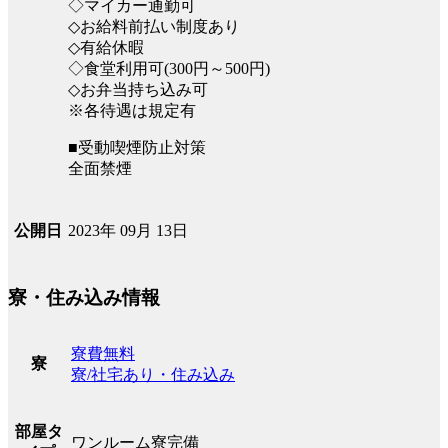
◇マイカー通勤可
◇お給料前払い制度あり
◇有給休暇
◇食堂利用可(300円～500円)
◇お弁当持ち込み可
※各待遇は規定有
■受動喫煙防止対策
全面禁煙
2023年 09月 13日
公開日
寮・住み込み情報
寮費無料
寮
寮/社宅あり・住み込み
部屋タ
ワンルーム寮完備