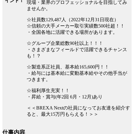
イント！
現場・業界のプロフェッショナルを目指してみ
ませんか。
☆社員数129,487人（2022年12月31日現在）
☆信頼の大手メーカー取引実績数500社超！！
・全国各地に活躍できる場所があります。
☆グループ企業総数90社以上！！！
・さまざまなフィールドで活躍できるチャンス
も！？
☆製造系正社員、基本給165,600円！！
・給与には基本給に変動基本給やその他手当が
つきます。
☆福利厚生充実！！
・昇給・賞与(年2回 6月・12月)あり
＜＜BREXA Nextの社員になってお友達を紹介す
ると、最大15万円もらえる！＞＞
仕事内容