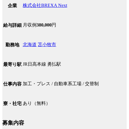
株式会社BREXA Next
企業
月収例
380,000
円
給与詳細
北海道
苫小牧市
勤務地
JR日高本線 勇払駅
最寄り駅
加工・プレス / 自動車系工場 / 交替制
仕事内容
あり（無料）
寮・社宅
募集内容