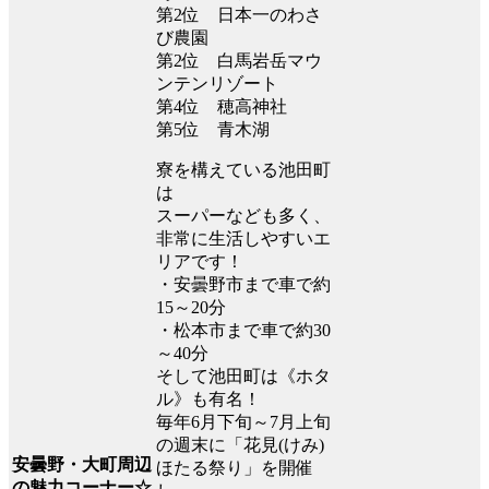
第2位 日本一のわさ
び農園
第2位 白馬岩岳マウ
ンテンリゾート
第4位 穂高神社
第5位 青木湖
寮を構えている池田町
は
スーパーなども多く、
非常に生活しやすいエ
リアです！
・安曇野市まで車で約
15～20分
・松本市まで車で約30
～40分
そして池田町は《ホタ
ル》も有名！
毎年6月下旬～7月上旬
の週末に「花見(けみ)
安曇野・大町周辺
ほたる祭り」を開催
の魅力コーナー☆