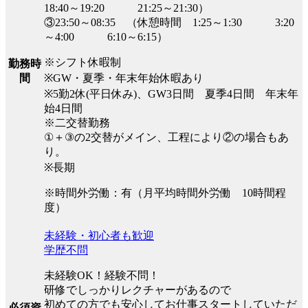
18:40～19:20 21:25～21:30）
③23:50～08:35 （休憩時間 1:25～1:30 3:20
～4:00 6:10～6:15）
※シフト休暇制
勤務時
※GW・夏季・年末年始休暇あり
間
※5勤2休(平日休み)、GW3日間 夏季4日間 年末年
始4日間
※二交替勤務
①＋③の2交替がメイン、工程により②の場合もあ
り。
※長期
※時間外労働：有（月平均時間外労働 10時間程
度）
未経験・初心者も歓迎
学歴不問
未経験OK！経験不問！
研修でしっかりレクチャーがあるので
初めての方でも安心してお仕事スタートしていただ
必須資