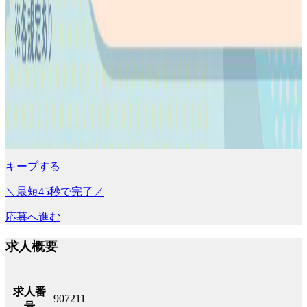
キープする
＼最短45秒で完了／
応募へ進む
求人概要
求人番
907211
号