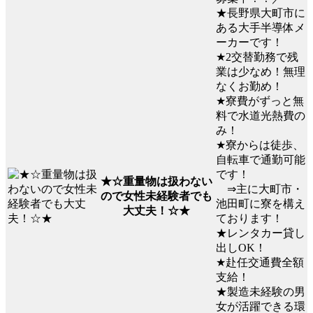
★長野県大町市に
ある大手半導体メ
ーカーです！
★2交替勤務で残
業は少なめ！無理
なくお勤め！
★寮費がずっと無
料で水道光熱費の
み！
★寮からは徒歩、
自転車で通勤可能
です！
★☆重量物は扱わない
⇒主に大町市・
ので女性未経験者でも
池田町に寮を構え
大丈夫！☆★
ております！
★レンタカー貸し
出しOK！
★赴任交通費全額
支給！
★製造未経験の男
女が活躍できる環