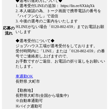
◆選考の進め方について◆
1. 選考受付LINEの追加： https://lin.ee/6XklqXk
2. 本人確認の為、トーク画面で携帯電話の番号を
『ハイフンなし』で送信
3. 今後の選考のご案内をいたします
※LINEがない場合「0120-802-659」までお電話お願
応募の
いします
流れ
◆選考受付について◆
ジョブハウス工場が選考受付をしております。
受付時間内に「LINE」または「0120-802-659」の番
号でご連絡差し上げますので、
お手数ですがご返信、お電話の折り返しをお願いい
たします。
車通勤OK
長野県 大町市
【勤務地】
長野県大町市(全国から場集中)
※自動車通勤可
※バイク通勤可