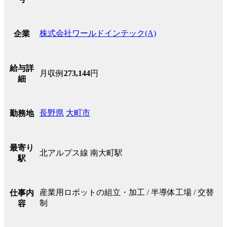
株式会社ワールドインテック(A)
企業
給与詳
月収例
273,144
円
細
長野県
大町市
勤務地
最寄り
北アルプス線 南大町駅
駅
産業用ロボットの組立・加工 / 半導体工場 / 交替
仕事内
制
容