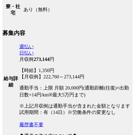
寮・社
あり（無料）
宅
募集内容
週払い
日払い
月収例
273,144
円
【時給】1,350円
【月収例】222,760～273,144円
給与詳
細
通勤手当：上限 月額 20,000円(通勤距離(往復)×出勤
日数×14円/km※最大5万円まで)
※上記月収例は通勤手当が含まれた金額となります
試用期間：有（14日）※労働条件の変更なし
履歴書不要