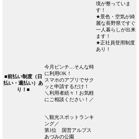
境が整っていま
す！
★景色・空気が綺
麗な長野県ですぐ
一人暮らしが出来
ます！
★正社員登用制度
あり！
今月ピンチ…そんな時
に利用OK！
■前払い制度（日
スマホのアプリでサク
払い・週払い）あ
ッと申請するだけ！
り！■
＼利用者続々！お気軽
にご相談ください！／
＼観光スポットランキ
ング／
第1位 国営アルプス
あづみの公園