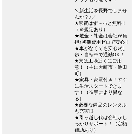
＼新生活を長野でしませ
んか？♪／
★寮費はず～っと無料！
（※規定あり）
★敷金・礼金は会社が負
担♪初期費用ゼロで安心！
★車がなくても安心♪徒
歩・自転車で通勤OK！
★寮は工場近くにご用
意！（主に大町市・池田
町）
★家具・家電付き！すぐ
に生活スタートできま
す！（※寮により異な
る）
★必要な備品のレンタル
も充実◎
★引っ越し代は会社がし
っかりサポート！（定額
補助あり）