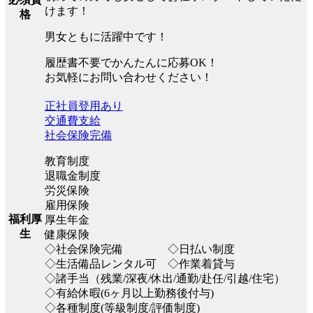
けます！
格
男女ともに活躍中です！
履歴書不要でかんたんに応募OK！
お気軽にお問い合わせください！
正社員登用あり
交通費支給
社会保険完備
教育制度
退職金制度
労災保険
雇用保険
福利厚
厚生年金
生
健康保険
◇社会保険完備 ◇日払い制度
◇生活備品レンタル可 ◇作業着貸与
◇諸手当（残業/深夜/休出/通勤/赴任/引越/住宅）
◇有給休暇(6ヶ月以上勤務後付与)
◇各種制度(等級制度/評価制度)