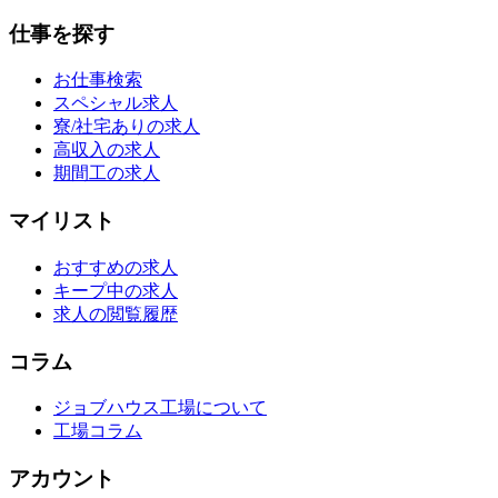
仕事を探す
お仕事検索
スペシャル求人
寮/社宅ありの求人
高収入の求人
期間工の求人
マイリスト
おすすめの求人
キープ中の求人
求人の閲覧履歴
コラム
ジョブハウス工場について
工場コラム
アカウント