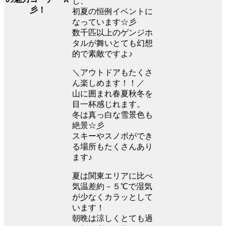
し、
彡！
初夏の恒例イベントに
なっています☆彡
数千匹以上のゲンジホ
タルが舞いとても幻想
的で素敵ですよ♪
＼アウトドアもたくさ
ん楽しめます！！／
山に囲まれ春夏秋冬を
目一杯感じれます。
冬は真っ白な雪景色も
絶景☆彡
スキーやスノボができ
る場所もたくさんあり
ます♪
夏は関東エリアに比べ
気温差約－５℃で湿気
が少なくカラッとして
います！
朝晩は涼しくとても過