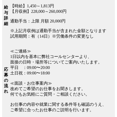
【時給】1,450～1,813円
給
【月収例】228,000～260,000円
与
詳
通勤手当：上限 月額 20,000円
細
※上記月収例は通勤手当が含まれた金額となります
試用期間：有（14日）※労働条件の変更なし
≪ご連絡≫
1日以内を基本に弊社コールセンターより、
面接の日時・場所等についてご案内いたします。
平日 ：09:00〜20:00
応
土日祝：09:00〜18:00
募
の
≪面談・お仕事案内≫
流
改めてご希望のお仕事をお聞きします。
れ
何でもお気軽にご質問・ご相談ください。
お仕事の内容や就業に関する条件等も確認のうえ、
ご希望に合ったお仕事のご説明を行います。