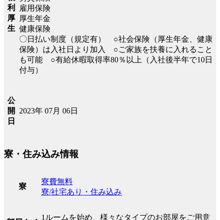
利
雇用保険
厚
厚生年金
生
健康保険
〇日払い制度（規定有） ○社会保険（厚生年金、健康
保険）は入社日より加入 ○ご家族を扶養に入れること
も可能 ○有給休暇取得率80％以上（入社後半年で10日
付与）
公
2023年 07月 06日
開
日
寮・住み込み情報
寮費無料
寮
寮/社宅あり・住み込み
1ルームを始め、様々なタイプのお部屋をご用意