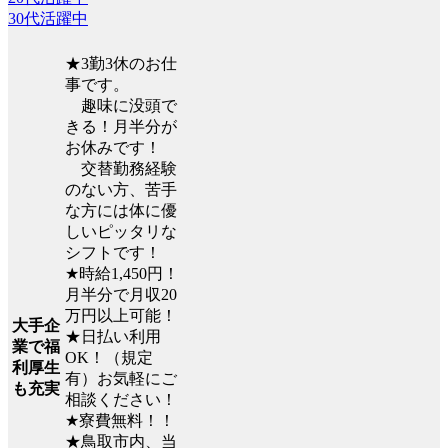
30代活躍中
★3勤3休のお仕
事です。
趣味に没頭で
きる！月半分が
お休みです！
交替勤務経験
のない方、苦手
な方には体に優
しいピッタリな
シフトです！
★時給1,450円！
月半分で月収20
万円以上可能！
大手企
★日払い利用
業で福
OK！（規定
利厚生
有）お気軽にご
も充実
相談ください！
★寮費無料！！
★鳥取市内、当