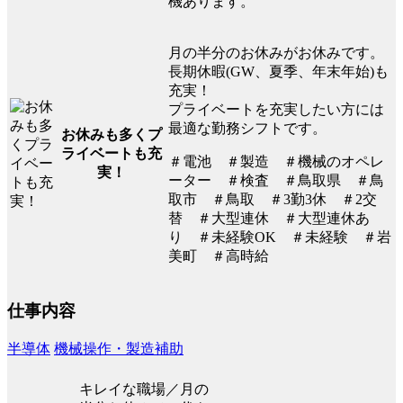
機あります。
月の半分のお休みがお休みです。
長期休暇(GW、夏季、年末年始)も
充実！
プライベートを充実したい方には
最適な勤務シフトです。
お休みも多くプ
ライベートも充
＃電池 ＃製造 ＃機械のオペレ
実！
ーター ＃検査 ＃鳥取県 ＃鳥
取市 ＃鳥取 ＃3勤3休 ＃2交
替 ＃大型連休 ＃大型連休あ
り ＃未経験OK ＃未経験 ＃岩
美町 ＃高時給
仕事内容
半導体
機械操作・製造補助
キレイな職場／月の