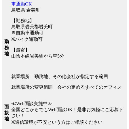
車通勤OK
鳥取県 岩美町
【勤務地】
鳥取県岩美郡岩美町
※自動車通勤可
※バイク通勤可
勤
務
【最寄】
地
山陰本線岩美駅から車5分
就業場所：勤務地、その他会社が指定する範囲
就業場所の変更範囲：会社の定めるすべてのオフィス
≪Web面談実施中≫
面
全国どこからでもWeb面談OK！是非お気軽にご応募下
接
さい！
地
※通信環境が不安という方はご相談ください