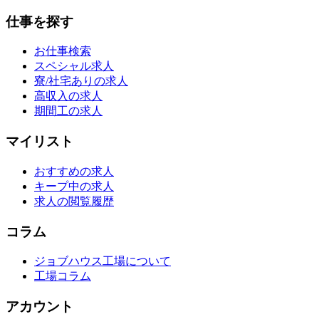
仕事を探す
お仕事検索
スペシャル求人
寮/社宅ありの求人
高収入の求人
期間工の求人
マイリスト
おすすめの求人
キープ中の求人
求人の閲覧履歴
コラム
ジョブハウス工場について
工場コラム
アカウント