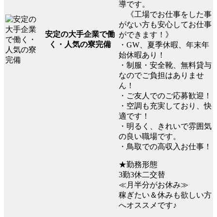
導です。
《工場でお仕事をした事
がない方も安心してお仕事
安定の大手企業で働
ができます！》
く・人気の寮完備
・GW、夏季休暇、年末年
始休暇あり！
・制服・安全靴、無料貸与
なのでご負担はありませ
ん！
・ご友人でのご応募歓迎！
・空調も充実しており、快
適です！
・明るく、きれいで雰囲気
の良い職場です。
・鳥取での高収入お仕事！
★勤務形態
3勤3休二交替
≪月半分がお休み≫
稼ぎたい＆休みも欲しい方
へオススメです♪