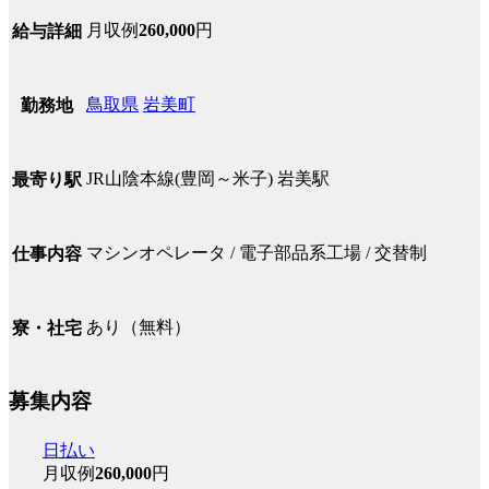
月収例
260,000
円
給与詳細
鳥取県
岩美町
勤務地
JR山陰本線(豊岡～米子) 岩美駅
最寄り駅
マシンオペレータ / 電子部品系工場 / 交替制
仕事内容
あり（無料）
寮・社宅
募集内容
日払い
月収例
260,000
円