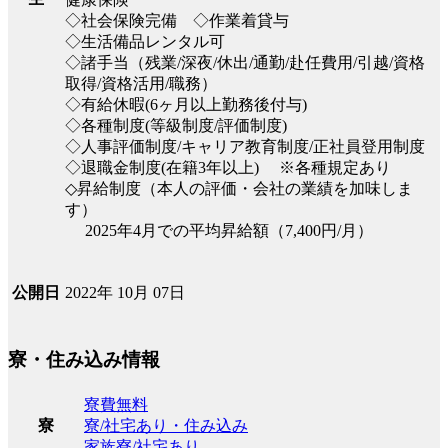
◇社会保険完備 ◇作業着貸与
◇生活備品レンタル可
◇諸手当（残業/深夜/休出/通勤/赴任費用/引越/資格
取得/資格活用/職務）
◇有給休暇(6ヶ月以上勤務後付与)
◇各種制度(等級制度/評価制度)
◇人事評価制度/キャリア教育制度/正社員登用制度
◇退職金制度(在籍3年以上) ※各種規定あり
◇昇給制度（本人の評価・会社の業績を加味しま
す）
2025年4月での平均昇給額（7,400円/月）
2022年 10月 07日
公開日
寮・住み込み情報
寮費無料
寮/社宅あり・住み込み
寮
家族寮/社宅あり