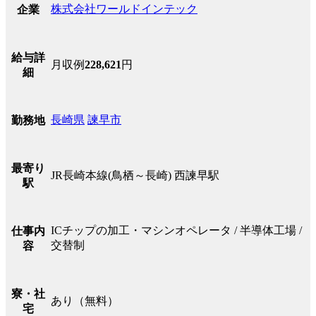
株式会社ワールドインテック
企業
給与詳
月収例
228,621
円
細
長崎県
諫早市
勤務地
最寄り
JR長崎本線(鳥栖～長崎) 西諫早駅
駅
ICチップの加工・マシンオペレータ / 半導体工場 /
仕事内
交替制
容
寮・社
あり（無料）
宅