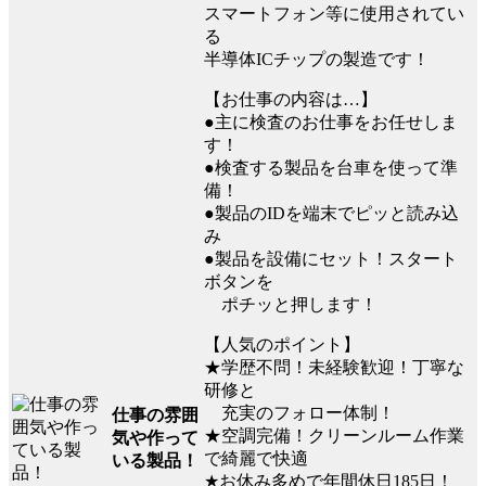
スマートフォン等に使用されてい
る
半導体ICチップの製造です！
【お仕事の内容は…】
●主に検査のお仕事をお任せしま
す！
●検査する製品を台車を使って準
備！
●製品のIDを端末でピッと読み込
み
●製品を設備にセット！スタート
ボタンを
ポチッと押します！
【人気のポイント】
★学歴不問！未経験歓迎！丁寧な
研修と
充実のフォロー体制！
仕事の雰囲
★空調完備！クリーンルーム作業
気や作って
で綺麗で快適
いる製品！
★お休み多めで年間休日185日！