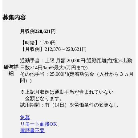
募集内容
月収例
228,621
円
【時給】1,200円
【月収例】212,376～228,621円
通勤手当：上限 月額 20,000円(通勤距離(往復)×出勤
給与詳
日数×14円/km※最大5万円まで)
細
その他手当：25,000円(定着功労金（入社から３ヵ月
間）)
※上記月収例は通勤手当が含まれていない
金額となります。
試用期間：有（14日）※労働条件の変更なし
急募
リモート面接OK
履歴書不要