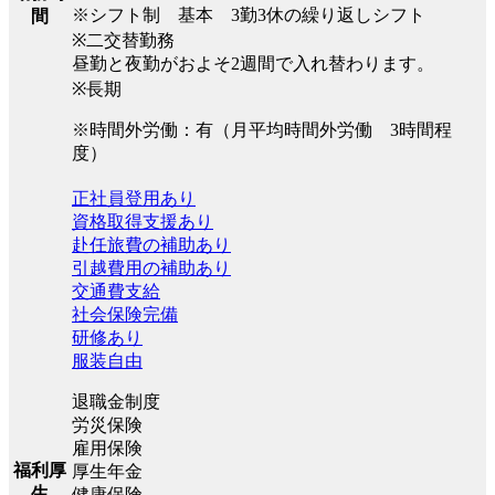
※シフト制 基本 3勤3休の繰り返しシフト
間
※二交替勤務
昼勤と夜勤がおよそ2週間で入れ替わります。
※長期
※時間外労働：有（月平均時間外労働 3時間程
度）
正社員登用あり
資格取得支援あり
赴任旅費の補助あり
引越費用の補助あり
交通費支給
社会保険完備
研修あり
服装自由
退職金制度
労災保険
雇用保険
福利厚
厚生年金
生
健康保険