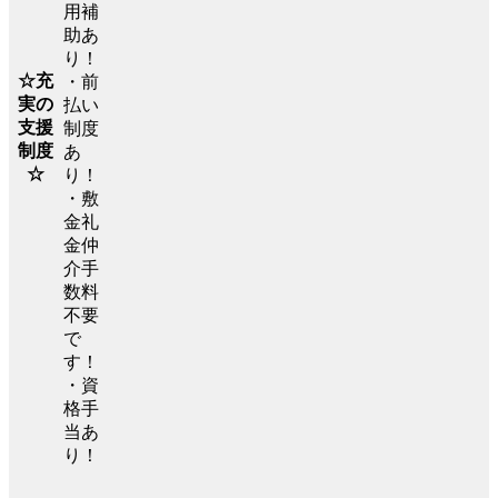
用補
助あ
り！
☆充
・前
実の
払い
支援
制度
制度
あ
☆
り！
・敷
金礼
金仲
介手
数料
不要
で
す！
・資
格手
当あ
り！