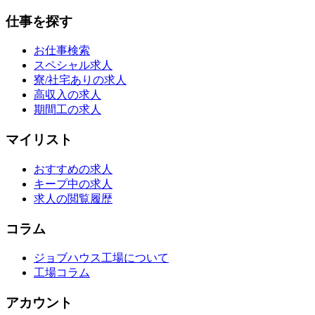
仕事を探す
お仕事検索
スペシャル求人
寮/社宅ありの求人
高収入の求人
期間工の求人
マイリスト
おすすめの求人
キープ中の求人
求人の閲覧履歴
コラム
ジョブハウス工場について
工場コラム
アカウント