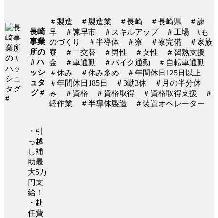
＃製造 ＃製造業 ＃長崎 ＃長崎県 ＃諫
長崎
早 ＃諫早市 ＃スキルアップ ＃工場 #も
事業
のづくり ＃半導体 ＃寮 ＃寮完備 ＃家族
所の
寮 ＃二交替 ＃男性 ＃女性 ＃習熟支援
# ハ
金 ＃車通勤 ＃バイク通勤 ＃自転車通勤
ッシ
＃休み ＃休み多め ＃年間休日125日以上
ュタ
＃年間休日185日 ＃3勤3休 ＃月の半分休
グ #
み ＃資格 ＃資格取得 ＃資格取得支援 ＃
軽作業 ＃半導体製造 ＃装置オペレーター
・引
っ越
し補
助最
大5万
円支
給！
・赴
任費