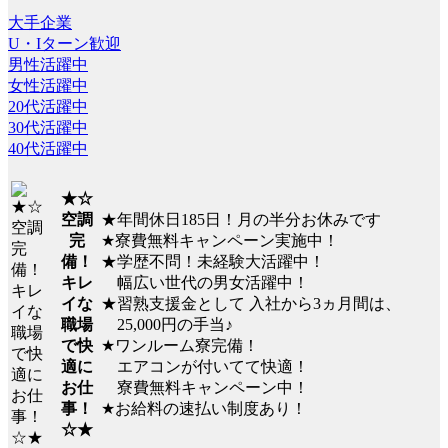
大手企業
U・Iターン歓迎
男性活躍中
女性活躍中
20代活躍中
30代活躍中
40代活躍中
★☆
★年間休日185日！月の半分お休みです
空調
★寮費無料キャンペーン実施中！
完
★学歴不問！未経験大活躍中！
備！
幅広い世代の男女活躍中！
キレ
★習熟支援金として 入社から3ヵ月間は、
イな
25,000円の手当♪
職場
★ワンルーム寮完備！
で快
エアコンが付いてて快適！
適に
寮費無料キャンペーン中！
お仕
★お給料の速払い制度あり！
事！
☆★