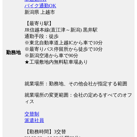
バイク通勤OK
新潟県 上越市
【最寄り駅】
JR信越本線(直江津～新潟) 黒井駅
通勤手段：徒歩
※東北自動車道上越ICから車で10分
※最寄りバス停留所から徒歩で10分
勤務地
※新潟空港から車で90分
★工場敷地内無料駐車場あり
就業場所：勤務地、その他会社が指定する範囲
就業場所の変更範囲：会社の定めるすべてのオフ
ィス
交替制
派遣社員
【勤務時間】3交替