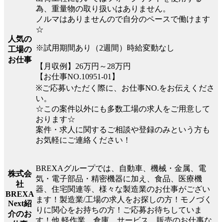
為、重量物の取り扱いはありません。
ノルマはありませんので自分のペースで働けます
☆
人気の
※試用期間あり（2週間）時給変動なし
工場の
お仕事
【月収例】26万円～28万円
【お仕事NO.10951-01】
※ご応募いただく際に、お仕事NO.をお伝えくださ
い。
☆この案件以外にも多数工場の求人をご用意して
おります☆
案件・求人に関するご相談や登録のみという方も
お気軽にご連絡ください！
BREXAグループでは、自動車、機械・金属、電
株式会
気・電子部品・精密機器に加え、食品、医療機
社
器、住宅関連等、様々な製造業のお仕事がござい
BREXA
ます！製造業/工場の求人をお探しの方！モノづく
Next紹
りに関心をお持ちの方！ご応募お待ちしていま
介のお
す！他.軽作業、倉庫、サービス、販売のお仕事な