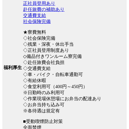
正社員登用あり
赴任旅費の補助あり
交通費支給
社会保険完備
★寮費無料
◇社会保険完備
◇残業・深夜・休出手当
◇正社員登用制度あり
◇備品付きワンルーム寮完備
◇赴任旅費会社負担
福利厚生
◇交通費支給
◇車・バイク・自転車通勤可
◇有給休暇
◇食堂利用可（400円～450円）
※日勤時のみ利用可
◇作業現場休憩場にお弁当の配達あり
◇お弁当持ち込み可
※各待遇は規定有
■受動喫煙防止対策
全面禁煙