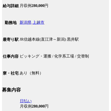
月収例
280,000
円
給与詳細
新潟県
上越市
勤務地
JR信越本線(直江津～新潟) 黒井駅
最寄り駅
ピッキング・運搬 / 化学系工場 / 交替制
仕事内容
あり（無料）
寮・社宅
募集内容
日払い
月収例
280,000
円