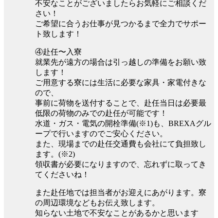
不安なことがございましたらお気軽にご相談くだ
さい！
ご希望に合うお仕事が見つかるまで全力でサポー
ト致します！
④赴任〜入寮
就業先が遠方の場合は引っ越しの準備をお願い致
します！
ご用意する寮には生活に必要な家具・家電付きな
ので、
事前に荷物を送付することで、赴任当日は必要最
低限の荷物のみでの赴任が可能です！
水道・ガス・電気の開栓準備(※1)も、BREXAグル
ープで行いますのでご安心ください。
また、現場までの赴任交通費も会社にて負担致し
ます。(※2)
領収書が必要になりますので、忘れずに取ってき
てくださいね！
また赴任地では担当者がお迎えにあがります。寮
の周辺環境などもお伝え致します。
知らない土地で不安なことがあるかと思います