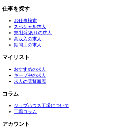
仕事を探す
お仕事検索
スペシャル求人
寮/社宅ありの求人
高収入の求人
期間工の求人
マイリスト
おすすめの求人
キープ中の求人
求人の閲覧履歴
コラム
ジョブハウス工場について
工場コラム
アカウント