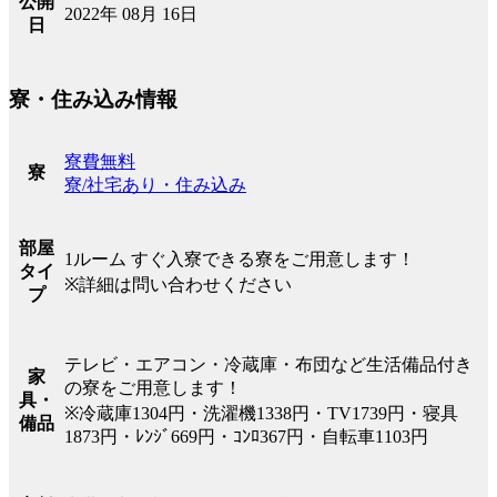
公開
2022年 08月 16日
日
寮・住み込み情報
寮費無料
寮
寮/社宅あり・住み込み
部屋
1ルーム すぐ入寮できる寮をご用意します！
タイ
※詳細は問い合わせください
プ
テレビ・エアコン・冷蔵庫・布団など生活備品付き
家
の寮をご用意します！
具・
※冷蔵庫1304円・洗濯機1338円・TV1739円・寝具
備品
1873円・ﾚﾝｼﾞ669円・ｺﾝﾛ367円・自転車1103円