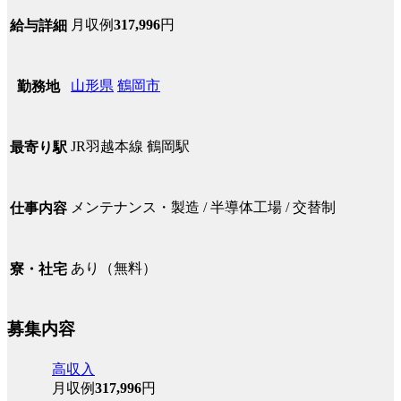
月収例
317,996
円
給与詳細
山形県
鶴岡市
勤務地
JR羽越本線 鶴岡駅
最寄り駅
メンテナンス・製造 / 半導体工場 / 交替制
仕事内容
あり（無料）
寮・社宅
募集内容
高収入
月収例
317,996
円