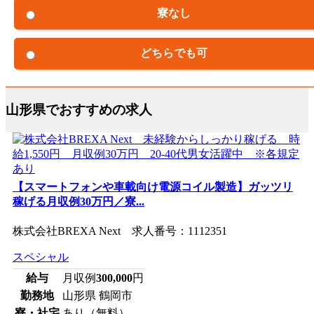
寮なし
どちらでも可
山形県でおすすめの求人
【スマートフォンや車載向け電源コイル製造】ガッツリ
稼げる月収例30万円／寮...
株式会社BREXA Next 求人番号：1112351
スペシャル
給与
月収例
300,000
円
勤務地
山形県 鶴岡市
寮・社宅
あり（無料）