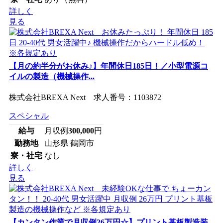
詳しく
見る
【月の約半分がお休み♪】年間休日185日！／小型電源コ
イルの製造（機械操作...
株式会社BREXA Next 求人番号：1103872
スペシャル
給与
月収例
300,000
円
勤務地
山形県 鶴岡市
寮・社宅
なし
詳しく
見る
【カンタン作業で月収例26万円☆】プリント基板製造装