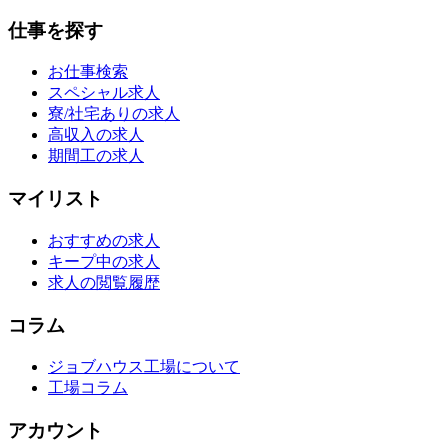
仕事を探す
お仕事検索
スペシャル求人
寮/社宅ありの求人
高収入の求人
期間工の求人
マイリスト
おすすめの求人
キープ中の求人
求人の閲覧履歴
コラム
ジョブハウス工場について
工場コラム
アカウント