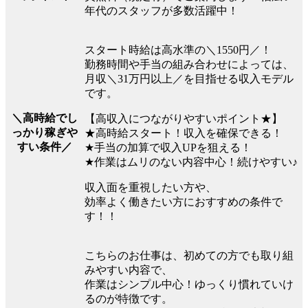
年代のスタッフが多数活躍中！
スタート時給は高水準の＼1550円／！
勤務時間や手当の組み合わせによっては、
月収＼31万円以上／を目指せる収入モデル
です。
＼高時給でし
【高収入につながりやすいポイント★】
っかり稼ぎや
★高時給スタート！収入を確保できる！
すい条件／
★手当の加算で収入UPを狙える！
★作業はムリのない内容中心！続けやすい♪
収入面を重視したい方や、
効率よく働きたい方におすすめの条件で
す！！
こちらのお仕事は、初めての方でも取り組
みやすい内容で、
作業はシンプル中心！ゆっくり慣れていけ
るのが特徴です。