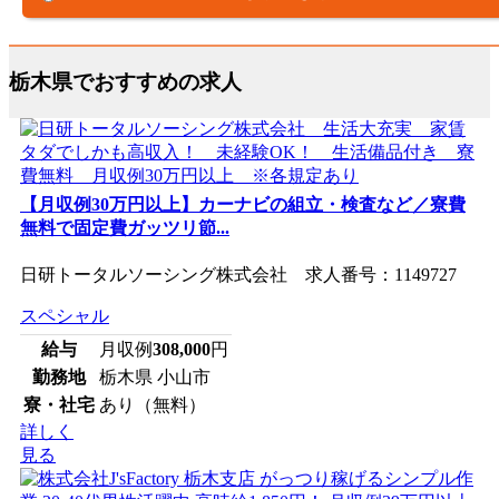
栃木県でおすすめの求人
【月収例30万円以上】カーナビの組立・検査など／寮費
無料で固定費ガッツリ節...
日研トータルソーシング株式会社 求人番号：1149727
スペシャル
給与
月収例
308,000
円
勤務地
栃木県 小山市
寮・社宅
あり（無料）
詳しく
見る