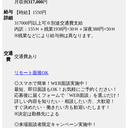
月収例
317,000
円
給与
【時給】1550円
詳細
317000円以上可※別途交通費支給
内訳：155Ｈ＋残業1938円×30Ｈ＋深夜388円×50Ｈ
※残業などにより給与例は異なります。
交通
交通費あり
費
リモート面接OK
◎スマホで簡単！WEB面談実施中！
最短、即日面談もOK！お気軽にご予約ください！
応募後に届くフォームで「WEB面談」を選ぶだけ！
詳しい内容を知りたい・相談したい方、大歓迎！
すぐ決めたい・働きたい方も歓迎いたします！
※決定は勤務先による
◎来場面談者限定キャンペーン実施中！