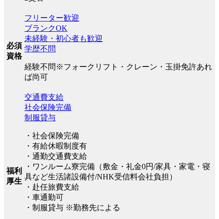
フリーター歓迎
ブランクOK
未経験・初心者も歓迎
必須
学歴不問
資格
経験不問※フォークリフト・クレーン・玉掛免許あれ
ば尚可
交通費支給
社会保険完備
制服貸与
・社会保険完備
・有給休暇制度有
・通勤交通費支給
・ワンルーム寮完備（敷金・礼金0円/家具・家電・寝
福利
具など生活諸設備付/NHK受信料会社負担）
厚生
・赴任旅費支給
・車通勤可
・制服貸与 ※勤務先による