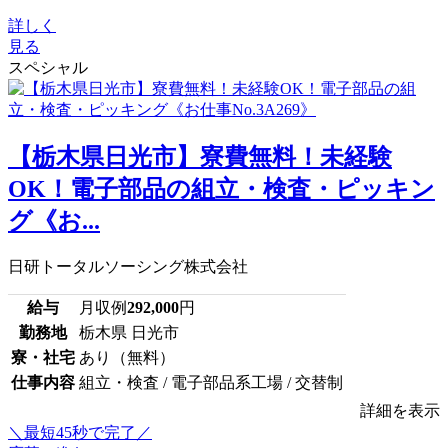
詳しく
見る
スペシャル
【栃木県日光市】寮費無料！未経験
OK！電子部品の組立・検査・ピッキン
グ《お...
日研トータルソーシング株式会社
給与
月収例
292,000
円
勤務地
栃木県 日光市
寮・社宅
あり（無料）
仕事内容
組立・検査 / 電子部品系工場 / 交替制
詳細を表示
＼最短45秒で完了／