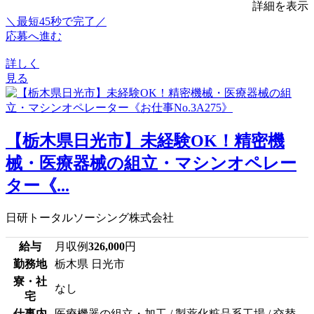
詳細を表示
＼最短45秒で完了／
応募へ進む
詳しく
見る
【栃木県日光市】未経験OK！精密機
械・医療器械の組立・マシンオペレー
ター《...
日研トータルソーシング株式会社
給与
月収例
326,000
円
勤務地
栃木県 日光市
寮・社
なし
宅
仕事内
医療機器の組立・加工 / 製薬化粧品系工場 / 交替