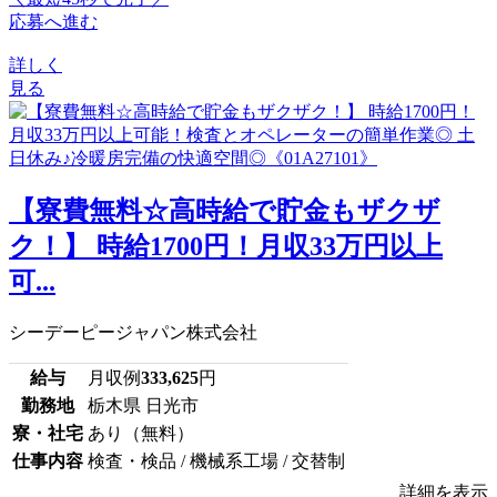
応募へ進む
詳しく
見る
【寮費無料☆高時給で貯金もザクザ
ク！】 時給1700円！月収33万円以上
可...
シーデーピージャパン株式会社
給与
月収例
333,625
円
勤務地
栃木県 日光市
寮・社宅
あり（無料）
仕事内容
検査・検品 / 機械系工場 / 交替制
詳細を表示