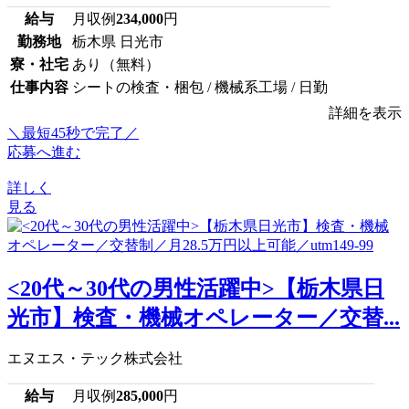
給与
月収例
234,000
円
勤務地
栃木県 日光市
寮・社宅
あり（無料）
仕事内容
シートの検査・梱包 / 機械系工場 / 日勤
詳細を表示
＼最短45秒で完了／
応募へ進む
詳しく
見る
<20代～30代の男性活躍中>【栃木県日
光市】検査・機械オペレーター／交替...
エヌエス・テック株式会社
給与
月収例
285,000
円