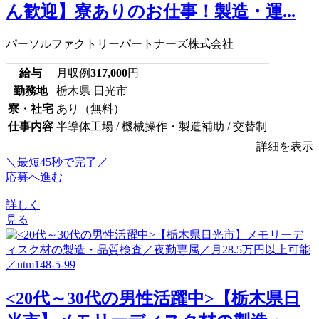
ん歓迎】寮ありのお仕事！製造・運...
パーソルファクトリーパートナーズ株式会社
給与
月収例
317,000
円
勤務地
栃木県 日光市
寮・社宅
あり（無料）
仕事内容
半導体工場 / 機械操作・製造補助 / 交替制
詳細を表示
＼最短45秒で完了／
応募へ進む
詳しく
見る
<20代～30代の男性活躍中>【栃木県日