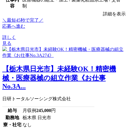
容
制
詳細を表示
＼最短45秒で完了／
応募へ進む
詳しく
見る
【栃木県日光市】未経験OK！精密機
械・医療器械の組立作業《お仕事
No.3A...
日研トータルソーシング株式会社
給与
月収例
245,000
円
勤務地
栃木県 日光市
寮・社宅
なし