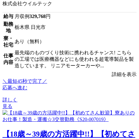
株式会社ウイルテック
給与
月収例
329,768
円
勤務
栃木県 日光市
地
寮・
あり（無料）
社宅
最先端のものづくり技術に携われるチャンス! こちら
仕事
の工場では医療機器などにも使われる超電導製品を製
内容
造しています。 リニアモーターカーや...
詳細を表示
＼最短45秒で完了／
応募へ進む
詳しく
見る
【18歳～39歳の方活躍中!!】【初めてさ