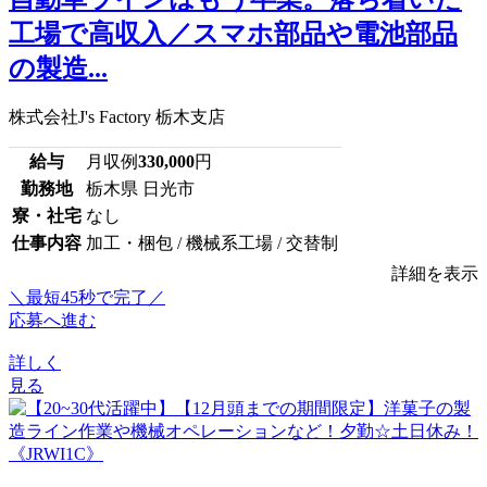
工場で高収入／スマホ部品や電池部品
の製造...
株式会社J's Factory 栃木支店
給与
月収例
330,000
円
勤務地
栃木県 日光市
寮・社宅
なし
仕事内容
加工・梱包 / 機械系工場 / 交替制
詳細を表示
＼最短45秒で完了／
応募へ進む
詳しく
見る