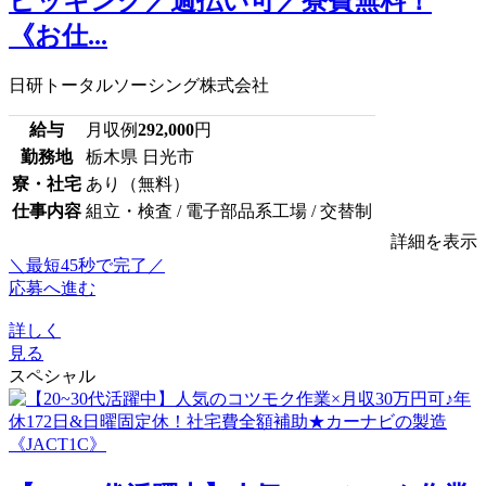
ピッキング／週払い可／寮費無料！
《お仕...
日研トータルソーシング株式会社
給与
月収例
292,000
円
勤務地
栃木県 日光市
寮・社宅
あり（無料）
仕事内容
組立・検査 / 電子部品系工場 / 交替制
詳細を表示
＼最短45秒で完了／
応募へ進む
詳しく
見る
スペシャル