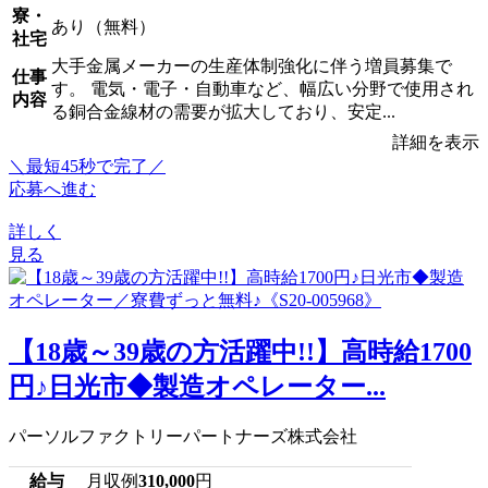
寮・
あり（無料）
社宅
大手金属メーカーの生産体制強化に伴う増員募集で
仕事
す。 電気・電子・自動車など、幅広い分野で使用され
内容
る銅合金線材の需要が拡大しており、安定...
詳細を表示
＼最短45秒で完了／
応募へ進む
詳しく
見る
【18歳～39歳の方活躍中!!】高時給1700
円♪日光市◆製造オペレーター...
パーソルファクトリーパートナーズ株式会社
給与
月収例
310,000
円