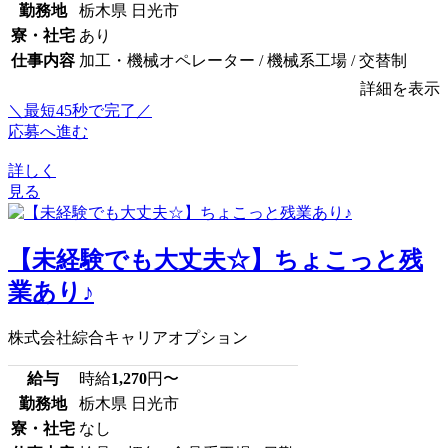
勤務地
栃木県 日光市
寮・社宅
あり
仕事内容
加工・機械オペレーター / 機械系工場 / 交替制
詳細を表示
＼最短45秒で完了／
応募へ進む
詳しく
見る
【未経験でも大丈夫☆】ちょこっと残
業あり♪
株式会社綜合キャリアオプション
給与
時給
1,270
円〜
勤務地
栃木県 日光市
寮・社宅
なし