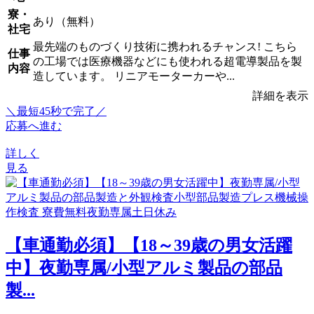
寮・
あり（無料）
社宅
最先端のものづくり技術に携われるチャンス! こちら
仕事
の工場では医療機器などにも使われる超電導製品を製
内容
造しています。 リニアモーターカーや...
詳細を表示
＼最短45秒で完了／
応募へ進む
詳しく
見る
【車通勤必須】【18～39歳の男女活躍
中】夜勤専属/小型アルミ製品の部品
製...