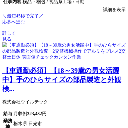
仕事内容
検品・梱包 / 食品系工場 / 日勤
詳細を表示
＼最短45秒で完了／
応募へ進む
詳しく
見る
【車通勤必須】【18～39歳の男女活躍
中】手のひらサイズの部品製造と外観
検...
株式会社ウイルテック
給与
月収例
323,432
円
勤務
栃木県 日光市
地