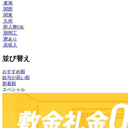
東海
関西
関東
九州
即入寮OK
期間工
寮あり
高収入
並び替え
おすすめ順
給与が高い順
新着順
スペシャル