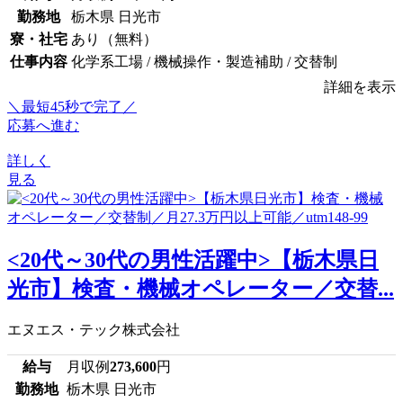
勤務地
栃木県 日光市
寮・社宅
あり（無料）
仕事内容
化学系工場 / 機械操作・製造補助 / 交替制
詳細を表示
＼最短45秒で完了／
応募へ進む
詳しく
見る
<20代～30代の男性活躍中>【栃木県日
光市】検査・機械オペレーター／交替...
エヌエス・テック株式会社
給与
月収例
273,600
円
勤務地
栃木県 日光市