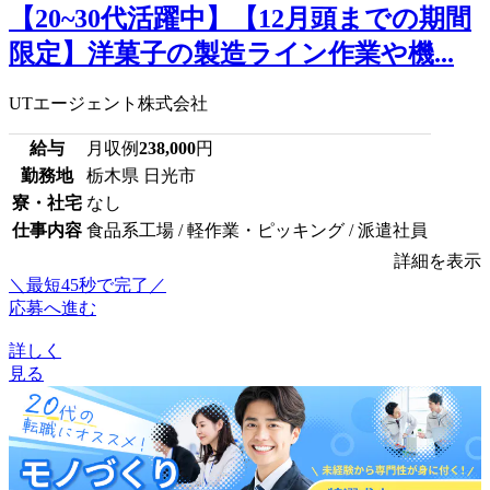
【20~30代活躍中】【12月頭までの期間
限定】洋菓子の製造ライン作業や機...
UTエージェント株式会社
給与
月収例
238,000
円
勤務地
栃木県 日光市
寮・社宅
なし
仕事内容
食品系工場 / 軽作業・ピッキング / 派遣社員
詳細を表示
＼最短45秒で完了／
応募へ進む
詳しく
見る