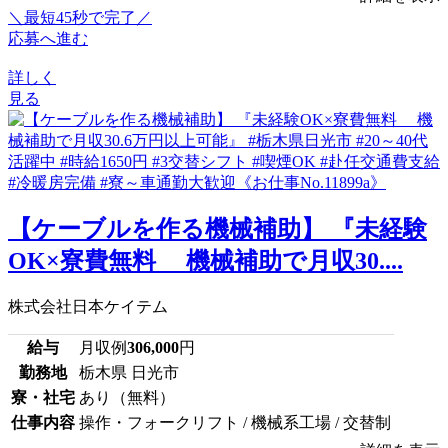
＼最短45秒で完了／
応募へ進む
詳しく
見る
【ケーブルを作る機械補助】 『未経験
OK×寮費無料 機械補助で月収30....
株式会社日本ケイテム
給与
月収例
306,000
円
勤務地
栃木県 日光市
寮・社宅
あり（無料）
仕事内容
操作・フォークリフト / 機械系工場 / 交替制