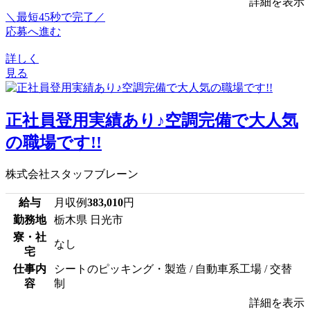
詳細を表示
＼最短45秒で完了／
応募へ進む
詳しく
見る
正社員登用実績あり♪空調完備で大人気
の職場です!!
株式会社スタッフブレーン
給与
月収例
383,010
円
勤務地
栃木県 日光市
寮・社
なし
宅
仕事内
シートのピッキング・製造 / 自動車系工場 / 交替
容
制
詳細を表示