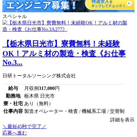
スペシャル
【栃木県日光市】寮費無料！未経験
OK！アルミ材の製造・検査《お仕事
No.3...
日研トータルソーシング株式会社
給与
月収例
317,000
円
勤務地
栃木県 日光市
寮・社宅
あり（無料）
仕事内容
製造オペレーター・検査 / 機械系工場 / 交替制
詳細を表示
＼最短45秒で完了／
応募へ進む