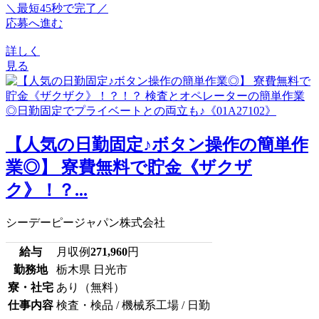
＼最短45秒で完了／
応募へ進む
詳しく
見る
【人気の日勤固定♪ボタン操作の簡単作
業◎】 寮費無料で貯金《ザクザ
ク》！？...
シーデーピージャパン株式会社
給与
月収例
271,960
円
勤務地
栃木県 日光市
寮・社宅
あり（無料）
仕事内容
検査・検品 / 機械系工場 / 日勤