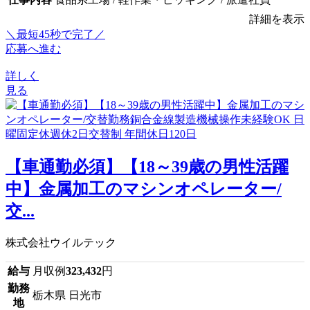
詳細を表示
＼最短45秒で完了／
応募へ進む
詳しく
見る
【車通勤必須】【18～39歳の男性活躍
中】金属加工のマシンオペレーター/
交...
株式会社ウイルテック
給与
月収例
323,432
円
勤務
栃木県 日光市
地