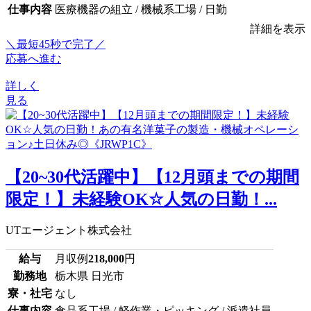
仕事内容
医療機器の組立 / 機械系工場 / 日勤
詳細を表示
＼最短45秒で完了／
応募へ進む
詳しく
見る
【20~30代活躍中】【12月頭までの期間
限定！】未経験OK☆人気の日勤！...
UTエージェント株式会社
給与
月収例
218,000
円
勤務地
栃木県 日光市
寮・社宅
なし
仕事内容
食品系工場 / 軽作業・ピッキング / 派遣社員