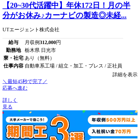
【20~30代活躍中】年休172日！月の半
分がお休み♪カーナビの製造◎未経...
UTエージェント株式会社
給与
月収例
312,000
円
勤務地
栃木県 日光市
寮・社宅
あり（無料）
仕事内容
自動車系工場 / 組立・加工・プレス / 正社員
詳細を表示
＼最短45秒で完了／
応募へ進む
詳しく
見る