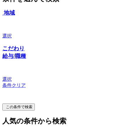
地域
選択
こだわり
給与/職種
選択
条件クリア
この条件で検索
人気の条件から検索