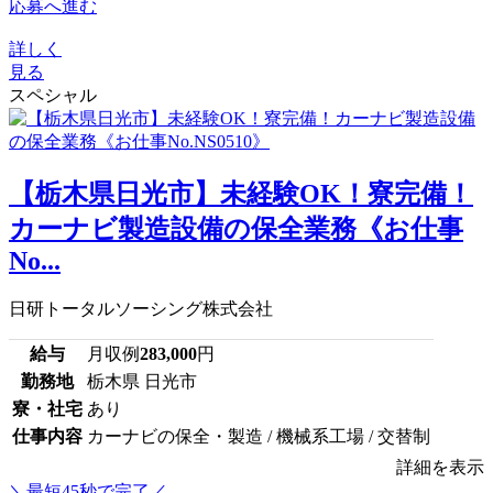
応募へ進む
詳しく
見る
スペシャル
【栃木県日光市】未経験OK！寮完備！
カーナビ製造設備の保全業務《お仕事
No...
日研トータルソーシング株式会社
給与
月収例
283,000
円
勤務地
栃木県 日光市
寮・社宅
あり
仕事内容
カーナビの保全・製造 / 機械系工場 / 交替制
詳細を表示
＼最短45秒で完了／