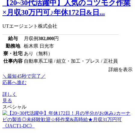
【20~30代活躍中】人気のコツモク作業
×月収30万円可♪年休172日&日...
UTエージェント株式会社
給与
月収例
302,000
円
勤務地
栃木県 日光市
寮・社宅
あり（無料）
仕事内容
自動車系工場 / 組立・加工・プレス / 正社員
詳細を表示
＼最短45秒で完了／
応募へ進む
詳しく
見る
スペシャル