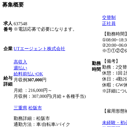
募集概要
交替制
正社員
求人
637548
※電話応募で必要になります。
番号
【勤務時間
①08:00~18:3
②20:00~06:0
UTエージェント株式会社
企業
※①①②②
【備考】
高収入
勤務
勤務：2交
週払い
時間
休憩：1回 計
給料前払いOK
給与
休日：4勤2
月収例
307,000
円
詳細
休暇：GW
月給 ：216,000円～
※詳細につ
月収例：307,000円(月給＋各種手当)
三重県
松阪市
【雇用形態
勤務詳細：松阪市
未経験・初
通勤方法：車/自転車/バイク