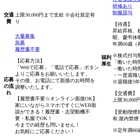
研修あり
制服貸与
上限30,000円まで支給 ※会社規定有
交通
り
費
【待遇】
昇給昇格、
大量募集
暇、慶弔休
急募
年満60歳（
履歴書不要
※株式付与
福利
【応募方法】
「働いた時
厚生
「Webで応募」「電話で応募」ボタン
・働いた時
よりご応募をお願いいたします。
・一度退職
応募
その後、お電話にて面接のお時間を
※退職後5
の流
調整いたします。
れ
【交通費】
【履歴書不要☆オンライン面接OK】
上限30,0
家にいながらスマホですぐにWEB面
談ができる！履歴書・志望動機不
【受動喫煙
要・私服でOK！
有:屋内禁
今までの経歴も問いません！
※定年満60
お気軽にご応募ください！