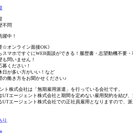
迎
迎
歴不問
活躍中！
要☆オンライン面接OK》
らスマホですぐにWEB面談ができる！履歴書・志望動機不要・
歴も問いません！
応募ください！
休日が多い方がいい！など
望の働き方をお聞かせください♪
ェント株式会社は「無期雇用派遣」を行っている会社です。
はUTエージェント株式会社と期間を定めない雇用契約を結び
るUTエージェント株式会社での正社員雇用となりますので、
あり
備