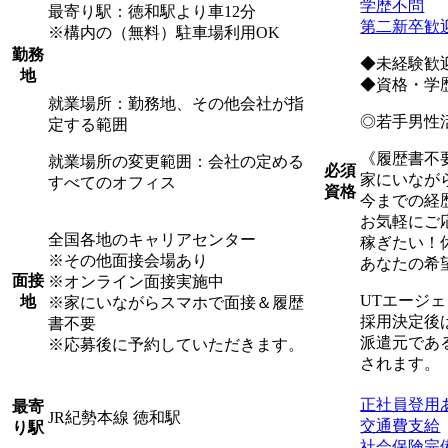
学歴不問
最寄り駅：徳和駅より車12分
第二新卒歓
※構内の（無料）駐車場利用OK
勤務
◆未経験歓
地
◆資格・学
就業場所：勤務地、その他会社が指
◎若手男性
定する範囲
《履歴書不
就業場所の変更範囲：会社の定める
必須
家にいなが
すべてのオフィス
資格
今までの経
お気軽にご
全国各地のキャリアセンター
稼ぎたい！
※その他面接会場あり
あなたの希
面接
※オンライン面接実施中
UTエージ
地
※家にいながらスマホで面接＆履歴
採用決定後
書不要
派遣元であ
※応募後に予約していただきます。
されます。
正社員登用
最寄
JR紀勢本線 徳和駅
交通費支給
り駅
社会保険完