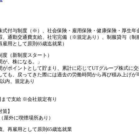
株式付与制度（※）、社会保険・雇用保険・健康保険・厚生年
暇、通勤交通費支給、社宅完備（※規定あり）、制服貸与（制
再雇用として原則65歳迄就業）
制度（新制度スタート）
間が、株になる。」
間がポイントとして貯まり、累計に応じてUTグループ株式に交
しても、戻ってきた際には過去の労働時間から再び積み上げが可
年以内、規定あり
00円まで支給 ※会社規定有り
対策】
煙（屋外に喫煙場所あり）
歳、再雇用として原則65歳迄就業