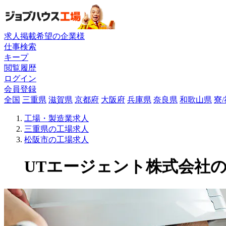
求人掲載希望の企業様
仕事検索
キープ
閲覧履歴
ログイン
会員登録
全国
三重県
滋賀県
京都府
大阪府
兵庫県
奈良県
和歌山県
寮
工場・製造業求人
三重県の工場求人
松阪市の工場求人
UTエージェント株式会社の工場