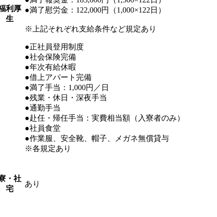
福利厚
●満了慰労金：122,000円（1,000×122日）
生
※上記それぞれ支給条件など規定あり
●正社員登用制度
●社会保険完備
●年次有給休暇
●借上アパート完備
●満了手当：1,000円／日
●残業・休日・深夜手当
●通勤手当
●赴任・帰任手当：実費相当額（入寮者のみ）
●社員食堂
●作業服、安全靴、帽子、メガネ無償貸与
※各規定あり
寮・社
あり
宅