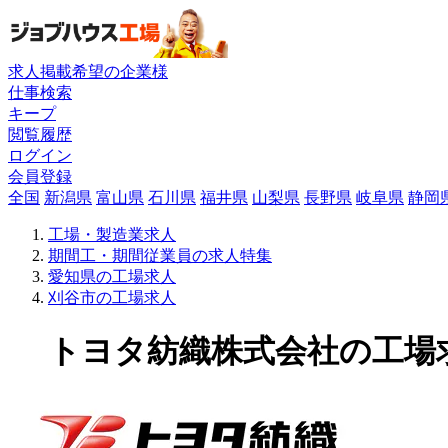
求人掲載希望の企業様
仕事検索
キープ
閲覧履歴
ログイン
会員登録
全国
新潟県
富山県
石川県
福井県
山梨県
長野県
岐阜県
静岡
工場・製造業求人
期間工・期間従業員の求人特集
愛知県の工場求人
刈谷市の工場求人
トヨタ紡織株式会社の工場求人(