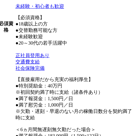
未経験・初心者も歓迎
【必須資格】
必須資
●18歳以上の方
格
●交替勤務可能な方
●未経験歓迎
●20～30代の若手活躍中
正社員登用あり
交通費支給
社会保険完備
【直接雇用だから充実の福利厚生】
●特別奨励金：40万円
※初回契約満了時に支給（諸条件あり）
●満了報奨金：1,500円／日
●満了慰労金：1,000円／日
※欠勤・遅刻・早退のない月の稼働日数分を契約満了
時に支給
＜6ヵ月間無遅刻無欠勤だった場合＞
●満了報奨金：183,000円（1,500×122日）