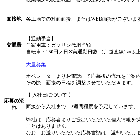
各工場での対面面接、またはWEB面接がございま
面接地
【通勤手当】
交通費
自家用車：ガソリン代相当額
自転車：150円／日✕実通勤日数 （片道直線1㎞以
大量募集
オペレータ―よりお電話にて応募後の流れをご案
その際、面接の日程を調整させていただきます。
【 入社日について 】
応募の流
面接から入社まで、2週間程度を予定しています。
れ
ーーーーーーーーーーーーー
弊社は、応募者よりご提出いただいた個人情報を
ことはありません。
なお、お送りいただいた応募書類は、返却いたし
ーーーーーーーーーーーーー