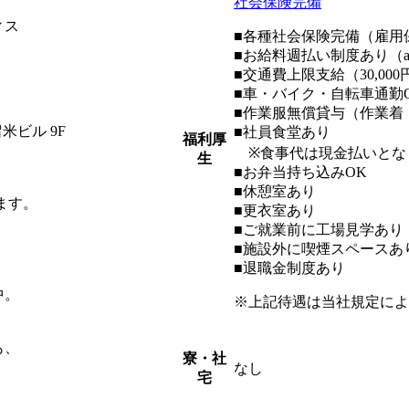
社会保険完備
ィス
■各種社会保険完備（雇用
■お給料週払い制度あり（
■交通費上限支給（30,000
■車・バイク・自転車通勤
■作業服無償貸与（作業着
米ビル 9F
■社員食堂あり
福利厚
※食事代は現金払いとな
生
■お弁当持ち込みOK
■休憩室あり
ます。
■更衣室あり
■ご就業前に工場見学あり
■施設外に喫煙スペースあ
■退職金制度あり
中。
※上記待遇は当社規定によ
も、
寮・社
なし
宅