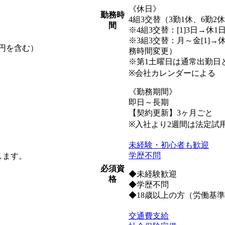
《休日》
勤務時
4組3交替（3勤1休、6勤
間
※4組3交替：[1]3日→休1日
※3組3交替：月～金[1]→
万円を含む）
務時間変更）
※第1土曜日は通常出勤日
※会社カレンダーによる
《勤務期間》
即日～長期
【契約更新】3ヶ月ごと
※入社より2週間は法定試
未経験・初心者も歓迎
学歴不問
します。
必須資
◆未経験歓迎
格
◆学歴不問
◆18歳以上の方（労働基
交通費支給