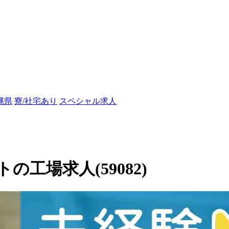
縄県
寮/社宅あり
スペシャル求人
工場求人(59082)