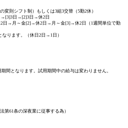
2休の変則シフト制）もしくは3組3交替（5勤2休）
→[3]3日→[2]3日→休2日
休2日→月～金[2]→休2日→月～金[3]→休2日（1週間単位で勤
となります。（休日2日→1日）
用期間となります。試用期間中の給与は変わりません。
準法第61条の深夜業に従事する為）