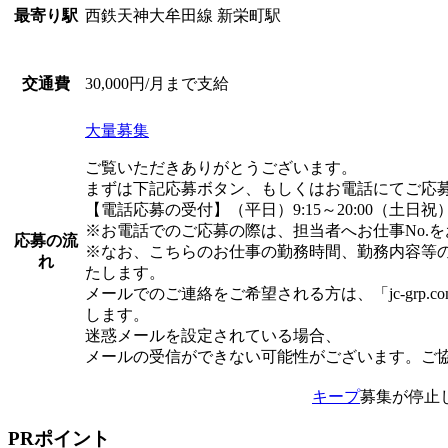
西鉄天神大牟田線 新栄町駅
最寄り駅
30,000円/月まで支給
交通費
大量募集
ご覧いただきありがとうございます。
まずは下記応募ボタン、もしくはお電話にてご応
【電話応募の受付】（平日）9:15～20:00（土日祝）9:
※お電話でのご応募の際は、担当者へお仕事No.
応募の流
※なお、こちらのお仕事の勤務時間、勤務内容等
れ
たします。
メールでのご連絡をご希望される方は、「jc-grp.
します。
迷惑メールを設定されている場合、
メールの受信ができない可能性がございます。ご
キープ
募集が停止
PRポイント