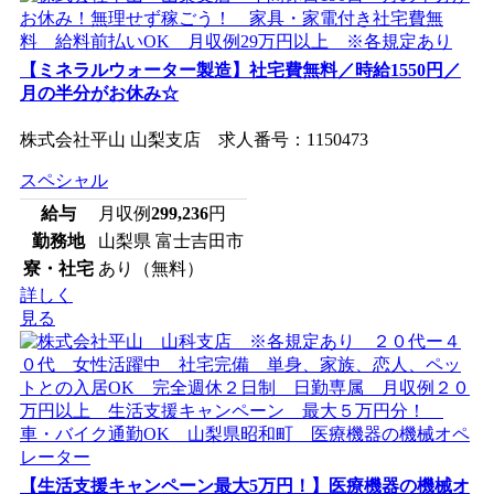
【ミネラルウォーター製造】社宅費無料／時給1550円／
月の半分がお休み☆
株式会社平山 山梨支店 求人番号：1150473
スペシャル
給与
月収例
299,236
円
勤務地
山梨県 富士吉田市
寮・社宅
あり（無料）
詳しく
見る
【生活支援キャンペーン最大5万円！】医療機器の機械オ