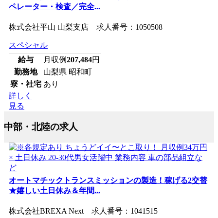
ペレーター・検査／完全...
株式会社平山 山梨支店 求人番号：1050508
スペシャル
給与
月収例
207,484
円
勤務地
山梨県 昭和町
寮・社宅
あり
詳しく
見る
中部・北陸の求人
オートマチックトランスミッションの製造！稼げる2交替
★嬉しい土日休み＆年間...
株式会社BREXA Next 求人番号：1041515