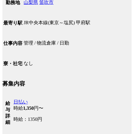
山梨県
笛吹市
勤務地
JR中央本線(東京～塩尻) 甲府駅
最寄り駅
管理 / 物流倉庫 / 日勤
仕事内容
なし
寮・社宅
募集内容
日払い
給
時給
1,350
円〜
与
詳
時給：1350円
細