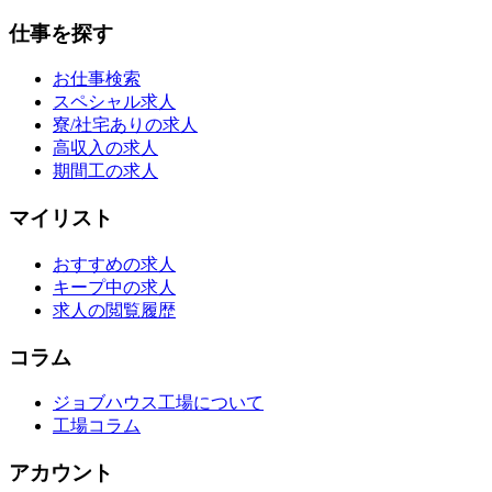
仕事を探す
お仕事検索
スペシャル求人
寮/社宅ありの求人
高収入の求人
期間工の求人
マイリスト
おすすめの求人
キープ中の求人
求人の閲覧履歴
コラム
ジョブハウス工場について
工場コラム
アカウント