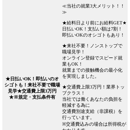
≪当社の就業3大メリット！！
≫
★給料日より前にお給料GET★
日払いOK！支払い額は7割！
即払いOKのオシゴトもあり！
★来社不要！ノンストップで
職場見学！
オンライン登録でスピード就
業もOK！
就業までの接触機会の最小化
を実現しました。
★日払いOK！即払いのオ
シゴトも！来社不要で職場
★交通費上限3万円！業界トッ
見学★交通費上限3万円
プクラス！
★※規定・支払条件有
当社では働くあなたの負担を
軽減する為に
交通費別途支給（非課税）を
行っています。
※交通費込みの場合は所得税が