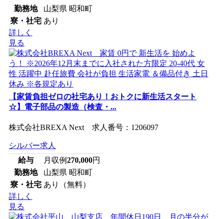
勤務地
山梨県 昭和町
寮・社宅
あり
詳しく
見る
【家賃負担ゼロの社宅あり！おトクに新生活スタート
☆】電子部品の製造（検査・...
株式会社BREXA Next 求人番号：1206097
シルバー求人
給与
月収例
270,000
円
勤務地
山梨県 昭和町
寮・社宅
あり（無料）
詳しく
見る