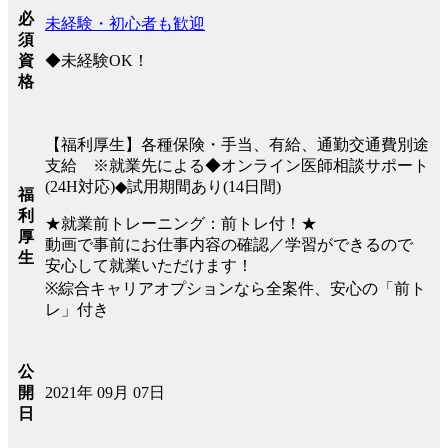
必
未経験・初心者も歓迎
須
◆未経験OK！
資
格
【福利厚生】各種保険・手当、有給、通勤交通費別途
支給 ※就業先による◆オンライン医師相談サポート
(24H対応)◆試用期間あり(14日間)
福
利
★就業前トレーニング：前トレ付！★
厚
動画で事前にお仕事内容の確認／学習ができるので
生
安心して就業いただけます！
※綜合キャリアオプションなら全案件、安心の「前ト
レ」付き
公
2021年 09月 07日
開
日