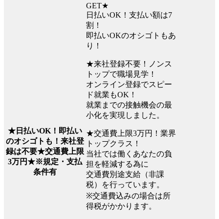
GET★
日払いOK！支払い額は7
割！
即払いOKのオシゴトもあ
り！
★来社登録不要！ノンス
トップで職場見学！
オンライン登録でスピー
ド就業もOK！
就業までの接触機会の最
小化を実現しました。
★日払いOK！即払い
★交通費上限3万円！業界
のオシゴトも！来社登
トップクラス！
録は不要★交通費上限
当社では働くあなたの負
3万円★※規定・支払
担を軽減する為に
条件有
交通費別途支給（非課
税）を行っています。
※交通費込みの場合は所
得税がかかります。