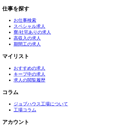
仕事を探す
お仕事検索
スペシャル求人
寮/社宅ありの求人
高収入の求人
期間工の求人
マイリスト
おすすめの求人
キープ中の求人
求人の閲覧履歴
コラム
ジョブハウス工場について
工場コラム
アカウント