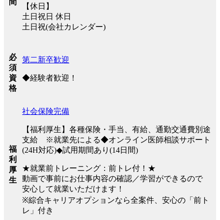
間
【休日】
土日祝日 休日
土日祝(会社カレンダー)
必
第二新卒歓迎
須
◆経験者歓迎！
資
格
社会保険完備
【福利厚生】各種保険・手当、有給、通勤交通費別途
支給 ※就業先による◆オンライン医師相談サポート
福
(24H対応)◆試用期間あり(14日間)
利
★就業前トレーニング：前トレ付！★
厚
動画で事前にお仕事内容の確認／学習ができるので
生
安心して就業いただけます！
※綜合キャリアオプションなら全案件、安心の「前ト
レ」付き