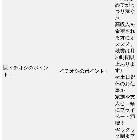
めでがっ
つり稼ぐ
≫
高収入を
希望され
る方にオ
ススメ。
残業は月
20時間以
上ありま
す♪
イチオシのポイント！
≪土日祝
休のお仕
事≫
家族や友
人と一緒
にプライ
ベート満
喫！
≪ラクラ
ク制服ア