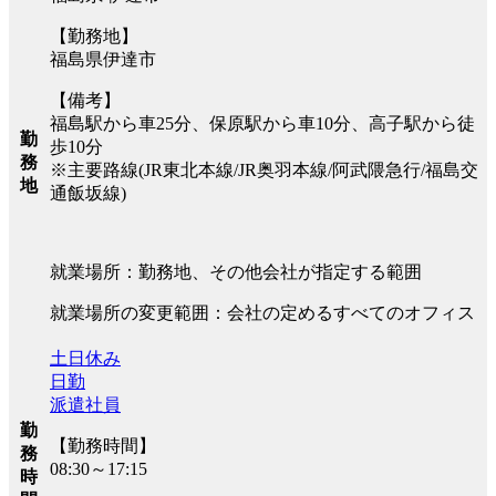
【勤務地】
福島県伊達市
【備考】
福島駅から車25分、保原駅から車10分、高子駅から徒
勤
歩10分
務
※主要路線(JR東北本線/JR奥羽本線/阿武隈急行/福島交
地
通飯坂線)
就業場所：勤務地、その他会社が指定する範囲
就業場所の変更範囲：会社の定めるすべてのオフィス
土日休み
日勤
派遣社員
勤
【勤務時間】
務
08:30～17:15
時