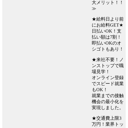
大メリット！！
≫
★給料日より前
にお給料GET★
日払いOK！支
払い額は7割！
即払いOKのオ
シゴトもあり！
★来社不要！ノ
ンストップで職
場見学！
オンライン登録
でスピード就業
もOK！
就業までの接触
機会の最小化を
実現しました。
★交通費上限3
万円！業界トッ