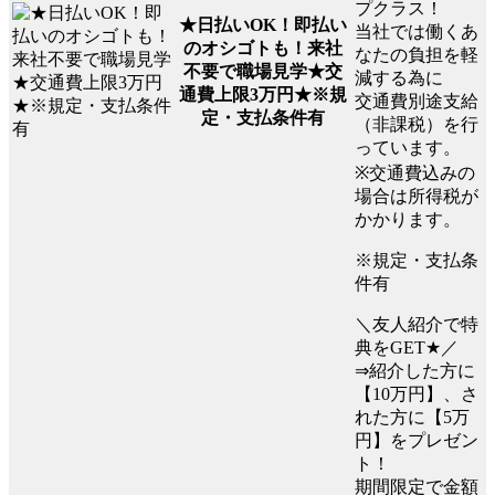
プクラス！
★日払いOK！即払い
当社では働くあ
のオシゴトも！来社
なたの負担を軽
不要で職場見学★交
減する為に
通費上限3万円★※規
交通費別途支給
定・支払条件有
（非課税）を行
っています。
※交通費込みの
場合は所得税が
かかります。
※規定・支払条
件有
＼友人紹介で特
典をGET★／
⇒紹介した方に
【10万円】、さ
れた方に【5万
円】をプレゼン
ト！
期間限定で金額