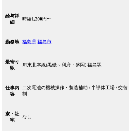
給与詳
時給
1,200
円〜
細
福島県
福島市
勤務地
最寄り
JR東北本線(黒磯～利府・盛岡) 福島駅
駅
二次電池の機械操作・製造補助 / 半導体工場 / 交替
仕事内
制
容
寮・社
なし
宅