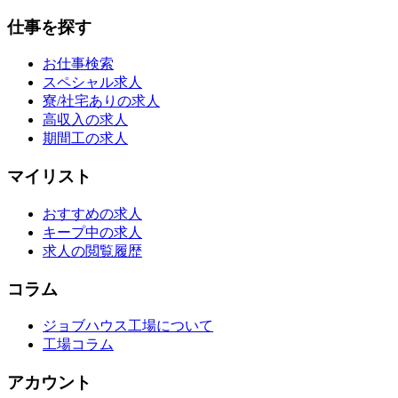
仕事を探す
お仕事検索
スペシャル求人
寮/社宅ありの求人
高収入の求人
期間工の求人
マイリスト
おすすめの求人
キープ中の求人
求人の閲覧履歴
コラム
ジョブハウス工場について
工場コラム
アカウント