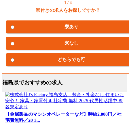
1 / 4
寮付きの求人をお探しですか？
寮あり
寮なし
どちらでも可
福島県でおすすめの求人
【金属製品のマシンオペレーターなど】時給2,000円／社
宅費無料／20-3...