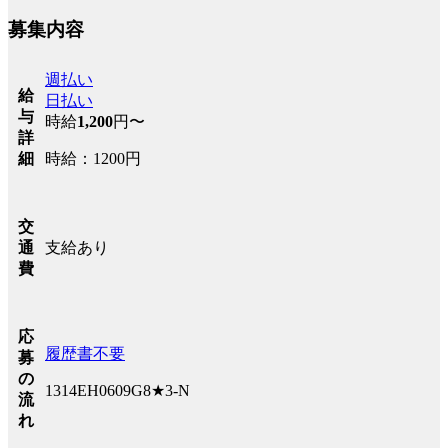
募集内容
週払い
給
日払い
与
時給
1,200
円〜
詳
時給：1200円
細
交
支給あり
通
費
応
履歴書不要
募
の
1314EH0609G8★3-N
流
れ