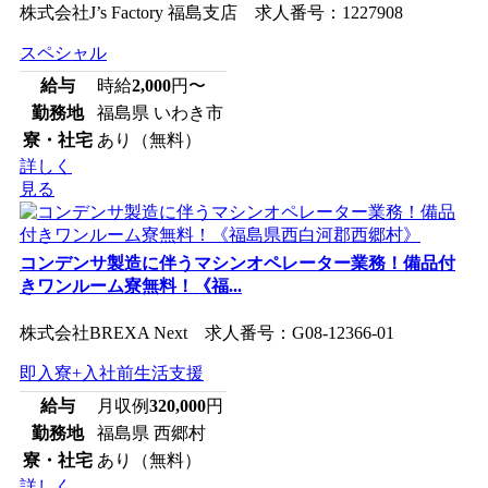
株式会社J’s Factory 福島支店 求人番号：1227908
スペシャル
給与
時給
2,000
円〜
勤務地
福島県 いわき市
寮・社宅
あり（無料）
詳しく
見る
コンデンサ製造に伴うマシンオペレーター業務！備品付
きワンルーム寮無料！《福...
株式会社BREXA Next 求人番号：G08-12366-01
即入寮+入社前生活支援
給与
月収例
320,000
円
勤務地
福島県 西郷村
寮・社宅
あり（無料）
詳しく