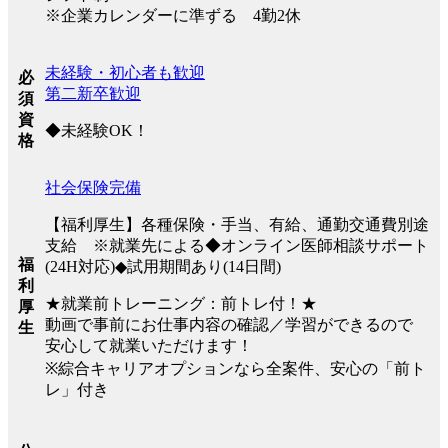
※企業カレンダーに準ずる 4勤2休
未経験・初心者も歓迎
必
第二新卒歓迎
須
資
◆未経験OK！
格
社会保険完備
【福利厚生】各種保険・手当、有給、通勤交通費別途
支給 ※就業先による◆オンライン医師相談サポート
福
(24H対応)◆試用期間あり(14日間)
利
★就業前トレーニング：前トレ付！★
厚
動画で事前にお仕事内容の確認／学習ができるので
生
安心して就業いただけます！
※綜合キャリアオプションなら全案件、安心の「前ト
レ」付き