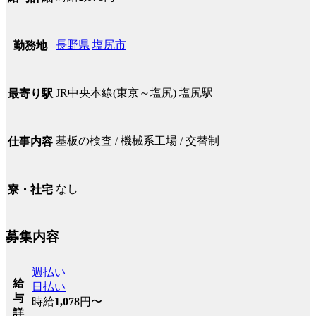
長野県
塩尻市
勤務地
JR中央本線(東京～塩尻) 塩尻駅
最寄り駅
基板の検査 / 機械系工場 / 交替制
仕事内容
なし
寮・社宅
募集内容
週払い
給
日払い
与
時給
1,078
円〜
詳