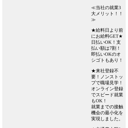
≪当社の就業3
大メリット！！
≫
★給料日より前
にお給料GET★
日払いOK！支
払い額は7割！
即払いOKのオ
シゴトもあり！
★来社登録不
要！ノンストッ
プで職場見学！
オンライン登録
でスピード就業
もOK！
就業までの接触
機会の最小化を
実現しました。