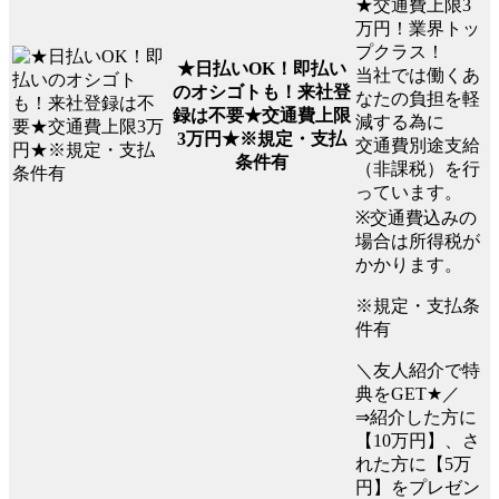
★交通費上限3
万円！業界トッ
プクラス！
★日払いOK！即払い
当社では働くあ
のオシゴトも！来社登
なたの負担を軽
録は不要★交通費上限
減する為に
3万円★※規定・支払
交通費別途支給
条件有
（非課税）を行
っています。
※交通費込みの
場合は所得税が
かかります。
※規定・支払条
件有
＼友人紹介で特
典をGET★／
⇒紹介した方に
【10万円】、さ
れた方に【5万
円】をプレゼン