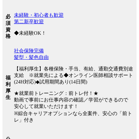
未経験・初心者も歓迎
必
第二新卒歓迎
須
資
◆未経験OK！
格
社会保険完備
髪型・髪色自由
【福利厚生】各種保険・手当、有給、通勤交通費別途
支給 ※就業先による◆オンライン医師相談サポート
福
(24H対応)◆試用期間あり(14日間)
利
厚
★就業前トレーニング：前トレ付！★
生
動画で事前にお仕事内容の確認／学習ができるので
安心して就業いただけます！
※綜合キャリアオプションなら全案件、安心の「前ト
レ」付き