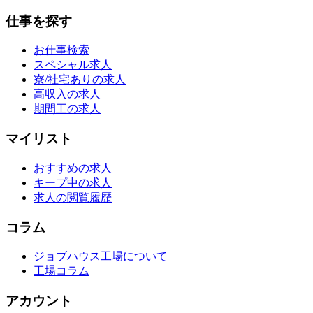
仕事を探す
お仕事検索
スペシャル求人
寮/社宅ありの求人
高収入の求人
期間工の求人
マイリスト
おすすめの求人
キープ中の求人
求人の閲覧履歴
コラム
ジョブハウス工場について
工場コラム
アカウント