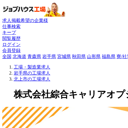
求人掲載希望の企業様
仕事検索
キープ
閲覧履歴
ログイン
会員登録
全国
北海道
青森県
岩手県
宮城県
秋田県
山形県
福島県
寮/
工場・製造業求人
岩手県の工場求人
北上市の工場求人
株式会社綜合キャリアオプショ