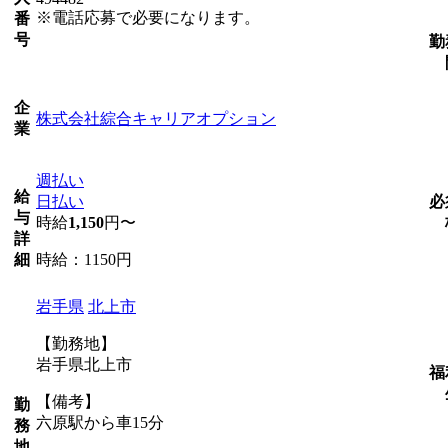
※電話応募で必要になります。
番
号
勤
企
株式会社綜合キャリアオプション
業
週払い
給
日払い
必
与
時給
1,150
円〜
詳
時給：1150円
細
岩手県
北上市
【勤務地】
岩手県北上市
福
【備考】
勤
六原駅から車15分
務
地