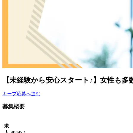
【未経験から安心スタート♪】女性も多数
キープ
応募へ進む
募集概要
求
人
494482