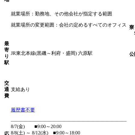
就業場所：勤務地、その他会社が指定する範囲
就業場所の変更範囲：会社の定めるすべてのオフィス
寮
最
寄
JR東北本線(黒磯～利府・盛岡) 六原駅
公
り
駅
交
支給あり
通
費
履歴書不要
――――――――――――――――――――――――
8/7(金) ■9:00～20:00
8/8(土) ～ 8/12(水) ■9:00～18:00
応