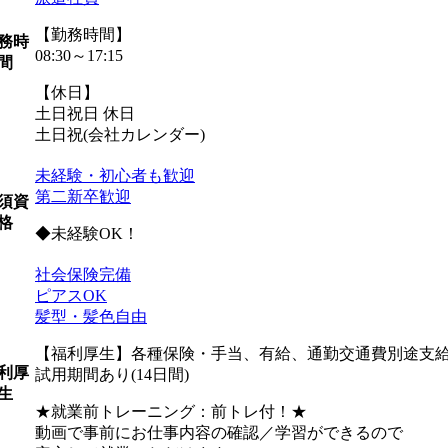
【勤務時間】
務時
08:30～17:15
間
【休日】
土日祝日 休日
土日祝(会社カレンダー)
未経験・初心者も歓迎
第二新卒歓迎
須資
格
◆未経験OK！
社会保険完備
ピアスOK
髪型・髪色自由
【福利厚生】各種保険・手当、有給、通勤交通費別途支給 
利厚
試用期間あり(14日間)
生
★就業前トレーニング：前トレ付！★
動画で事前にお仕事内容の確認／学習ができるので