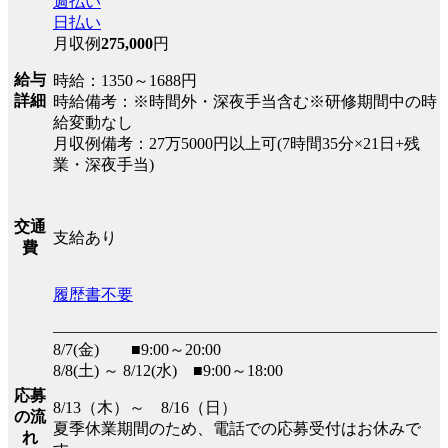
週払い
日払い
月収例
275,000
円
給与
時給：1350～1688円
詳細
時給備考：※時間外・深夜手当含む※研修期間中の時
給変動なし
月収例備考：27万5000円以上可(7時間35分×21日+残
業・深夜手当)
交通
支給あり
費
履歴書不要
――――――――――――――――――――――――
8/7(金) ■9:00～20:00
8/8(土) ～ 8/12(水) ■9:00～18:00
応募
8/13（木）～ 8/16（日）
の流
夏季休業期間のため、電話での応募受付はお休みで
れ