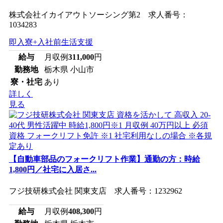
株式会社イカイアウトソーシング第2 求人番号：
1034283
即入寮+入社前生活支援
給与
月収例
311,000
円
勤務地
栃木県 小山市
寮・社宅
あり
詳しく
見る
【自動車部品のフォークリフト作業】通勤の方：時給
1,800円／社宅に入居さ...
フジ技研株式会社 関東支店 求人番号：1232962
給与
月収例
408,300
円