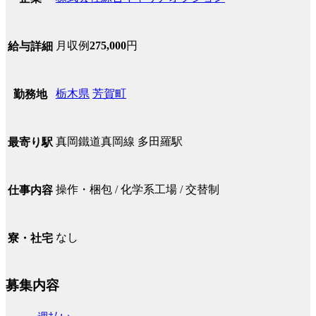
月収例
275,000
円
給与詳細
栃木県
芳賀町
勤務地
真岡鐵道真岡線 多田羅駅
最寄り駅
操作・梱包 / 化学系工場 / 交替制
仕事内容
なし
寮・社宅
募集内容