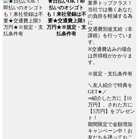
★日払いOK！即
業界トップクラス！
払いのオシゴト
当社では働くあなた
も！来社登録は不
の負担を軽減する為
要★交通費上限3
に
万円★※規定・支
交通費別途支給（非
払条件有
課税）を行っていま
す。
※交通費込みの場合
は所得税がかかりま
す。
※規定・支払条件有
＼友人紹介で特典を
GET★／
⇒紹介した方に【10
万円】、された方に
【5万円】をプレゼン
ト！
期間限定で金額増加
キャンペーン中！お
友だちを誘っておこ