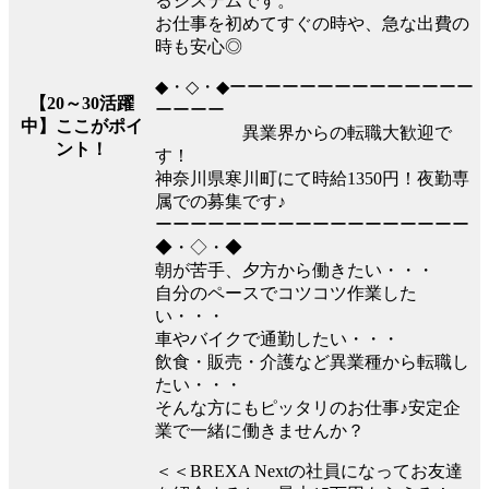
るシステムです。
お仕事を初めてすぐの時や、急な出費の
時も安心◎
◆・◇・◆ーーーーーーーーーーーーーー
【20～30活躍
ーーーー
中】ここがポイ
異業界からの転職大歓迎で
ント！
す！
神奈川県寒川町にて時給1350円！夜勤専
属での募集です♪
ーーーーーーーーーーーーーーーーーー
◆・◇・◆
朝が苦手、夕方から働きたい・・・
自分のペースでコツコツ作業した
い・・・
車やバイクで通勤したい・・・
飲食・販売・介護など異業種から転職し
たい・・・
そんな方にもピッタリのお仕事♪安定企
業で一緒に働きませんか？
＜＜BREXA Nextの社員になってお友達