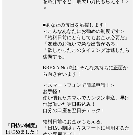
を紹介すると、最大15万円もらえる！＞
＞
■あなたの毎日を応援します！
＜こんなあなたにお勧めの制度です＞
「給料日前にどうしてもお金が必要だ」
「友達のお祝いで急な出費がある」
「欲しかったこのタイミングは逃したら
後悔する」
BREXA Next社はそんな気持ちに正面か
ら向き合います！
＜スマートフォンで簡単申請！＞
お手軽！
使い慣れたスマホでカンタン申込、早け
れば働いた翌日振込み！
自分の口座を翌日チェック！
給料日前にお金がもらえる、
「日払い制度」
「日払い制度」をスマートに利用するた
はじめました！
めの専用アプリ！