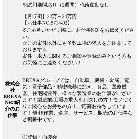
※試用期間あり（2週間）時給変動なし
【月収例】22万～24万円
【お仕事NO.5714-02】
※ご応募いただく際に、お仕事NO.をお伝えくださ
い。
☆この案件以外にも多数工場の求人をご用意して
おります☆
案件・求人に関するご相談や登録のみという方も
お気軽にご連絡ください！
BREXAグループでは、自動車、機械・金属、電
株式会
気・電子部品・精密機器に加え、食品、医療機
社
器、住宅関連等、様々な製造業のお仕事がござい
BREXA
ます！製造業/工場の求人をお探しの方！モノづく
Next紹
りに関心をお持ちの方！ご応募お待ちしていま
介のお
す！他.軽作業、倉庫、サービス、販売のお仕事な
仕事
ど掲載中です。
①登録・面接会