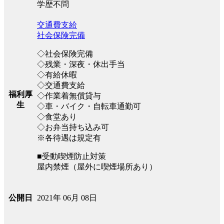
学歴不問
交通費支給
社会保険完備
◇社会保険完備
◇残業・深夜・休出手当
◇有給休暇
◇交通費支給
福利厚
◇作業着無償貸与
生
◇車・バイク・自転車通勤可
◇食堂あり
◇お弁当持ち込み可
※各待遇は規定有
■受動喫煙防止対策
屋内禁煙（屋外に喫煙場所あり）
2021年 06月 08日
公開日