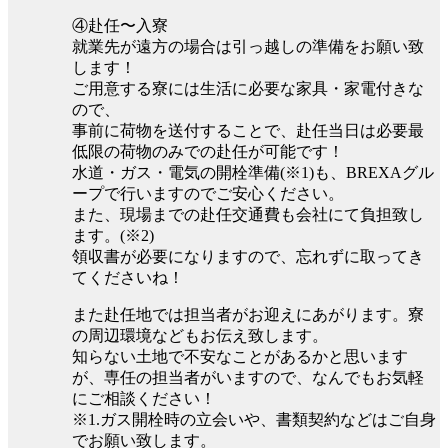
④赴任〜入寮
就業先が遠方の場合は引っ越しの準備をお願い致
します！
ご用意する寮には生活に必要な家具・家電付きな
ので、
事前に荷物を送付することで、赴任当日は必要最
低限の荷物のみでの赴任が可能です！
水道・ガス・電気の開栓準備(※1)も、BREXAグル
ープで行いますのでご安心ください。
また、現場までの赴任交通費も会社にて負担致し
ます。(※2)
領収書が必要になりますので、忘れずに取ってき
てくださいね！
また赴任地では担当者がお迎えにあがります。寮
の周辺環境などもお伝え致します。
知らない土地で不安なことがあるかと思います
が、専任の担当者がいますので、なんでもお気軽
にご相談ください！
※1.ガス開栓時の立会いや、書類契約などはご自身
でお願い致します。