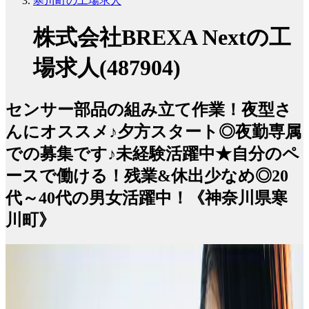
寒川町の工場求人
株式会社BREXA Nextの工
場求人(487904)
センサー部品の組み立て作業！夜型さ
んにオススメ♪夕方スタート◎夜勤専属
での募集です♪未経験活躍中★自分のペ
ースで働ける！残業&休出少なめ◎20
代～40代の男女活躍中！《神奈川県寒
川町》