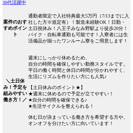
30代活躍中
通勤者限定で入社特典最大5万円（7/13までに入
案件のおす
社した方※規定有）！製造未経験OK！日勤・
すめポイン
土日祝休み！八王子みなみ野駅より徒歩20分！
ト
バイク・自転車通勤も可能です！入寮者には生
活備品が揃ったワンルーム寮をご用意します！
週末にしっかり休めるため、
自分の時間を確保しやすい勤務スタイルです。
平日の働く時間と休日の時間が分かれやすく、
生活にリズムを作りたい方にも人気♪
＼土日休
み！予定を
【土日休みのポイント★】
組みやすい
★週末に休めるので予定が立てやすい！
働き方！／
★自分の時間を確保できる♪
★生活サイクルを整えられる！
休む日が決まっている働き方を希望する方や、
オンオフを分けたい方に向いています！