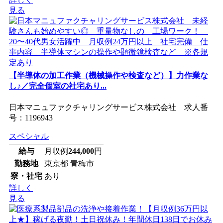
見る
【半導体の加工作業（機械操作や検査など）】力作業な
し♪／完全個室の社宅あり...
日本マニュファクチャリングサービス株式会社 求人番
号：1196943
スペシャル
給与
月収例
244,000
円
勤務地
東京都 青梅市
寮・社宅
あり
詳しく
見る