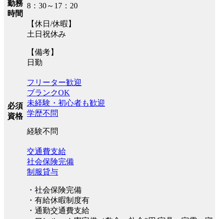
勤務
8：30～17：20
時間
【休日/休暇】
土日祝休み
【備考】
日勤
フリーター歓迎
ブランクOK
未経験・初心者も歓迎
必須
学歴不問
資格
経験不問
交通費支給
社会保険完備
制服貸与
・社会保険完備
・有給休暇制度有
・通勤交通費支給