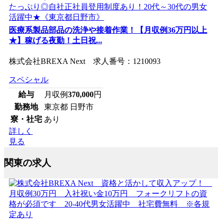
医療系製品部品の洗浄や接着作業！【月収例36万円以上
★】稼げる夜勤！土日祝...
株式会社BREXA Next 求人番号：1210093
スペシャル
給与
月収例
370,000
円
勤務地
東京都 日野市
寮・社宅
あり
詳しく
見る
関東の求人