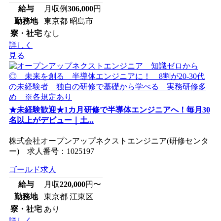
給与
月収例
306,000
円
勤務地
東京都 昭島市
寮・社宅
なし
詳しく
見る
★未経験歓迎★1カ月研修で半導体エンジニアへ！毎月30
名以上がデビュー｜土...
株式会社オープンアップネクストエンジニア(研修センタ
ー) 求人番号：1025197
ゴールド求人
給与
月収
220,000
円〜
勤務地
東京都 江東区
寮・社宅
あり
詳しく