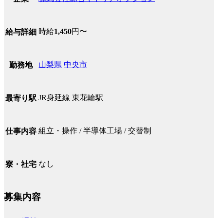
時給
1,450
円〜
給与詳細
山梨県
中央市
勤務地
JR身延線 東花輪駅
最寄り駅
組立・操作 / 半導体工場 / 交替制
仕事内容
なし
寮・社宅
募集内容