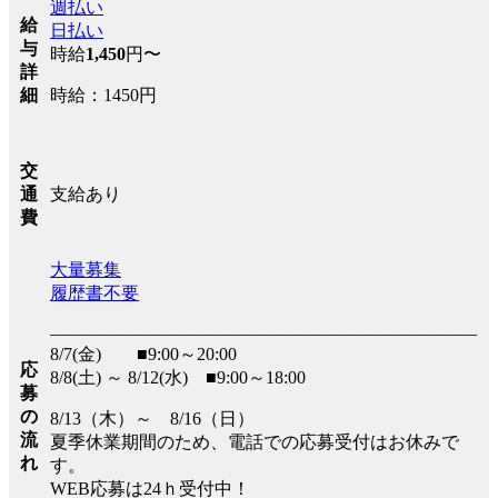
週払い
給
日払い
与
時給
1,450
円〜
詳
時給：1450円
細
交
支給あり
通
費
大量募集
履歴書不要
――――――――――――――――――――――――
8/7(金) ■9:00～20:00
応
8/8(土) ～ 8/12(水) ■9:00～18:00
募
の
8/13（木）～ 8/16（日）
流
夏季休業期間のため、電話での応募受付はお休みで
れ
す。
WEB応募は24ｈ受付中！