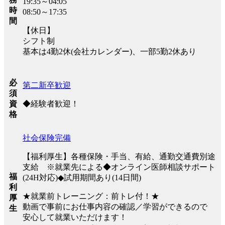
19:35～04:05
時
08:50～17:35
間
【休日】
シフト制
基本は4勤2休(会社カレンダー)、一部5勤2休あり
必
第二新卒歓迎
須
◆経験者歓迎！
資
格
社会保険完備
【福利厚生】各種保険・手当、有給、通勤交通費別途
支給 ※就業先による◆オンライン医師相談サポート
福
(24H対応)◆試用期間あり(14日間)
利
★就業前トレーニング：前トレ付！★
厚
動画で事前にお仕事内容の確認／学習ができるので
生
安心して就業いただけます！