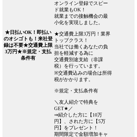
オンライン登録でスピー
ド就業もOK！
就業までの接触機会の最
小化を実現しました。
★日払いOK！即払い
★交通費上限3万円！業界
のオシゴトも！来社登
トップクラス！
録は不要★交通費上限
当社では働くあなたの負
3万円★※規定・支払
担を軽減する為に
条件有
交通費別途支給（非課
税）を行っています。
※交通費込みの場合は所得
税がかかります。
※規定・支払条件有
＼友人紹介で特典を
GET★／
⇒紹介した方に【10万
円】、された方に【5万
円】をプレゼント！
期間限定で金額増加キャ