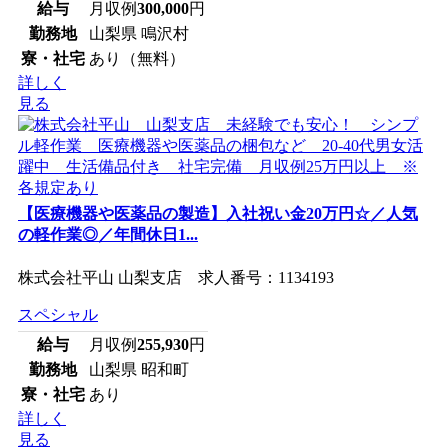
給与
月収例
300,000
円
勤務地
山梨県 鳴沢村
寮・社宅
あり（無料）
詳しく
見る
【医療機器や医薬品の製造】入社祝い金20万円☆／人気
の軽作業◎／年間休日1...
株式会社平山 山梨支店 求人番号：1134193
スペシャル
給与
月収例
255,930
円
勤務地
山梨県 昭和町
寮・社宅
あり
詳しく
見る