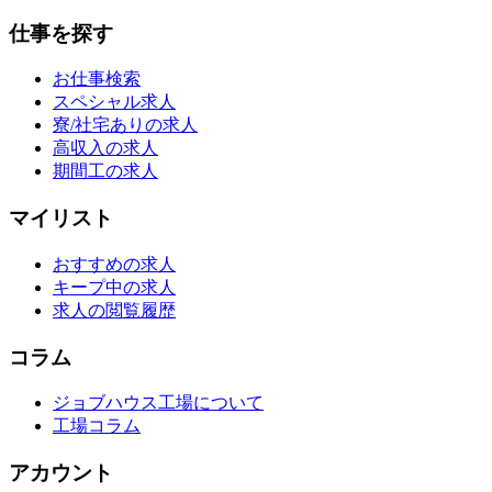
仕事を探す
お仕事検索
スペシャル求人
寮/社宅ありの求人
高収入の求人
期間工の求人
マイリスト
おすすめの求人
キープ中の求人
求人の閲覧履歴
コラム
ジョブハウス工場について
工場コラム
アカウント