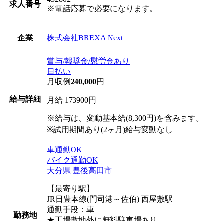
求人番号
※電話応募で必要になります。
株式会社BREXA Next
企業
賞与/報奨金/慰労金あり
日払い
月収例
240,000
円
給与詳細
月給 173900円
※給与は、変動基本給(8,300円)を含みます。
※試用期間あり(2ヶ月)給与変動なし
車通勤OK
バイク通勤OK
大分県
豊後高田市
【最寄り駅】
JR日豊本線(門司港～佐伯) 西屋敷駅
通勤手段：車
勤務地
★工場敷地外に無料駐車場あり