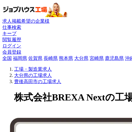
求人掲載希望の企業様
仕事検索
キープ
閲覧履歴
ログイン
会員登録
全国
福岡県
佐賀県
長崎県
熊本県
大分県
宮崎県
鹿児島県
沖
工場・製造業求人
大分県の工場求人
豊後高田市の工場求人
株式会社BREXA Nextの工場求人