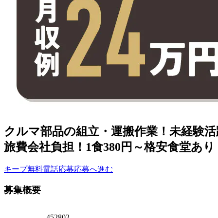
クルマ部品の組立・運搬作業！未経験活
旅費会社負担！1食380円～格安食堂あ
キープ
無料電話応募
応募へ進む
募集概要
452802