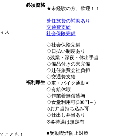
必須資格
★未経験の方、歓迎！！
赴任旅費の補助あり
交通費支給
ィス
社会保険完備
◇社会保険完備
◇日払い制度あり
◇残業・深夜・休出手当
◇備品付きの寮完備
◇赴任旅費会社負担
◇交通費支給
福利厚生
◇車・バイク通勤可
◇有給休暇
◇作業着無償貸与
◇食堂利用可(380円～)
◇お弁当持ち込み可
◇仕出し弁当あり
※各待遇は規定有
■受動喫煙防止対策
てことも！