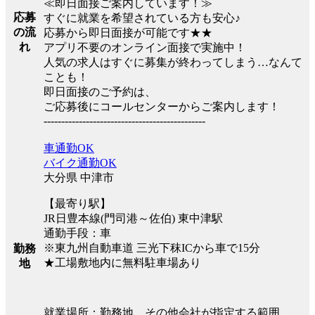
≪即日面接ご案内しています！≫
応募
すぐに就業を希望されている方も安心♪
の流
応募から即日面接が可能です★★
れ
アプリ不要のオンライン面接で実施中！
人気の求人はすぐに募集が終わってしまう…なんて
ことも！
即日面接のご予約は、
ご応募後にコールセンターからご案内します！
----------------------------------------------
車通勤OK
バイク通勤OK
大分県 中津市
【最寄り駅】
JR日豊本線(門司港～佐伯) 東中津駅
通勤手段：車
※東九州自動車道 三光下秣ICから車で15分
勤務
★工場敷地内に無料駐車場あり
地
就業場所：勤務地、その他会社が指定する範囲