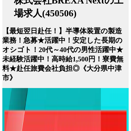
株式会社BREXA Nextの工
場求人(450506)
【最短翌日赴任！】半導体装置の製造
業務！急募★活躍中！安定した長期の
オシゴト！20代～40代の男性活躍中★
未経験活躍中！高時給1,500円！寮費無
料★赴任旅費会社負担◎《大分県中津
市》