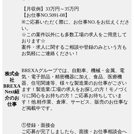
【月収例】33万円～35万円
【お仕事NO.5091-08】
※ご応募いただく際に、お仕事NO.をお伝えくださ
い。
☆この案件以外にも多数工場の求人をご用意して
おります☆
案件・求人に関するご相談や登録のみという方も
お気軽にご連絡ください！
BREXAグループでは、自動車、機械・金属、電
株式会
気・電子部品・精密機器に加え、食品、医療機
社
器、住宅関連等、様々な製造業のお仕事がござい
BREXA
ます！製造業/工場の求人をお探しの方！モノづく
Next紹
りに関心をお持ちの方！ご応募お待ちしていま
介のお
す！他.軽作業、倉庫、サービス、販売のお仕事な
仕事
ど掲載中です。
①登録・面接会
ご応募が完了しましたら、面接・お仕事相談会へ