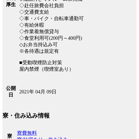
厚生
◇赴任旅費会社負担
◇交通費支給
◇車・バイク・自転車通勤可
◇有給休暇
◇作業着無償貸与
◇食堂利用可(200円～400円)
◇お弁当持込み可
※各待遇は規定有
■受動喫煙防止対策
屋内禁煙（喫煙室あり）
公開
2021年 04月 09日
日
寮・住み込み情報
寮費無料
寮