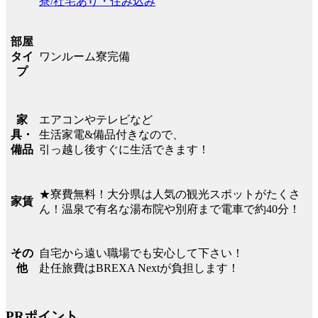
寮/社宅あり・住み込み
部屋
ワンルーム寮完備
タイ
プ
エアコンやテレビなど
家
生活家電&備品付きなので、
具・
引っ越し後すぐに生活できます！
備品
★寮費無料！大分県は人気の観光スポットがたくさ
家賃
ん！温泉で有名な湯布院や別府まで電車で約40分！
自宅から遠い職場でも安心して下さい！
その
赴任旅費はBREXA Nextが負担します！
他
PRポイント