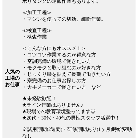
ポリタンクの運搬作業もあります。
≪加工工程≫
・マシンを使っての切断、細断作業。
≪検査工程≫
・検査作業
＜こんな方にもオススメ！＞
・コツコツ作業するのが得意な方
・空調完備の環境で働きたい方
・モクモクと取り組むのが好きな方
人気の
・じっくり腰を据えて長期で働きたい方
工場の
・寮完備のお仕事お探しの方
お仕事
・大手メーカーで働きたい方 など
★未経験歓迎！
★ライン作業はありません♪
★現場での教育環境整ってます◎
★20代・30代・40代の男性スタッフ活躍中！
※試用期間(2週間)・研修期間あり(1ヶ月)時給変動
なし