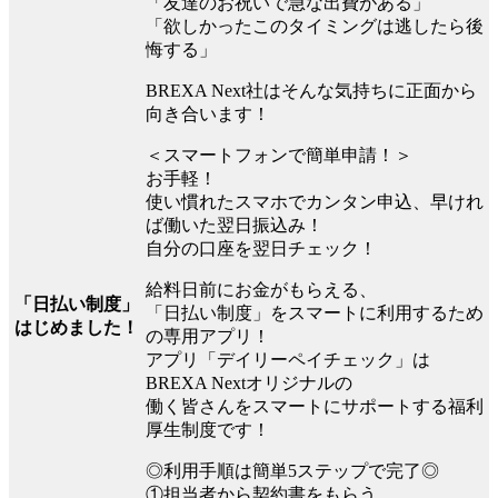
「友達のお祝いで急な出費がある」
「欲しかったこのタイミングは逃したら後
悔する」
BREXA Next社はそんな気持ちに正面から
向き合います！
＜スマートフォンで簡単申請！＞
お手軽！
使い慣れたスマホでカンタン申込、早けれ
ば働いた翌日振込み！
自分の口座を翌日チェック！
給料日前にお金がもらえる、
「日払い制度」
「日払い制度」をスマートに利用するため
はじめました！
の専用アプリ！
アプリ「デイリーペイチェック」は
BREXA Nextオリジナルの
働く皆さんをスマートにサポートする福利
厚生制度です！
◎利用手順は簡単5ステップで完了◎
①担当者から契約書をもらう