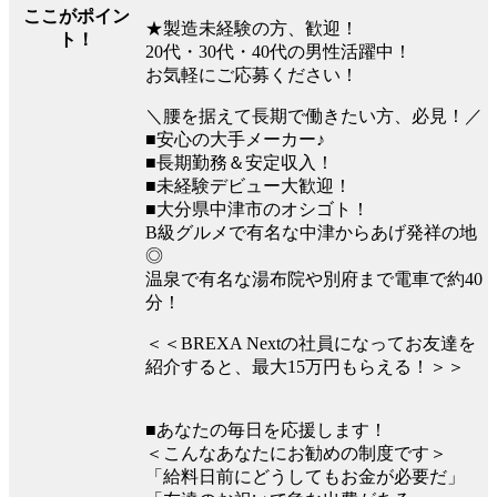
ここがポイン
★製造未経験の方、歓迎！
ト！
20代・30代・40代の男性活躍中！
お気軽にご応募ください！
＼腰を据えて長期で働きたい方、必見！／
■安心の大手メーカー♪
■長期勤務＆安定収入！
■未経験デビュー大歓迎！
■大分県中津市のオシゴト！
B級グルメで有名な中津からあげ発祥の地
◎
温泉で有名な湯布院や別府まで電車で約40
分！
＜＜BREXA Nextの社員になってお友達を
紹介すると、最大15万円もらえる！＞＞
■あなたの毎日を応援します！
＜こんなあなたにお勧めの制度です＞
「給料日前にどうしてもお金が必要だ」