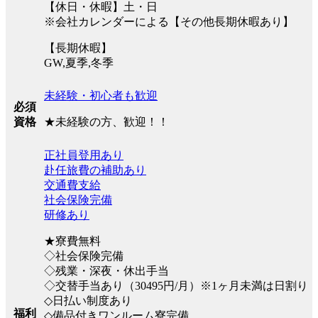
【休日・休暇】土・日
※会社カレンダーによる【その他長期休暇あり】
【長期休暇】
GW,夏季,冬季
未経験・初心者も歓迎
必須
★未経験の方、歓迎！！
資格
正社員登用あり
赴任旅費の補助あり
交通費支給
社会保険完備
研修あり
★寮費無料
◇社会保険完備
◇残業・深夜・休出手当
◇交替手当あり（30495円/月）※1ヶ月未満は日割り
◇日払い制度あり
福利
◇備品付きワンルーム寮完備