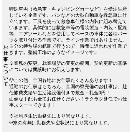
特殊車両（救急車・キャンピングカーなど）を受注生産
している企業です。バンなどの大型自動車を救急車に仕
立てます。工具を使って救急車仕様の内装に組み替えて
いきます。具体的には救急車等の電装製造・内装・配線
等、エアツールなどを使用してベースの車体に各種パー
ツを取り付ける作業です。ライン作業ではありません。
自分の持ち場の範囲で行うので、時間に追われず作業で
お
きます。整備工場のようなイメージです。
仕
事
※業務の変更、就業場所の変更の範囲、契約更新の基準
に
については面談時にお伝えします。
つ
い
◎この他、全国各地にお仕事たくさんあります！
て
通勤のお仕事はもちろん、全国の寮完備のお仕事は、赴
任旅費支給や生活諸設備付きで敷金・礼金0円！
面倒な手配も全てお任せください！ラクラク赴任でお仕
事スタートできます！
※福利厚生は勤務先により異なります。
※寮の有無は勤務先や空状況により異なります。