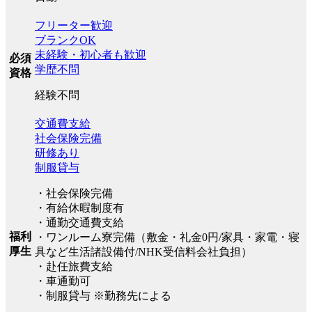
フリーター歓迎
ブランクOK
未経験・初心者も歓迎
必須
学歴不問
資格
経験不問
交通費支給
社会保険完備
研修あり
制服貸与
・社会保険完備
・有給休暇制度有
・通勤交通費支給
福利
・ワンルーム寮完備（敷金・礼金0円/家具・家電・寝
厚生
具など生活諸設備付/NHK受信料会社負担）
・赴任旅費支給
・車通勤可
・制服貸与 ※勤務先による