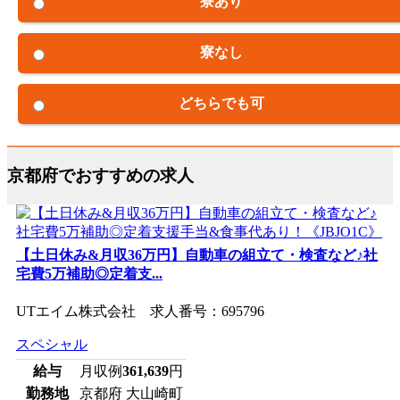
寮あり
寮なし
どちらでも可
京都府でおすすめの求人
【土日休み&月収36万円】自動車の組立て・検査など♪社
宅費5万補助◎定着支...
UTエイム株式会社 求人番号：695796
スペシャル
給与
月収例
361,639
円
勤務地
京都府 大山崎町