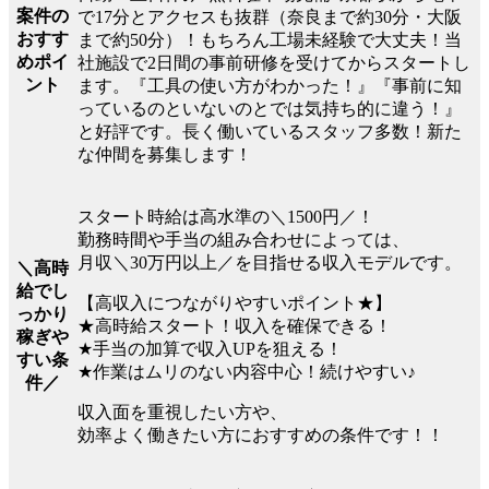
案件の
で17分とアクセスも抜群（奈良まで約30分・大阪
おすす
まで約50分）！もちろん工場未経験で大丈夫！当
めポイ
社施設で2日間の事前研修を受けてからスタートし
ント
ます。『工具の使い方がわかった！』『事前に知
っているのといないのとでは気持ち的に違う！』
と好評です。長く働いているスタッフ多数！新た
な仲間を募集します！
スタート時給は高水準の＼1500円／！
勤務時間や手当の組み合わせによっては、
月収＼30万円以上／を目指せる収入モデルです。
＼高時
給でし
【高収入につながりやすいポイント★】
っかり
★高時給スタート！収入を確保できる！
稼ぎや
★手当の加算で収入UPを狙える！
すい条
★作業はムリのない内容中心！続けやすい♪
件／
収入面を重視したい方や、
効率よく働きたい方におすすめの条件です！！