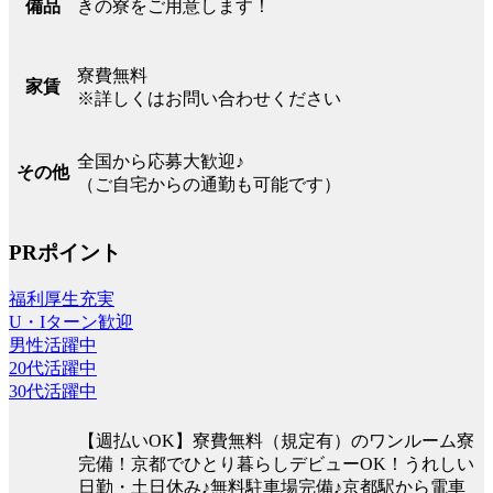
きの寮をご用意します！
備品
寮費無料
家賃
※詳しくはお問い合わせください
全国から応募大歓迎♪
その他
（ご自宅からの通勤も可能です）
PRポイント
福利厚生充実
U・Iターン歓迎
男性活躍中
20代活躍中
30代活躍中
【週払いOK】寮費無料（規定有）のワンルーム寮
完備！京都でひとり暮らしデビューOK！うれしい
日勤・土日休み♪無料駐車場完備♪京都駅から電車