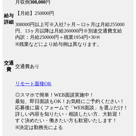
月収例
308,000
円
【月給】250000円
給与
詳細
308000円以上可※入社7ヶ月～12ヶ月は月給255000
円、13ヶ月以降は月給260000円※別途交通費支給
内訳：月給250000円＋残業1954円×30Ｈ
※残業などにより給与例は異なります。
交通
交通費あり
費
リモート面接OK
◎スマホで簡単！WEB面談実施中！
最短、即日面談もOK！お気軽にご予約ください！
応募後に届くフォームで「WEB面談」を選ぶだけ！
詳しい内容を知りたい・相談したい方、大歓迎！
すぐ決めたい・働きたい方も歓迎いたします！
※決定は勤務先による