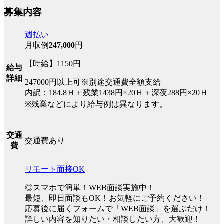
募集内容
週払い
月収例
247,000
円
【時給】1150円
給与
詳細
247000円以上可※別途交通費全額支給
内訳：184.8Ｈ＋残業1438円×20Ｈ＋深夜288円×20Ｈ
※残業などにより給与例は異なります。
交通
交通費あり
費
リモート面接OK
◎スマホで簡単！WEB面談実施中！
最短、即日面談もOK！お気軽にご予約ください！
応募後に届くフォームで「WEB面談」を選ぶだけ！
詳しい内容を知りたい・相談したい方、大歓迎！