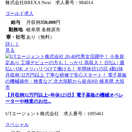
株式会社BREXA Next 求人番号：984014
ゴールド求人
給与
月収例
350,000
円
勤務地
岐阜県 各務原市
寮・社宅
あり（無料）
詳しく
見る
【月収例32万円以上×年休125日】電子基板の機械オペレ
ーターや検査のお仕...
UTエージェント株式会社 求人番号：1095461
スペシャル