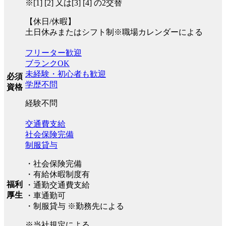
※[1] [2] 又は[3] [4] の2交替
【休日/休暇】
土日休みまたはシフト制※職場カレンダーによる
フリーター歓迎
ブランクOK
未経験・初心者も歓迎
必須
学歴不問
資格
経験不問
交通費支給
社会保険完備
制服貸与
・社会保険完備
・有給休暇制度有
福利
・通勤交通費支給
厚生
・車通勤可
・制服貸与 ※勤務先による
※当社規定による