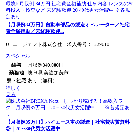
【月収例34万円】自動車部品の製造オペレーター／社宅
費全額補助／未経験歓迎...
UTエージェント株式会社 求人番号：1229610
スペシャル
給与
月収例
340,000
円
勤務地
岐阜県 美濃加茂市
寮・社宅
あり（無料）
詳しく
見る
【月収例35万円】ハイエース車の製造｜社宅費実質無料
◎｜20～30代男女活躍中