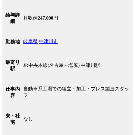
給与詳
月収例
247,000
円
細
岐阜県
中津川市
勤務地
最寄り
JR中央本線(名古屋～塩尻) 中津川駅
駅
自動車系工場での組立・加工・プレス製造スタッ
仕事内
フ
容
寮・社
なし
宅