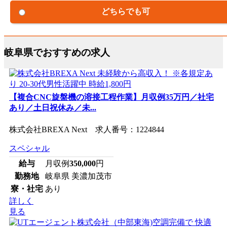
どちらでも可
岐阜県でおすすめの求人
【複合CNC旋盤機の溶接工程作業】月収例35万円／社宅
あり／土日祝休み／未...
株式会社BREXA Next 求人番号：1224844
スペシャル
給与
月収例
350,000
円
勤務地
岐阜県 美濃加茂市
寮・社宅
あり
詳しく
見る