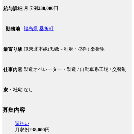
月収例
238,000
円
給与詳細
福島県
桑折町
勤務地
JR東北本線(黒磯～利府・盛岡) 桑折駅
最寄り駅
製造オペレーター・製造 / 自動車系工場 / 交替制
仕事内容
なし
寮・社宅
募集内容
週払い
月収例
238,000
円