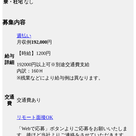
なし
寮・社宅
募集内容
週払い
月収例
192,000
円
【時給】1200円
給与
詳細
192000円以上可※別途交通費支給
内訳：160Ｈ
※残業などにより給与例は異なります。
交通
交通費あり
費
リモート面接OK
「Webで応募」ボタンよりご応募をお願いいたしま
す。後ほど当社よりご連絡をさせていただきます。