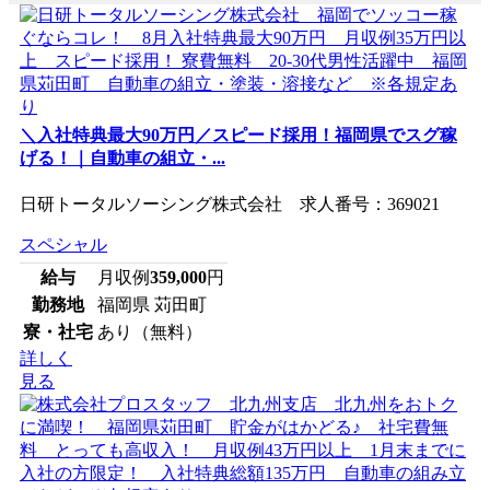
＼入社特典最大90万円／スピード採用！福岡県でスグ稼
げる！｜自動車の組立・...
日研トータルソーシング株式会社 求人番号：369021
スペシャル
給与
月収例
359,000
円
勤務地
福岡県 苅田町
寮・社宅
あり（無料）
詳しく
見る