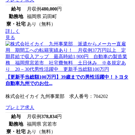
給与
月収例
480,000
円
勤務地
福岡県 苅田町
寮・社宅
あり（無料）
詳しく
見る
【更新手当総額100万円】39歳までの男性活躍中！トヨタ
自動車九州でのお仕...
株式会社イカイ 九州事業部 求人番号：704202
プレミア求人
給与
月収例
378,834
円
勤務地
福岡県 宮若市
寮・社宅
あり（無料）