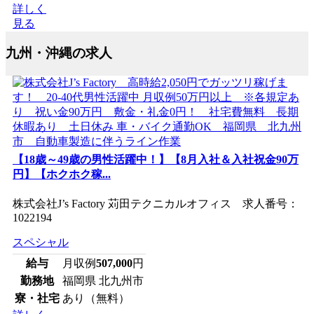
詳しく
見る
九州・沖縄の求人
【18歳～49歳の男性活躍中！】【8月入社＆入社祝金90万
円】【ホクホク稼...
株式会社J’s Factory 苅田テクニカルオフィス 求人番号：
1022194
スペシャル
給与
月収例
507,000
円
勤務地
福岡県 北九州市
寮・社宅
あり（無料）