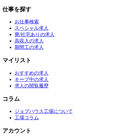
仕事を探す
お仕事検索
スペシャル求人
寮/社宅ありの求人
高収入の求人
期間工の求人
マイリスト
おすすめの求人
キープ中の求人
求人の閲覧履歴
コラム
ジョブハウス工場について
工場コラム
アカウント