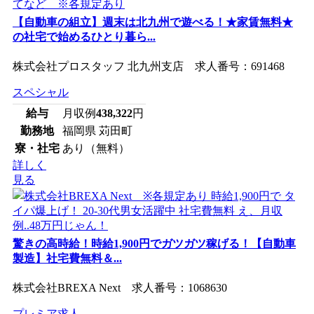
【自動車の組立】週末は北九州で遊べる！★家賃無料★
の社宅で始めるひとり暮ら...
株式会社プロスタッフ 北九州支店 求人番号：691468
スペシャル
給与
月収例
438,322
円
勤務地
福岡県 苅田町
寮・社宅
あり（無料）
詳しく
見る
驚きの高時給！時給1,900円でガツガツ稼げる！【自動車
製造】社宅費無料＆...
株式会社BREXA Next 求人番号：1068630
プレミア求人