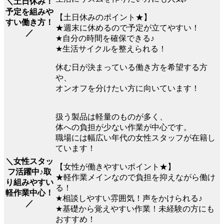
＼土日休み！
予定を組みや
【土日休みのポイント★】
すい働き方！
★週末に休めるので予定が立てやすい！
／
★自分の時間を確保できる♪
★生活サイクルを整えられる！
休む日が決まっている働き方を希望する方
や、
オンオフを分けたい方に向いています！
扱う製品は軽量のものが多く、
体への負担が少ない作業が中心です。
職場には幅広い年代の女性スタッフが在籍し
ています！
＼女性スタッ
【女性が働きやすいポイント★】
フ活躍中♪取
★軽作業メインなので負担を抑えながら働け
り組みやすい
る！
軽作業中心！
★相談しやすい雰囲気！声をかけられる♪
／
★基礎から覚えやすい作業！未経験の方にも
おすすめ！