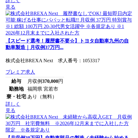
詳しく
見る
【スピード選考！履歴書不要☆】トヨタ自動車九州の自
動車製造｜月収例37万円...
株式会社BREXA Next 求人番号：1053317
プレミア求人
給与
月収例
370,000
円
勤務地
福岡県 宮若市
寮・社宅
あり（無料）
詳しく
見る
【月収例30万円】自動車部品の製造／未経験から始める