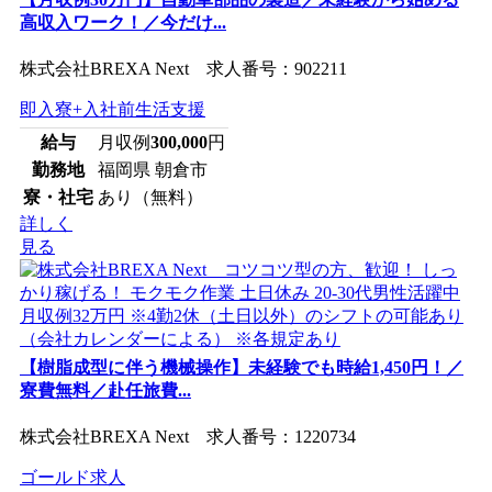
高収入ワーク！／今だけ...
株式会社BREXA Next 求人番号：902211
即入寮+入社前生活支援
給与
月収例
300,000
円
勤務地
福岡県 朝倉市
寮・社宅
あり（無料）
詳しく
見る
【樹脂成型に伴う機械操作】未経験でも時給1,450円！／
寮費無料／赴任旅費...
株式会社BREXA Next 求人番号：1220734
ゴールド求人