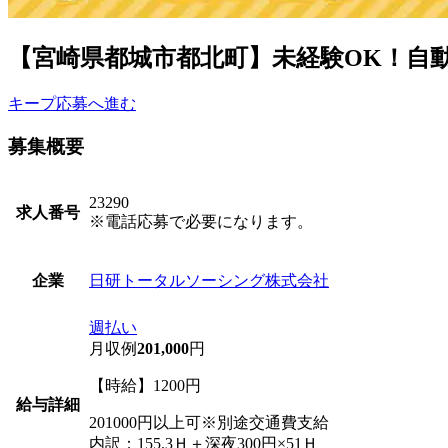
【宮崎県都城市都北町】未経験OK！自動車
キープ
応募へ進む
募集概要
23290
求人番号
※電話応募で必要になります。
日研トータルソーシング株式会社
企業
週払い
月収例
201,000
円
【時給】1200円
給与詳細
201000円以上可※別途交通費支給
内訳：155.3Ｈ＋深夜300円×51Ｈ