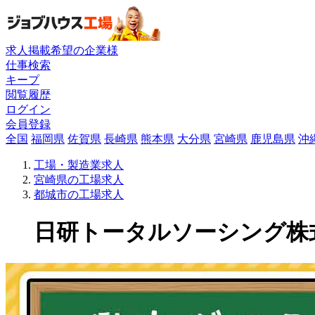
求人掲載希望の企業様
仕事検索
キープ
閲覧履歴
ログイン
会員登録
全国
福岡県
佐賀県
長崎県
熊本県
大分県
宮崎県
鹿児島県
沖
工場・製造業求人
宮崎県の工場求人
都城市の工場求人
日研トータルソーシング株式会