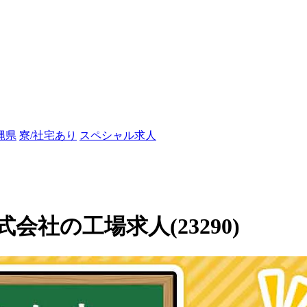
縄県
寮/社宅あり
スペシャル求人
社の工場求人(23290)