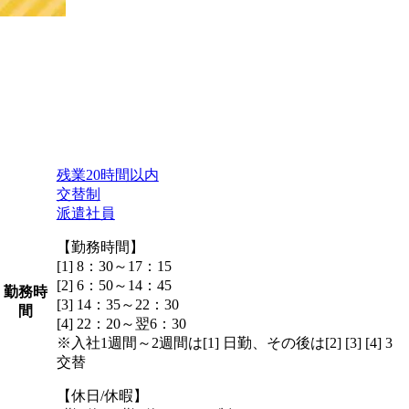
残業20時間以内
交替制
派遣社員
【勤務時間】
[1] 8：30～17：15
[2] 6：50～14：45
勤務時
[3] 14：35～22：30
間
[4] 22：20～翌6：30
※入社1週間～2週間は[1] 日勤、その後は[2] [3] [4] 3
交替
【休日/休暇】