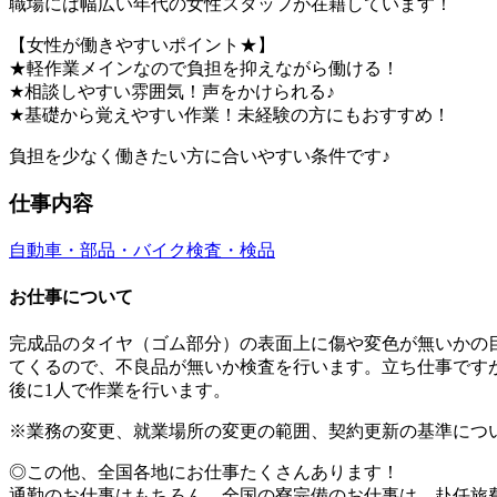
職場には幅広い年代の女性スタッフが在籍しています！
【女性が働きやすいポイント★】
★軽作業メインなので負担を抑えながら働ける！
★相談しやすい雰囲気！声をかけられる♪
★基礎から覚えやすい作業！未経験の方にもおすすめ！
負担を少なく働きたい方に合いやすい条件です♪
仕事内容
自動車・部品・バイク
検査・検品
お仕事について
完成品のタイヤ（ゴム部分）の表面上に傷や変色が無いかの
てくるので、不良品が無いか検査を行います。立ち仕事です
後に1人で作業を行います。
※業務の変更、就業場所の変更の範囲、契約更新の基準につ
◎この他、全国各地にお仕事たくさんあります！
通勤のお仕事はもちろん、全国の寮完備のお仕事は、赴任旅