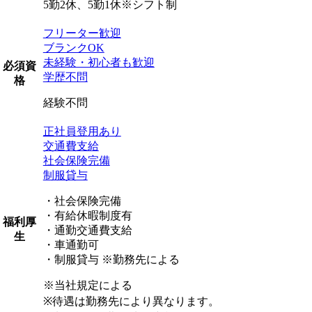
5勤2休、5勤1休※シフト制
フリーター歓迎
ブランクOK
未経験・初心者も歓迎
必須資
学歴不問
格
経験不問
正社員登用あり
交通費支給
社会保険完備
制服貸与
・社会保険完備
・有給休暇制度有
福利厚
・通勤交通費支給
生
・車通勤可
・制服貸与 ※勤務先による
※当社規定による
※待遇は勤務先により異なります。