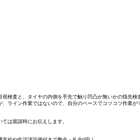
目視検査と、タイヤの内側を手先で触り凹凸が無いかの指先検
が、ライン作業ではないので、自分のペースでコツコツ作業がで
いては面談時にお伝えします。
費支給や生活諸設備付きで敷金・礼金0円！