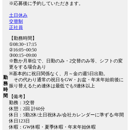
※応募後に予約していただきます。
土日休み
交替制
正社員
【勤務時間】
①08:30~17:15
②16:05~00:50
③00:15~09:00
※数か月単位で、日勤のみ・2交替のみ等、シフトの変
更をする場合あり
※基本的に祝日関係なく、月～金の週5日出勤。
勤
その代わり通常の祝日をGW・お盆・年末年始前後に
務
振り替えるため連休は最低でも9連休以上
時
間
【備考】
勤務：3交替
休憩：2回 計60分
休日：5勤2休/土日祝休み/会社カレンダーに準ずる/年間
休日123日
休暇：GW休暇・夏季休暇・年末年始休暇