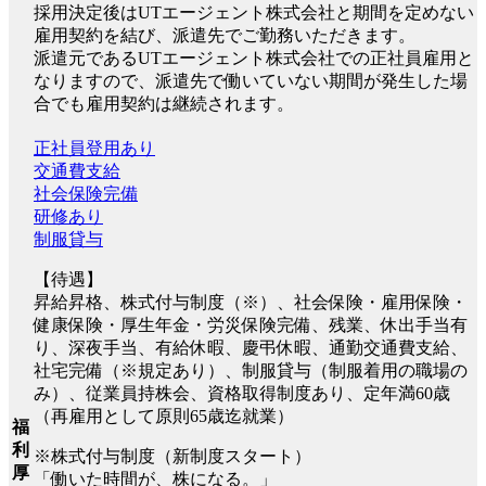
採用決定後はUTエージェント株式会社と期間を定めない
雇用契約を結び、派遣先でご勤務いただきます。
派遣元であるUTエージェント株式会社での正社員雇用と
なりますので、派遣先で働いていない期間が発生した場
合でも雇用契約は継続されます。
正社員登用あり
交通費支給
社会保険完備
研修あり
制服貸与
【待遇】
昇給昇格、株式付与制度（※）、社会保険・雇用保険・
健康保険・厚生年金・労災保険完備、残業、休出手当有
り、深夜手当、有給休暇、慶弔休暇、通勤交通費支給、
社宅完備（※規定あり）、制服貸与（制服着用の職場の
み）、従業員持株会、資格取得制度あり、定年満60歳
（再雇用として原則65歳迄就業）
福
利
※株式付与制度（新制度スタート）
厚
「働いた時間が、株になる。」