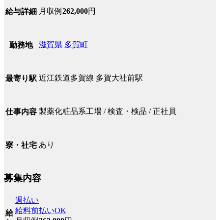
月収例
262,000
円
給与詳細
滋賀県
多賀町
勤務地
近江鉄道多賀線 多賀大社前駅
最寄り駅
製薬化粧品系工場 / 検査・検品 / 正社員
仕事内容
あり
寮・社宅
募集内容
週払い
給料前払いOK
給