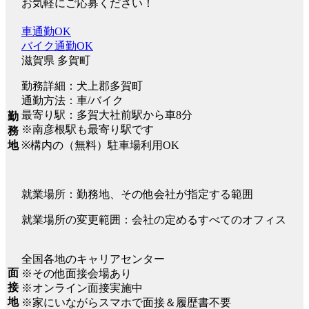
お気軽にご応募ください！
車通勤OK
バイク通勤OK
滋賀県 多賀町
勤務詳細：犬上郡多賀町
通勤方法：車/バイク
最寄り駅：多賀大社前駅から車8分
勤
※南彦根駅も最寄り駅です
務
※構内の（無料）駐車場利用OK
地
就業場所：勤務地、その他会社が指定する範囲
就業場所の変更範囲：会社の定めるすべてのオフィス
全国各地のキャリアセンター
面
※その他面接会場あり
接
※オンライン面接実施中
地
※家にいながらスマホで面接＆履歴書不要