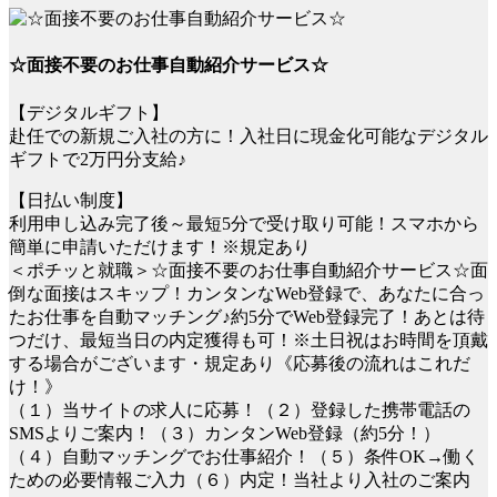
☆面接不要のお仕事自動紹介サービス☆
【デジタルギフト】
赴任での新規ご入社の方に！入社日に現金化可能なデジタル
ギフトで2万円分支給♪
【日払い制度】
利用申し込み完了後～最短5分で受け取り可能！スマホから
簡単に申請いただけます！※規定あり
＜ポチッと就職＞☆面接不要のお仕事自動紹介サービス☆面
倒な面接はスキップ！カンタンなWeb登録で、あなたに合っ
たお仕事を自動マッチング♪約5分でWeb登録完了！あとは待
つだけ、最短当日の内定獲得も可！※土日祝はお時間を頂戴
する場合がございます・規定あり《応募後の流れはこれだ
け！》
（１）当サイトの求人に応募！（２）登録した携帯電話の
SMSよりご案内！（３）カンタンWeb登録（約5分！）
（４）自動マッチングでお仕事紹介！（５）条件OK→働く
ための必要情報ご入力（６）内定！当社より入社のご案内