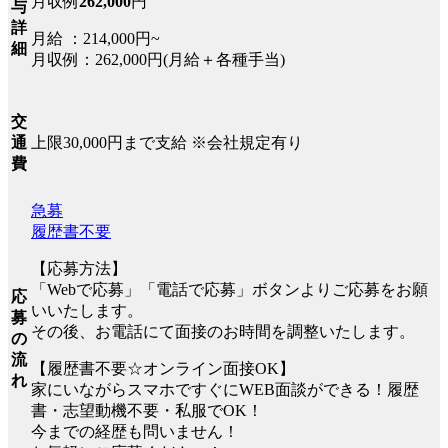
月収例
262,000
円
与
詳
月給 ：214,000円~
細
月収例：262,000円(月給＋各種手当)
交
上限30,000円まで支給 ※会社規定有り
通
費
急募
履歴書不要
【応募方法】
「Webで応募」「電話で応募」ボタンよりご応募をお願
応
いいたします。
募
その後、お電話にて面接のお時間を調整いたします。
の
流
【履歴書不要☆オンライン面接OK】
れ
家にいながらスマホですぐにWEB面談ができる！履歴
書・志望動機不要・私服でOK！
今までの経歴も問いません！