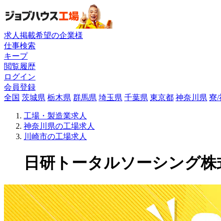
求人掲載希望の企業様
仕事検索
キープ
閲覧履歴
ログイン
会員登録
全国
茨城県
栃木県
群馬県
埼玉県
千葉県
東京都
神奈川県
寮
工場・製造業求人
神奈川県の工場求人
川崎市の工場求人
日研トータルソーシング株式会