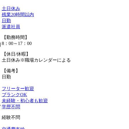
土日休み
残業20時間以内
日勤
派遣社員
【勤務時間】
8：00～17：00
間
【休日/休暇】
土日休み※職場カレンダーによる
【備考】
日勤
フリーター歓迎
ブランクOK
未経験・初心者も歓迎
格
学歴不問
経験不問