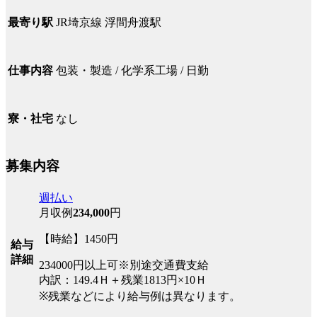
JR埼京線 浮間舟渡駅
最寄り駅
包装・製造 / 化学系工場 / 日勤
仕事内容
なし
寮・社宅
募集内容
週払い
月収例
234,000
円
【時給】1450円
給与
詳細
234000円以上可※別途交通費支給
内訳：149.4Ｈ＋残業1813円×10Ｈ
※残業などにより給与例は異なります。