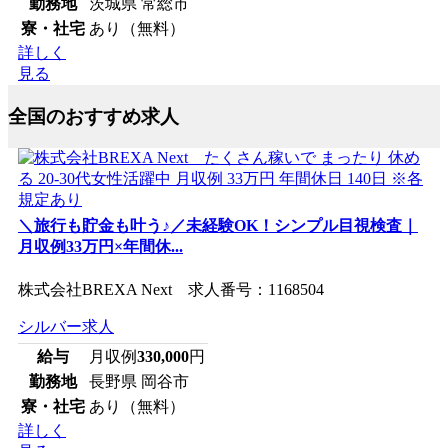
勤務地
茨城県 常総市
寮・社宅
あり（無料）
詳しく
見る
全国のおすすめ求人
＼旅行も貯金も叶う♪／未経験OK！シンプル目視検査｜
月収例33万円×年間休...
株式会社BREXA Next 求人番号：1168504
シルバー求人
給与
月収例
330,000
円
勤務地
長野県 岡谷市
寮・社宅
あり（無料）
詳しく