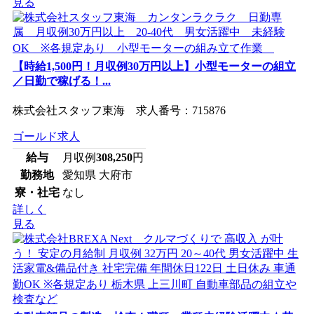
見る
【時給1,500円！月収例30万円以上】小型モーターの組立
／日勤で稼げる！...
株式会社スタッフ東海 求人番号：715876
ゴールド求人
給与
月収例
308,250
円
勤務地
愛知県 大府市
寮・社宅
なし
詳しく
見る