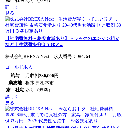
寮・社宅
あり（無料）
詳しく
見る
【社宅費無料＋格安食堂あり】トラックのエンジン組立
など｜生活費を抑えてゆと...
株式会社BREXA Next 求人番号：984764
ゴールド求人
給与
月収例
330,000
円
勤務地
栃木県 栃木市
寮・社宅
あり（無料）
詳しく
見る