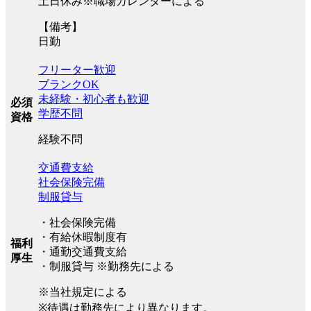
土日休み※職場カレンダーによる
【備考】
日勤
フリーター歓迎
ブランクOK
未経験・初心者も歓迎
必須
学歴不問
資格
経験不問
交通費支給
社会保険完備
制服貸与
・社会保険完備
・有給休暇制度有
福利
・通勤交通費支給
厚生
・制服貸与 ※勤務先による
※当社規定による
※待遇は勤務先により異なります。