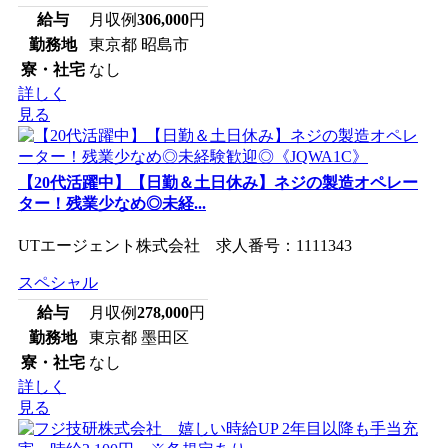
給与
月収例
306,000
円
勤務地
東京都 昭島市
寮・社宅
なし
詳しく
見る
【20代活躍中】【日勤＆土日休み】ネジの製造オペレー
ター！残業少なめ◎未経...
UTエージェント株式会社 求人番号：1111343
スペシャル
給与
月収例
278,000
円
勤務地
東京都 墨田区
寮・社宅
なし
詳しく
見る