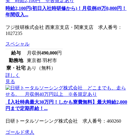
時給2,100円(初日入社時研修から)！月収例49万0,000円！
年間収入...
フジ技研株式会社 西東京支店・関東支店 求人番号：
1027235
スペシャル
給与
月収例
490,000
円
勤務地
東京都 羽村市
寮・社宅
あり（無料）
詳しく
見る
【入社特典最大30万円！しかも寮費無料】最大時給2,000
円まで定期昇給！...
日研トータルソーシング株式会社 求人番号：460260
ゴールド求人