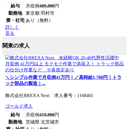
給与
月収例
409,000
円
勤務地
東京都 羽村市
寮・社宅
あり（無料）
詳しく
見る
関東の求人
＼シンプル作業で月収例41万円！／高時給1,700円！トラ
ック部品の製造｜...
株式会社BREXA Next 求人番号：1168461
ゴールド求人
給与
月収例
410,000
円
勤務地
茨城県 北茨城市