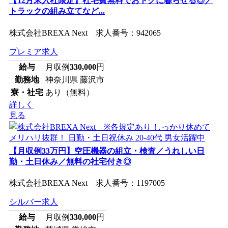
【12月末入社限定】社宅費無料でおトクに暮らせる◎／
トラックの組み立てなど...
株式会社BREXA Next 求人番号：942065
プレミア求人
給与
月収例
330,000
円
勤務地
神奈川県 藤沢市
寮・社宅
あり（無料）
詳しく
見る
【月収例33万円】空圧機器の組立・検査／うれしい日
勤・土日休み／無料の社宅付き◎
株式会社BREXA Next 求人番号：1197005
シルバー求人
給与
月収例
330,000
円