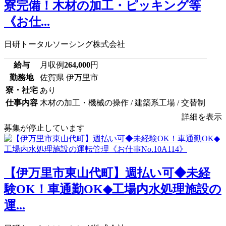
寮完備！木材の加工・ピッキング等
《お仕...
日研トータルソーシング株式会社
給与
月収例
264,000
円
勤務地
佐賀県 伊万里市
寮・社宅
あり
仕事内容
木材の加工・機械の操作 / 建築系工場 / 交替制
詳細を表示
募集が停止しています
【伊万里市東山代町】週払い可◆未経
験OK！車通勤OK◆工場内水処理施設の
運...