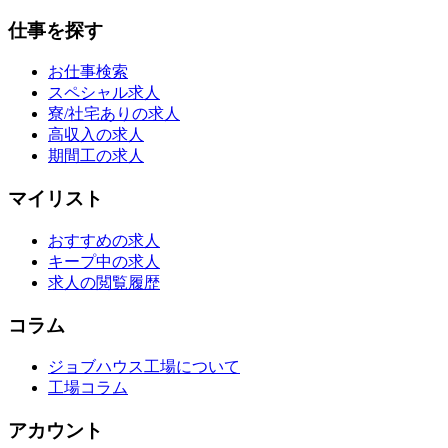
仕事を探す
お仕事検索
スペシャル求人
寮/社宅ありの求人
高収入の求人
期間工の求人
マイリスト
おすすめの求人
キープ中の求人
求人の閲覧履歴
コラム
ジョブハウス工場について
工場コラム
アカウント