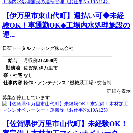
【伊万里市東山代町】週払い可◆未経
験OK！車通勤OK◆工場内水処理施設の
運...
日研トータルソーシング株式会社
給与
月収例
212,000
円
勤務地
佐賀県 伊万里市
寮・社宅
なし
仕事内容
操作・メンテナンス / 機械系工場 / 交替制
詳細を表示
募集が停止しています
【佐賀県伊万里市山代町】未経験OK！