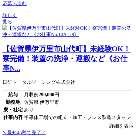
応募へ進む
詳しく
見る
【佐賀県伊万里市山代町】未経験OK！
寮完備！装置の洗浄・運搬など《お仕
事N...
日研トータルソーシング株式会社
給与
月収例
299,000
円
勤務地
佐賀県 伊万里市
寮・社宅
あり
仕事内容
半導体工場での組立・加工・プレス製造スタッフ
詳細を表示
＼最短45秒で完了／