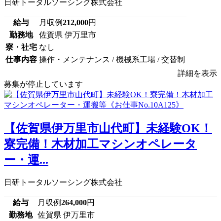
日研トータルソーシング株式会社
給与
月収例
212,000
円
勤務地
佐賀県 伊万里市
寮・社宅
なし
仕事内容
操作・メンテナンス / 機械系工場 / 交替制
詳細を表示
募集が停止しています
【佐賀県伊万里市山代町】未経験OK！
寮完備！木材加工マシンオペレータ
ー・運...
日研トータルソーシング株式会社
給与
月収例
264,000
円
勤務地
佐賀県 伊万里市