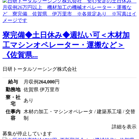
寮完備◆土日休み◆週払い可＜木材加
工マシンオペレーター・運搬など＞
《佐賀県...
日研トータルソーシング株式会社
給与
月収例
264,000
円
勤務地
佐賀県 伊万里市
寮・社
あり
宅
仕事内
木材の加工・マシンオペレータ / 建築系工場 / 交替
容
制
詳細を表示
募集が停止しています