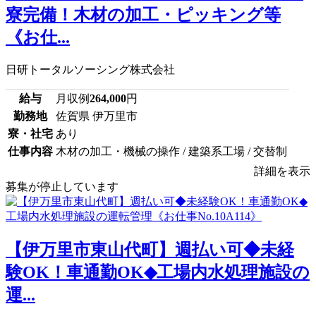
寮完備！木材の加工・ピッキング等
《お仕...
日研トータルソーシング株式会社
給与
月収例
264,000
円
勤務地
佐賀県 伊万里市
寮・社宅
あり
仕事内容
木材の加工・機械の操作 / 建築系工場 / 交替制
詳細を表示
募集が停止しています
【伊万里市東山代町】週払い可◆未経
験OK！車通勤OK◆工場内水処理施設の
運...