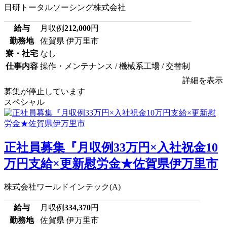
日研トータルソーシング株式会社
給与
月収例
212,000
円
勤務地
佐賀県 伊万里市
寮・社宅
なし
仕事内容
操作・メンテナンス / 機械系工場 / 交替制
詳細を表示
募集が停止しています
スペシャル
正社員募集『月収例33万円×入社祝金10
万円支給×更新慰労金★佐賀県伊万里市
株式会社ワールドインテック(A)
給与
月収例
334,370
円
勤務地
佐賀県 伊万里市