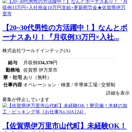
【20~30代男性の方活躍中！】なんとボ
ーナスあり！『月収例33万円×入社...
株式会社ワールドインテック(A)
給与
月収例
334,370
円
勤務地
佐賀県 伊万里市
寮・社宅
あり（無料）
仕事内容
オペレーション・検査 / 半導体工場 / 交替制
詳細を表示
募集が停止しています
【佐賀県伊万里市山代町】未経験OK！