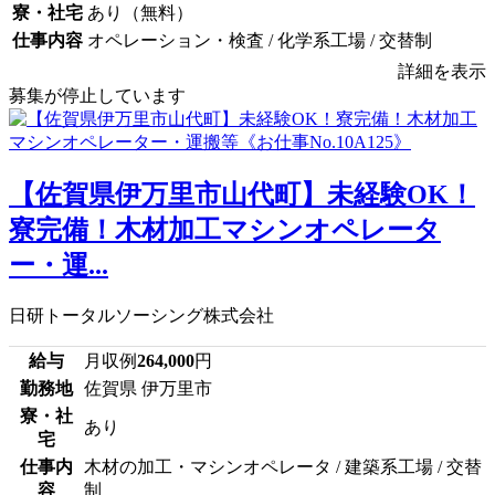
寮・社宅
あり（無料）
仕事内容
オペレーション・検査 / 化学系工場 / 交替制
詳細を表示
募集が停止しています
【佐賀県伊万里市山代町】未経験OK！
寮完備！木材加工マシンオペレータ
ー・運...
日研トータルソーシング株式会社
給与
月収例
264,000
円
勤務地
佐賀県 伊万里市
寮・社
あり
宅
仕事内
木材の加工・マシンオペレータ / 建築系工場 / 交替
容
制