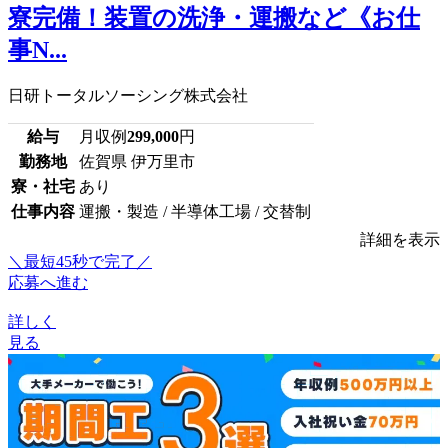
寮完備！装置の洗浄・運搬など《お仕
事N...
日研トータルソーシング株式会社
給与
月収例
299,000
円
勤務地
佐賀県 伊万里市
寮・社宅
あり
仕事内容
運搬・製造 / 半導体工場 / 交替制
詳細を表示
＼最短45秒で完了／
応募へ進む
詳しく
見る