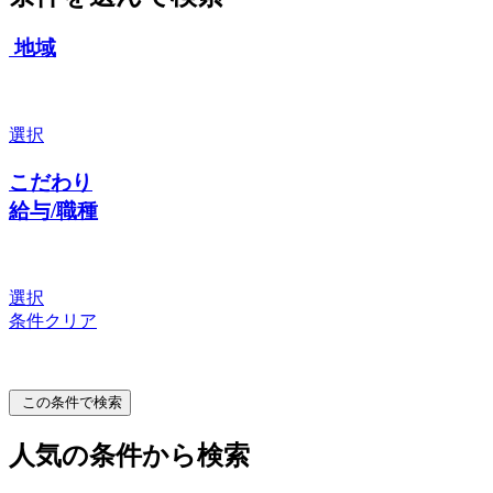
地域
選択
こだわり
給与/職種
選択
条件クリア
この条件で検索
人気の条件から検索