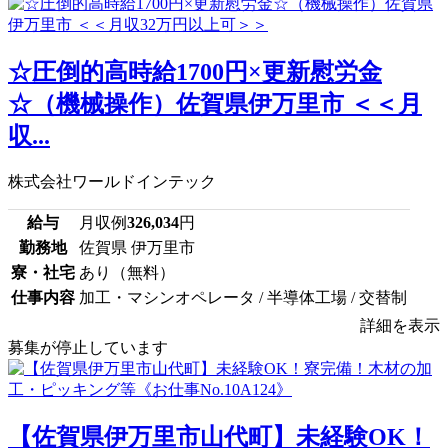
☆圧倒的高時給1700円×更新慰労金
☆（機械操作）佐賀県伊万里市 ＜＜月
収...
株式会社ワールドインテック
給与
月収例
326,034
円
勤務地
佐賀県 伊万里市
寮・社宅
あり（無料）
仕事内容
加工・マシンオペレータ / 半導体工場 / 交替制
詳細を表示
募集が停止しています
【佐賀県伊万里市山代町】未経験OK！