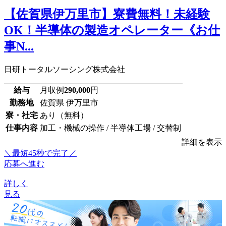
【佐賀県伊万里市】寮費無料！未経験
OK！半導体の製造オペレーター《お仕
事N...
日研トータルソーシング株式会社
給与
月収例
290,000
円
勤務地
佐賀県 伊万里市
寮・社宅
あり（無料）
仕事内容
加工・機械の操作 / 半導体工場 / 交替制
詳細を表示
＼最短45秒で完了／
応募へ進む
詳しく
見る