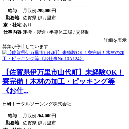
給与
月収例
299,000
円
勤務地
佐賀県 伊万里市
寮・社宅
あり
仕事内容
運搬・製造 / 半導体工場 / 交替制
詳細を表示
募集が停止しています
【佐賀県伊万里市山代町】未経験OK！
寮完備！木材の加工・ピッキング等
《お仕...
日研トータルソーシング株式会社
給与
月収例
264,000
円
勤務地
佐賀県 伊万里市