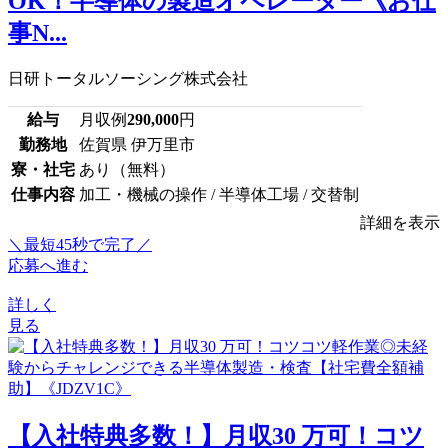
OK！半導体の製造オペレーター《お仕
事N...
日研トータルソーシング株式会社
給与
月収例
290,000
円
勤務地
佐賀県 伊万里市
寮・社宅
あり（無料）
仕事内容
加工・機械の操作 / 半導体工場 / 交替制
詳細を表示
＼最短45秒で完了／
応募へ進む
詳しく
見る
【入社特典多数！】月収30 万可！コツ