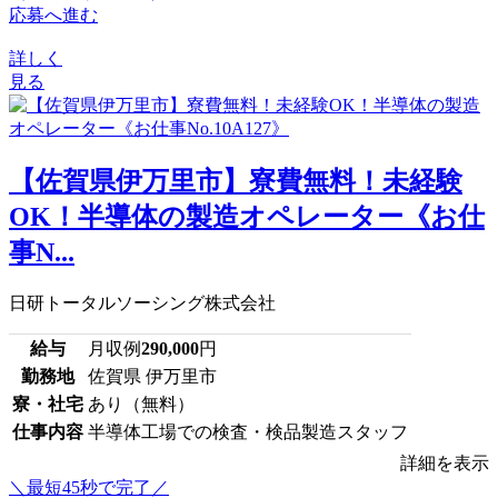
応募へ進む
詳しく
見る
【佐賀県伊万里市】寮費無料！未経験
OK！半導体の製造オペレーター《お仕
事N...
日研トータルソーシング株式会社
給与
月収例
290,000
円
勤務地
佐賀県 伊万里市
寮・社宅
あり（無料）
仕事内容
半導体工場での検査・検品製造スタッフ
詳細を表示
＼最短45秒で完了／