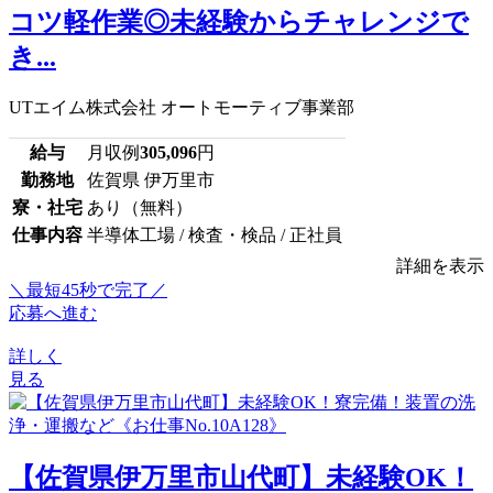
コツ軽作業◎未経験からチャレンジで
き...
UTエイム株式会社 オートモーティブ事業部
給与
月収例
305,096
円
勤務地
佐賀県 伊万里市
寮・社宅
あり（無料）
仕事内容
半導体工場 / 検査・検品 / 正社員
詳細を表示
＼最短45秒で完了／
応募へ進む
詳しく
見る
【佐賀県伊万里市山代町】未経験OK！