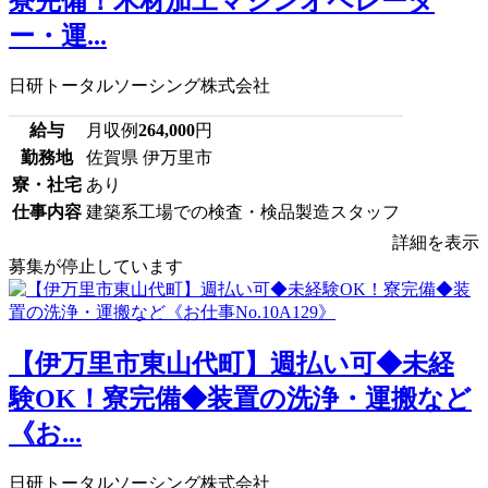
寮完備！木材加工マシンオペレータ
ー・運...
日研トータルソーシング株式会社
給与
月収例
264,000
円
勤務地
佐賀県 伊万里市
寮・社宅
あり
仕事内容
建築系工場での検査・検品製造スタッフ
詳細を表示
募集が停止しています
【伊万里市東山代町】週払い可◆未経
験OK！寮完備◆装置の洗浄・運搬など
《お...
日研トータルソーシング株式会社