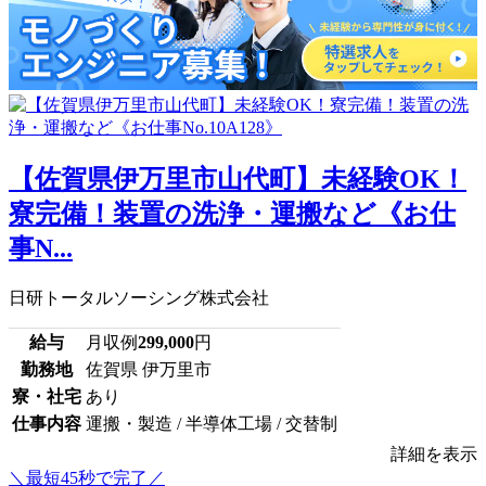
【佐賀県伊万里市山代町】未経験OK！
寮完備！装置の洗浄・運搬など《お仕
事N...
日研トータルソーシング株式会社
給与
月収例
299,000
円
勤務地
佐賀県 伊万里市
寮・社宅
あり
仕事内容
運搬・製造 / 半導体工場 / 交替制
詳細を表示
＼最短45秒で完了／