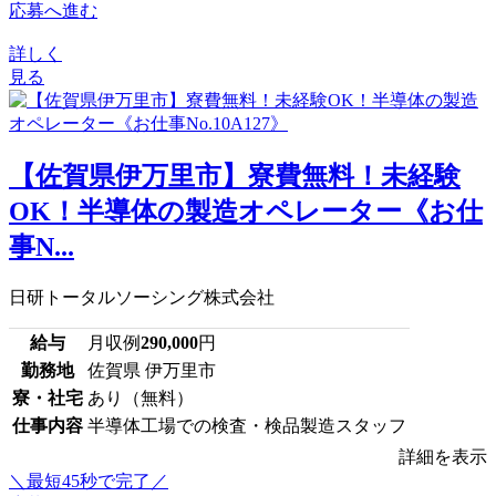
応募へ進む
詳しく
見る
【佐賀県伊万里市】寮費無料！未経験
OK！半導体の製造オペレーター《お仕
事N...
日研トータルソーシング株式会社
給与
月収例
290,000
円
勤務地
佐賀県 伊万里市
寮・社宅
あり（無料）
仕事内容
半導体工場での検査・検品製造スタッフ
詳細を表示
＼最短45秒で完了／