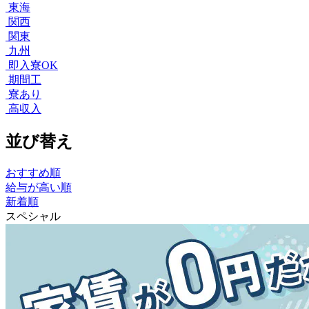
東海
関西
関東
九州
即入寮OK
期間工
寮あり
高収入
並び替え
おすすめ順
給与が高い順
新着順
スペシャル