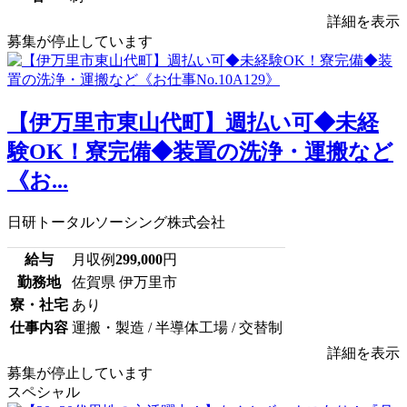
詳細を表示
募集が停止しています
【伊万里市東山代町】週払い可◆未経
験OK！寮完備◆装置の洗浄・運搬など
《お...
日研トータルソーシング株式会社
給与
月収例
299,000
円
勤務地
佐賀県 伊万里市
寮・社宅
あり
仕事内容
運搬・製造 / 半導体工場 / 交替制
詳細を表示
募集が停止しています
スペシャル