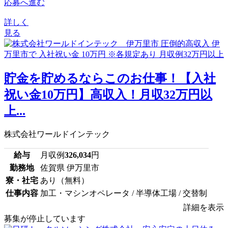
応募へ進む
詳しく
見る
貯金を貯めるならこのお仕事！【入社
祝い金10万円】高収入！月収32万円以
上...
株式会社ワールドインテック
給与
月収例
326,034
円
勤務地
佐賀県 伊万里市
寮・社宅
あり（無料）
仕事内容
加工・マシンオペレータ / 半導体工場 / 交替制
詳細を表示
募集が停止しています