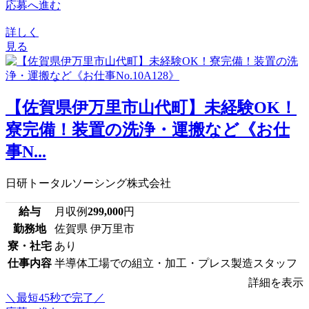
応募へ進む
詳しく
見る
【佐賀県伊万里市山代町】未経験OK！
寮完備！装置の洗浄・運搬など《お仕
事N...
日研トータルソーシング株式会社
給与
月収例
299,000
円
勤務地
佐賀県 伊万里市
寮・社宅
あり
仕事内容
半導体工場での組立・加工・プレス製造スタッフ
詳細を表示
＼最短45秒で完了／