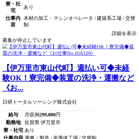
寮・社
あり
宅
仕事内
木材の加工・マシンオペレータ / 建築系工場 / 交替
容
制
詳細を表示
募集が停止しています
【伊万里市東山代町】週払い可◆未経
験OK！寮完備◆装置の洗浄・運搬など
《お...
日研トータルソーシング株式会社
給与
月収例
299,000
円
勤務地
佐賀県 伊万里市
寮・社宅
あり
仕事内容
運搬・製造 / 半導体工場 / 交替制