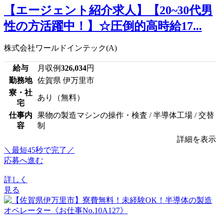
【エージェント紹介求人】【20~30代男
性の方活躍中！】☆圧倒的高時給17...
株式会社ワールドインテック(A)
給与
月収例
326,034
円
勤務地
佐賀県 伊万里市
寮・社
あり（無料）
宅
仕事内
果物の製造マシンの操作・検査 / 半導体工場 / 交替
容
制
詳細を表示
＼最短45秒で完了／
応募へ進む
詳しく
見る