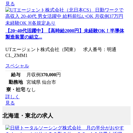
見る
【20~40代活躍中】【高時給2000円】未経験OK！半導体
製造装置の組立...
UTエージェント株式会社（関東） 求人番号：明通
CL_ZMM1
スペシャル
給与
月収例
370,000
円
勤務地
宮城県 仙台市
寮・社宅
なし
詳しく
見る
北海道・東北の求人