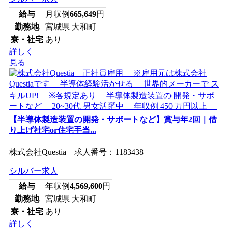
給与
月収例
665,649
円
勤務地
宮城県 大和町
寮・社宅
あり
詳しく
見る
【半導体製造装置の開発・サポートなど】賞与年2回｜借
り上げ社宅or住宅手当...
株式会社Questia 求人番号：1183438
シルバー求人
給与
年収例
4,569,600
円
勤務地
宮城県 大和町
寮・社宅
あり
詳しく