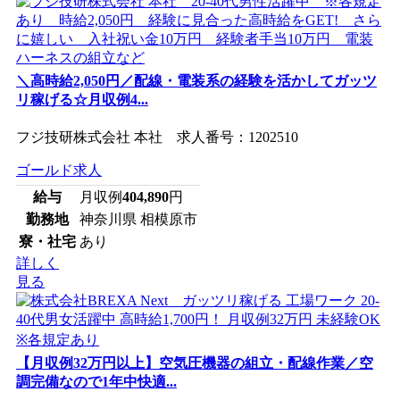
＼高時給2,050円／配線・電装系の経験を活かしてガッツ
リ稼げる☆月収例4...
フジ技研株式会社 本社 求人番号：1202510
ゴールド求人
給与
月収例
404,890
円
勤務地
神奈川県 相模原市
寮・社宅
あり
詳しく
見る
【月収例32万円以上】空気圧機器の組立・配線作業／空
調完備なので1年中快適...