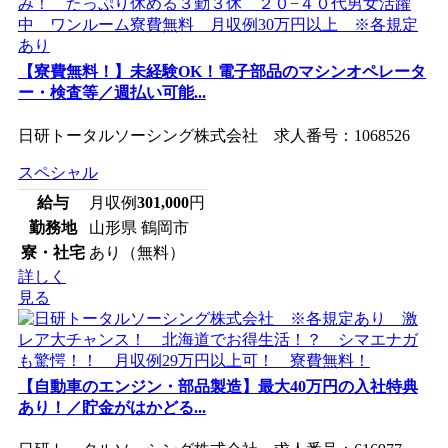
【寮費無料！】未経験OK！電子部品のマシンオペレータ
ー・検査等／週払い可能...
日研トータルソーシング株式会社 求人番号：1068526
スペシャル
給与
月収例
301,000
円
勤務地
山形県 鶴岡市
寮・社宅
あり（無料）
詳しく
見る
【自動車のエンジン・部品製造】最大40万円の入社特典
あり！／貯金がはかどる...