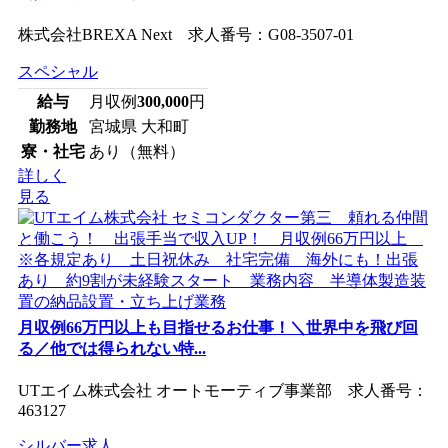
株式会社BREXA Next 求人番号：G08-3507-01
スペシャル
給与
月収例
300,000
円
勤務地
宮城県 大和町
寮・社宅
あり（無料）
詳しく
見る
月収例66万円以上も目指せるお仕事！＼世界中を飛び回
る／他では得られない特...
UTエイム株式会社 オートモーティブ事業部 求人番号：
463127
シルバー求人