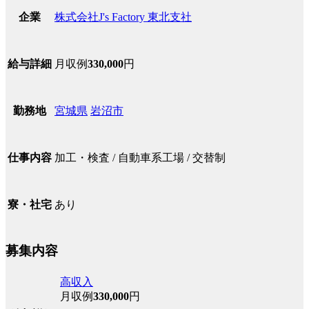
株式会社J's Factory 東北支社
企業
月収例
330,000
円
給与詳細
宮城県
岩沼市
勤務地
加工・検査 / 自動車系工場 / 交替制
仕事内容
あり
寮・社宅
募集内容
高収入
月収例
330,000
円