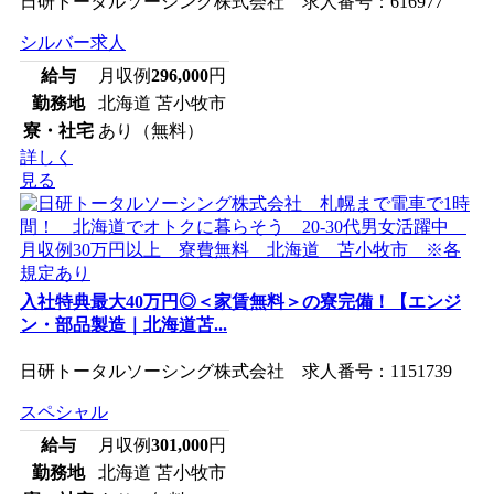
日研トータルソーシング株式会社 求人番号：616977
シルバー求人
給与
月収例
296,000
円
勤務地
北海道 苫小牧市
寮・社宅
あり（無料）
詳しく
見る
入社特典最大40万円◎＜家賃無料＞の寮完備！【エンジ
ン・部品製造｜北海道苫...
日研トータルソーシング株式会社 求人番号：1151739
スペシャル
給与
月収例
301,000
円
勤務地
北海道 苫小牧市