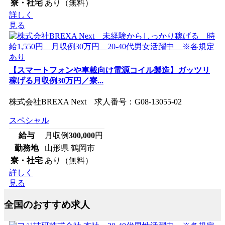
寮・社宅
あり（無料）
詳しく
見る
【スマートフォンや車載向け電源コイル製造】ガッツリ
稼げる月収例30万円／寮...
株式会社BREXA Next 求人番号：G08-13055-02
スペシャル
給与
月収例
300,000
円
勤務地
山形県 鶴岡市
寮・社宅
あり（無料）
詳しく
見る
全国のおすすめ求人