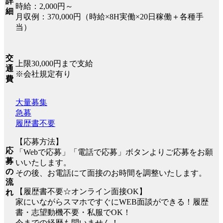
詳
時給：2,000円～
細
月収例：370,000円（時給×8H実働×20日稼働＋各種手
当）
交
上限30,000円まで支給
通
※会社規定有り
費
大量募集
急募
履歴書不要
【応募方法】
応
「Webで応募」「電話で応募」ボタンよりご応募をお願
募
いいたします。
の
その後、お電話にて面接のお時間を調整いたします。
流
【履歴書不要☆オンライン面接OK】
れ
家にいながらスマホですぐにWEB面談ができる！履歴
書・志望動機不要・私服でOK！
今までの経歴も問いません！