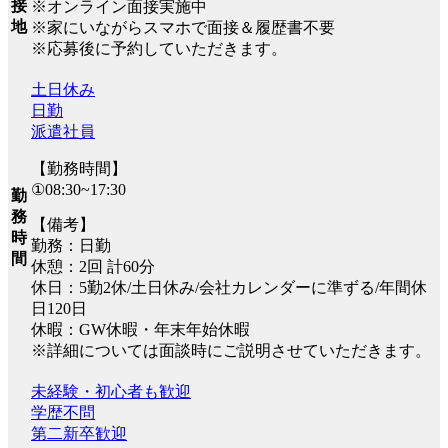
接
※オンライン面接実施中
地
※家にいながらスマホで面接＆履歴書不要
※応募後に予約していただきます。
土日休み
日勤
派遣社員
【勤務時間】
①08:30~17:30
勤
務
【備考】
時
勤務：日勤
間
休憩：2回 計60分
休日：5勤2休/土日休み/会社カレンダーに準ずる/年間休
日120日
休暇：GW休暇・年末年始休暇
※詳細については面談時にご説明させていただきます。
未経験・初心者も歓迎
学歴不問
第二新卒歓迎