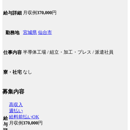
月収例
370,000
円
給与詳細
宮城県
仙台市
勤務地
半導体工場 / 組立・加工・プレス / 派遣社員
仕事内容
なし
寮・社宅
募集内容
高収入
週払い
給料前払いOK
給
月収例
370,000
円
与