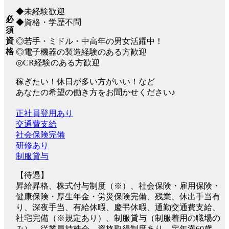
◆未経験歓迎
必
◆資格・学歴不問
須
資
◎若手・ミドル・中高年の男女活躍中！
格
◎電子機器の製造経験のある方歓迎
◎CR経験のある方歓迎
稼ぎたい！休日が多い方がいい！など
あなたの希望の働き方をお聞かせください♪
正社員登用あり
交通費支給
社会保険完備
研修あり
制服貸与
【待遇】
昇給昇格、株式付与制度（※）、社会保険・雇用保険・
健康保険・厚生年金・労災保険完備、残業、休出手当有
り、深夜手当、有給休暇、慶弔休暇、通勤交通費支給、
社宅完備（※規定あり）、制服貸与（制服着用の職場の
み）、従業員持株会、資格取得制度あり、定年満60歳