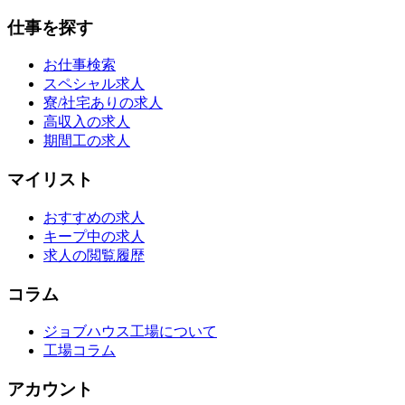
仕事を探す
お仕事検索
スペシャル求人
寮/社宅ありの求人
高収入の求人
期間工の求人
マイリスト
おすすめの求人
キープ中の求人
求人の閲覧履歴
コラム
ジョブハウス工場について
工場コラム
アカウント