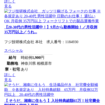
詳しく
見る
【20-30代の男性活躍中！】9月から勤務開始！／月収例
35万円以上／うれ...
フジ技研株式会社 本社 求人番号：1184930
スペシャル
給与
時給例
1,900
円
勤務地
神奈川県 相模原市
寮・社宅
あり
詳しく
見る
【 そうだ、湘南に住もう 】入社特典総額65万！社宅費全