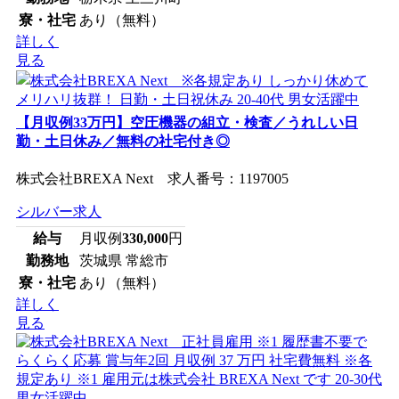
寮・社宅
あり（無料）
詳しく
見る
【月収例33万円】空圧機器の組立・検査／うれしい日
勤・土日休み／無料の社宅付き◎
株式会社BREXA Next 求人番号：1197005
シルバー求人
給与
月収例
330,000
円
勤務地
茨城県 常総市
寮・社宅
あり（無料）
詳しく
見る