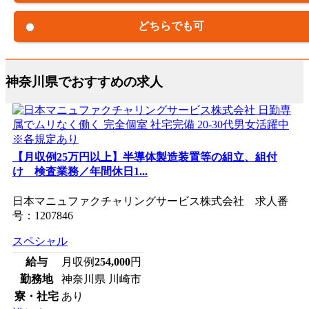
どちらでも可
神奈川県でおすすめの求人
【月収例25万円以上】半導体製造装置等の組立、組付
け 検査業務／年間休日1...
日本マニュファクチャリングサービス株式会社 求人番
号：1207846
スペシャル
給与
月収例
254,000
円
勤務地
神奈川県 川崎市
寮・社宅
あり