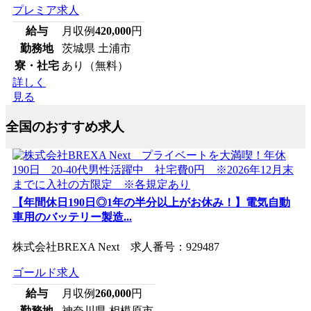
プレミア求人
給与
月収例
420,000
円
勤務地
茨城県 土浦市
寮・社宅
あり（無料）
詳しく
見る
全国のおすすめ求人
【年間休日190日◎1年の半分以上がお休み！】電気自動
車用のバッテリー製造...
株式会社BREXA Next 求人番号：929487
ゴールド求人
給与
月収例
260,000
円
勤務地
神奈川県 相模原市