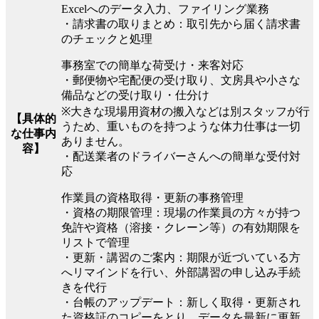
Excelへのデータ入力、ファイリング業務
・請求書の取りまとめ：取引先から届く請求書
のチェックと処理
事務室での簡単な荷受け・来客対応
・郵便物や宅配便の受け取り、文房具や小さな
備品などの受け取り・仕分け
※大きな現場用資材の搬入などは別スタッフが行
【具体的
うため、重いものを持つような体力仕事は一切
な仕事内
ありません。
容】
・配送業者のドライバーさんへの簡単な受付対
応
作業員の資格取得・更新の事務管理
・資格の期限管理：現場の作業員の方々が持つ
免許や資格（溶接・クレーン等）の有効期限を
リストで管理
・更新・講習のご案内：期限が近づいている方
へリマインドを行い、外部講習の申し込み手続
きを代行
・台帳のアップデート：新しく取得・更新され
た資格証のコピーをとり、データを最新に更新