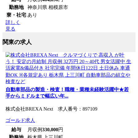
勤務地
神奈川県 相模原市
寮・社宅
あり
詳しく
見る
関東の求人
自動車部品の製造・検査！職種・業種未経験活躍中★若
手からミドルまで幅広い年...
株式会社BREXA Next 求人番号：897109
ゴールド求人
給与
月収例
330,000
円
勤務地
栃木県 上三川町