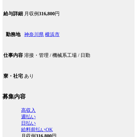
月収例
316,800
円
給与詳細
神奈川県
横浜市
勤務地
溶接・管理 / 機械系工場 / 日勤
仕事内容
あり
寮・社宅
募集内容
高収入
週払い
日払い
給料前払いOK
月収例
316,800
円