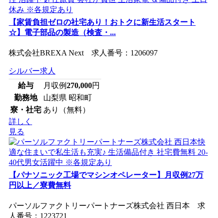
【家賃負担ゼロの社宅あり！おトクに新生活スタート
☆】電子部品の製造（検査・...
株式会社BREXA Next 求人番号：1206097
シルバー求人
給与
月収例
270,000
円
勤務地
山梨県 昭和町
寮・社宅
あり（無料）
詳しく
見る
【パナソニック工場でマシンオペレーター】月収例27万
円以上／寮費無料
パーソルファクトリーパートナーズ株式会社 西日本 求
人番号：1223721