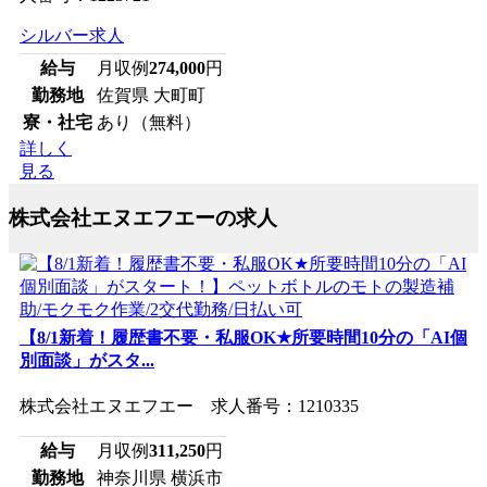
シルバー求人
給与
月収例
274,000
円
勤務地
佐賀県 大町町
寮・社宅
あり（無料）
詳しく
見る
株式会社エヌエフエーの求人
【8/1新着！履歴書不要・私服OK★所要時間10分の「AI個
別面談」がスタ...
株式会社エヌエフエー 求人番号：1210335
給与
月収例
311,250
円
勤務地
神奈川県 横浜市