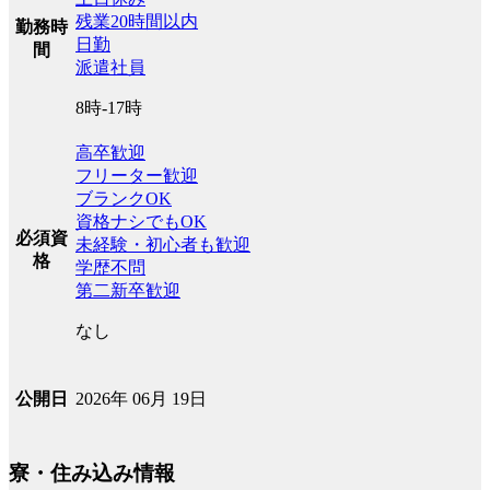
残業20時間以内
勤務時
日勤
間
派遣社員
8時‐17時
高卒歓迎
フリーター歓迎
ブランクOK
資格ナシでもOK
必須資
未経験・初心者も歓迎
格
学歴不問
第二新卒歓迎
なし
2026年 06月 19日
公開日
寮・住み込み情報