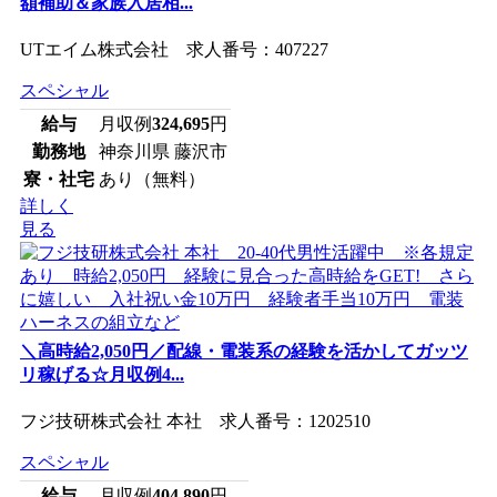
額補助＆家族入居相...
UTエイム株式会社 求人番号：407227
スペシャル
給与
月収例
324,695
円
勤務地
神奈川県 藤沢市
寮・社宅
あり（無料）
詳しく
見る
＼高時給2,050円／配線・電装系の経験を活かしてガッツ
リ稼げる☆月収例4...
フジ技研株式会社 本社 求人番号：1202510
スペシャル
給与
月収例
404,890
円