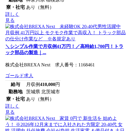
寮・社宅
あり（無料）
詳しく
見る
＼シンプル作業で月収例41万円！／高時給1,700円！トラ
ック部品の製造｜...
株式会社BREXA Next 求人番号：1168461
ゴールド求人
給与
月収例
410,000
円
勤務地
茨城県 北茨城市
寮・社宅
あり（無料）
詳しく
見る