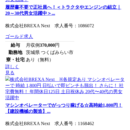
履歴書不要で正社員へ！＜トラクタやエンジンの組立｜
20～30代男女活躍中＞...
株式会社BREXA Next 求人番号：1086072
ゴールド求人
給与
月収例
370,000
円
勤務地
茨城県 つくばみらい市
寮・社宅
あり（無料）
詳しく
見る
マシンオペレーターでがっつり稼げる☆高時給1,800円！
【建設機械の製造】...
株式会社BREXA Next 求人番号：1168462