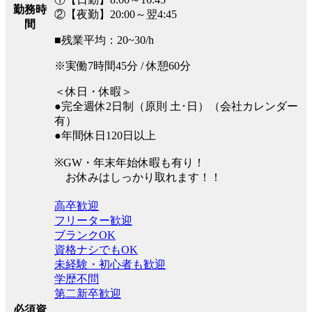
勤務時
②【夜勤】20:00～翌4:45
間
■残業平均：20~30/h
※実働7時間45分 / 休憩60分
＜休日・休暇＞
●完全週休2日制（原則 土･日）（会社カレンダー
有）
●年間休日120日以上
※GW・年末年始休暇も有り！
お休みはしっかり取れます！！
高卒歓迎
フリーター歓迎
ブランクOK
資格ナシでもOK
未経験・初心者も歓迎
学歴不問
第二新卒歓迎
必須資