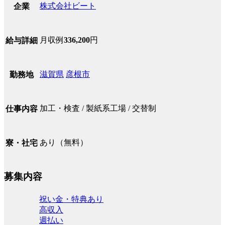
株式会社ビート
企業
月収例
336,200
円
給与詳細
滋賀県
彦根市
勤務地
加工・検査 / 製紙系工場 / 交替制
仕事内容
あり（無料）
寮・社宅
募集内容
祝い金・特典あり
高収入
週払い