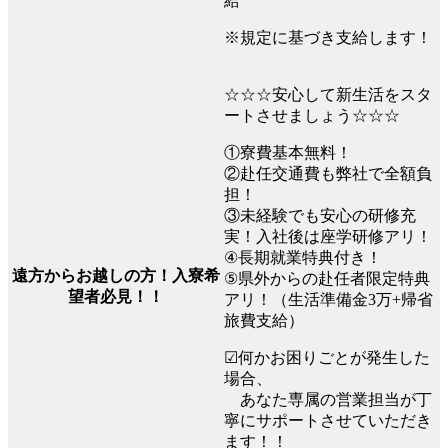
給
※規定に基づき支給します！
☆☆☆安心して新生活をスタ
ートさせましょう☆☆☆
①寮費基本無料！
②赴任交通費も弊社で全額負
担！
③未経験でも安心の研修充
実！入社後は座学研修アリ！
④長期就業特典付き！
遠方からお越しの方！入寮希
⑤県外からの赴任者限定特典
望者必見！！
アリ！（生活準備金3万+帰省
旅費支給）
☑何かお困りごとが発生した
場合、
あなた専属の営業担当が丁
寧にサポートさせていただき
ます！！