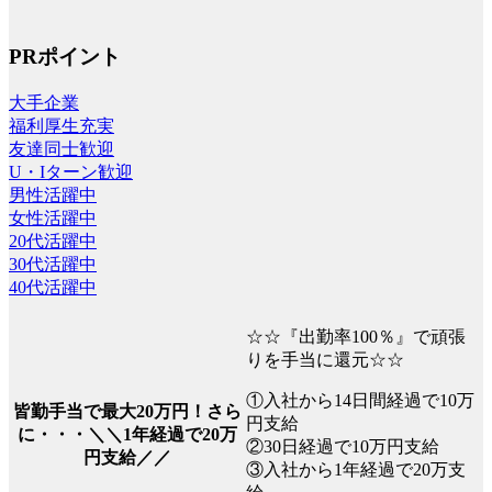
PRポイント
大手企業
福利厚生充実
友達同士歓迎
U・Iターン歓迎
男性活躍中
女性活躍中
20代活躍中
30代活躍中
40代活躍中
☆☆『出勤率100％』で頑張
りを手当に還元☆☆
①入社から14日間経過で10万
皆勤手当で最大20万円！さら
円支給
に・・・＼＼1年経過で20万
②30日経過で10万円支給
円支給／／
③入社から1年経過で20万支