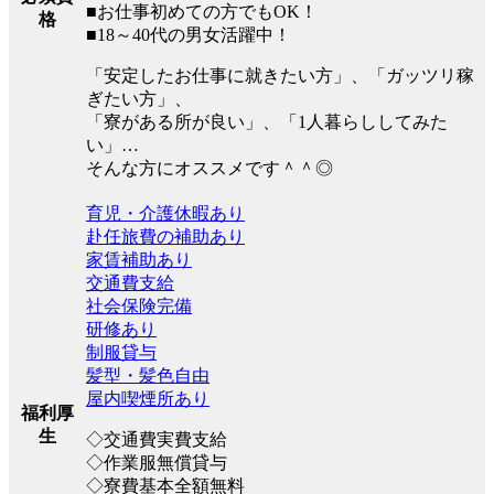
■お仕事初めての方でもOK！
格
■18～40代の男女活躍中！
「安定したお仕事に就きたい方」、「ガッツリ稼
ぎたい方」、
「寮がある所が良い」、「1人暮らししてみた
い」…
そんな方にオススメです＾＾◎
育児・介護休暇あり
赴任旅費の補助あり
家賃補助あり
交通費支給
社会保険完備
研修あり
制服貸与
髪型・髪色自由
屋内喫煙所あり
福利厚
生
◇交通費実費支給
◇作業服無償貸与
◇寮費基本全額無料