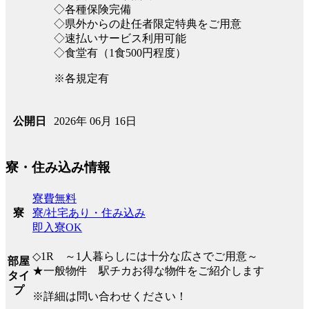
◇各種保険完備
◇県外からの赴任者限定特典をご用意
◇速払いサービス利用可能
◇食堂有（1食500円程度）
※各規定有
2026年 06月 16日
公開日
寮・住み込み情報
寮費無料
寮/社宅あり・住み込み
寮
即入寮OK
◇1R ～1人暮らしには十分な広さでご用意～
部屋
★一般物件 駅チカお得な物件をご紹介します
タイ
プ
※詳細は問い合わせください！