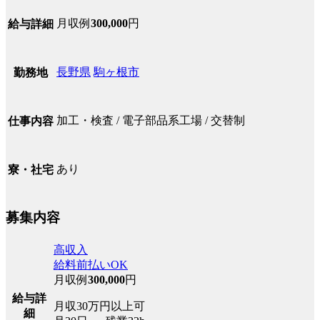
月収例
300,000
円
給与詳細
長野県
駒ヶ根市
勤務地
加工・検査 / 電子部品系工場 / 交替制
仕事内容
あり
寮・社宅
募集内容
高収入
給料前払いOK
月収例
300,000
円
給与詳
月収30万円以上可
細