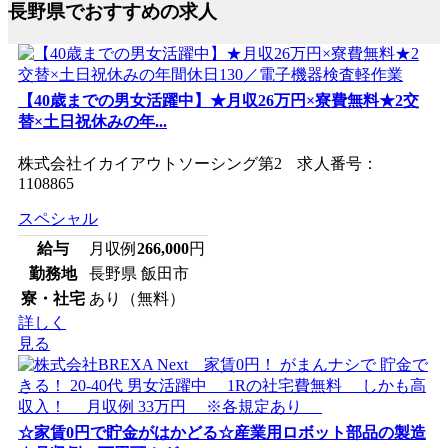
長野県でおすすめの求人
【40歳までの男女活躍中】★月収26万円×寮費無料★2交
替×土日祝休みの年...
株式会社イカイアウトソーシング第2 求人番号：
1108865
スペシャル
給与
月収例
266,000
円
勤務地
長野県 飯田市
寮・社宅
あり（無料）
詳しく
見る
☆家賃0円で貯金がはかどる☆産業用ロボット部品の製造