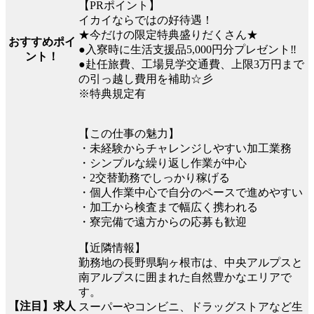
【PRポイント】
イカイならではの好待遇！
★今だけの限定特典盛りだくさん★
おすすめポイ
●入寮時に生活支援品5,000円分プレゼント‼
ント！
●赴任旅費、工場見学交通費、上限3万円まで
の引っ越し費用を補助☆彡
※特典規定有
【この仕事の魅力】
・未経験からチャレンジしやすい加工業務
・シンプルな繰り返し作業が中心
・2交替勤務でしっかり稼げる
・個人作業中心で自分のペースで進めやすい
・加工から検査まで幅広く携われる
・寮完備で遠方からの応募も歓迎
【近隣情報】
勤務地の長野県駒ヶ根市は、中央アルプスと
南アルプスに囲まれた自然豊かなエリアで
す。
【注目】求人
スーパーやコンビニ、ドラッグストアなど生