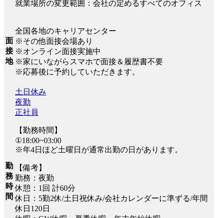
就業場所の変更範囲：会社の定めるすべてのオフィス
全国各地のキャリアセンター
面
※その他面接会場あり
接
※オンライン面接実施中
地
※家にいながらスマホで面接＆履歴書不要
※応募後に予約していただきます。
土日休み
夜勤
正社員
【勤務時間】
①18:00~03:00
※年4日ほど土曜日が通常出勤の日があります。
勤
【備考】
務
勤務：夜勤
時
休憩：1回 計60分
間
休日：5勤2休/土日祝休み/会社カレンダーに準ずる/年間
休日120日