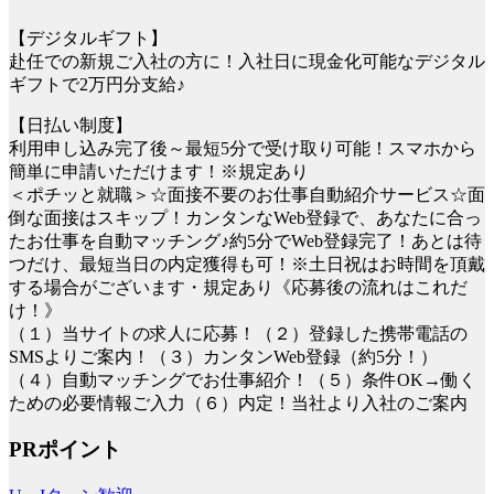
【デジタルギフト】
赴任での新規ご入社の方に！入社日に現金化可能なデジタル
ギフトで2万円分支給♪
【日払い制度】
利用申し込み完了後～最短5分で受け取り可能！スマホから
簡単に申請いただけます！※規定あり
＜ポチッと就職＞☆面接不要のお仕事自動紹介サービス☆面
倒な面接はスキップ！カンタンなWeb登録で、あなたに合っ
たお仕事を自動マッチング♪約5分でWeb登録完了！あとは待
つだけ、最短当日の内定獲得も可！※土日祝はお時間を頂戴
する場合がございます・規定あり《応募後の流れはこれだ
け！》
（１）当サイトの求人に応募！（２）登録した携帯電話の
SMSよりご案内！（３）カンタンWeb登録（約5分！）
（４）自動マッチングでお仕事紹介！（５）条件OK→働く
ための必要情報ご入力（６）内定！当社より入社のご案内
PRポイント