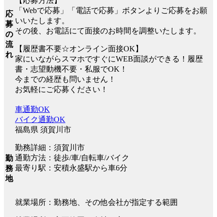
【応募方法】
「Webで応募」「電話で応募」ボタンよりご応募をお願
応
いいたします。
募
その後、お電話にて面接のお時間を調整いたします。
の
流
【履歴書不要☆オンライン面接OK】
れ
家にいながらスマホですぐにWEB面談ができる！履歴
書・志望動機不要・私服でOK！
今までの経歴も問いません！
お気軽にご応募ください！
車通勤OK
バイク通勤OK
福島県 須賀川市
勤務詳細：須賀川市
通勤方法：徒歩/車/自転車/バイク
勤
最寄り駅：安積永盛駅から車6分
務
地
就業場所：勤務地、その他会社が指定する範囲