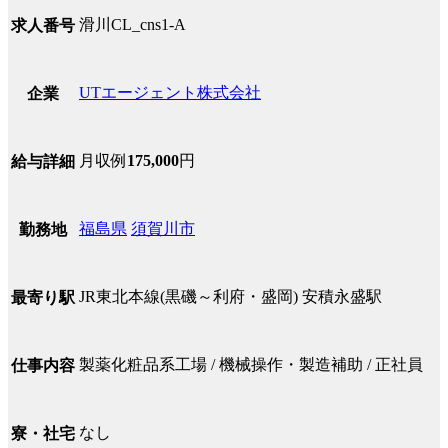
滑川CL_cns1-A
求人番号
UTエージェント株式会社
企業
月収例
175,000
円
給与詳細
福島県
須賀川市
勤務地
JR東北本線(黒磯～利府・盛岡) 安積永盛駅
最寄り駅
製薬化粧品系工場 / 機械操作・製造補助 / 正社員
仕事内容
なし
寮・社宅