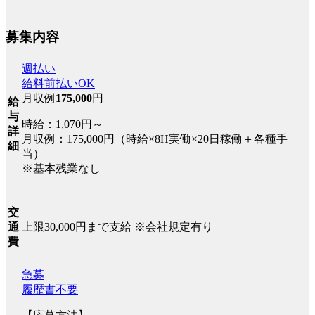
募集内容
週払い
給料前払いOK
月収例
175,000
円
給
与
時給：1,070円～
詳
月収例：175,000円（時給×8H実働×20日稼働＋各種手
細
当）
※基本残業なし
交
上限30,000円まで支給 ※会社規定有り
通
費
急募
履歴書不要