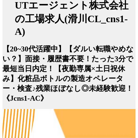
UTエージェント株式会社
の工場求人(滑川CL_cns1-
A)
【20~30代活躍中】【ダルい転職やめな
い？】面接・履歴書不要！たった3分で
最短当日内定！【夜勤専属×土日祝休
み】化粧品ボトルの製造オペレータ
ー・検査♪残業ほぼなし◎未経験歓迎！
《Jcns1-AC》