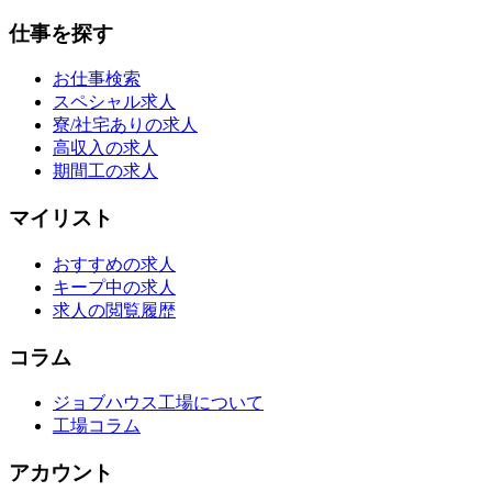
仕事を探す
お仕事検索
スペシャル求人
寮/社宅ありの求人
高収入の求人
期間工の求人
マイリスト
おすすめの求人
キープ中の求人
求人の閲覧履歴
コラム
ジョブハウス工場について
工場コラム
アカウント