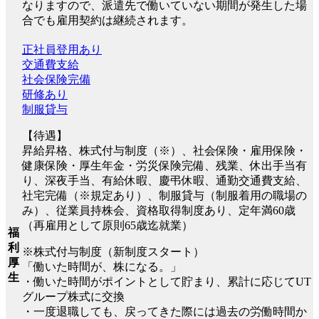
なりますので、派遣先で働いていない期間が発生した場
合でも雇用契約は継続されます。
正社員登用あり
交通費支給
社会保険完備
研修あり
制服貸与
【待遇】
昇給昇格、株式付与制度（※）、社会保険・雇用保険・
健康保険・厚生年金・労災保険完備、残業、休出手当有
り、深夜手当、有給休暇、慶弔休暇、通勤交通費支給、
社宅完備（※規定あり）、制服貸与（制服着用の職場の
み）、従業員持株会、資格取得制度あり、定年満60歳
（再雇用として原則65歳迄就業）
福
利
※株式付与制度（新制度スタート）
厚
「働いた時間が、株になる。」
生
・働いた時間がポイントとして貯まり、累計に応じてUT
グループ株式に交換
・一度退職しても、戻ってきた際には過去の労働時間か