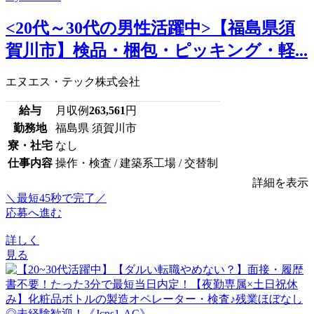
<20代～30代の男性活躍中>【福島県須
賀川市】検品・梱包・ピッキング・軽...
エヌエス・テック株式会社
給与
月収例
263,561
円
勤務地
福島県 須賀川市
寮・社宅
なし
仕事内容
操作・検査 / 建築系工場 / 交替制
詳細を表示
＼最短45秒で完了／
応募へ進む
詳しく
見る