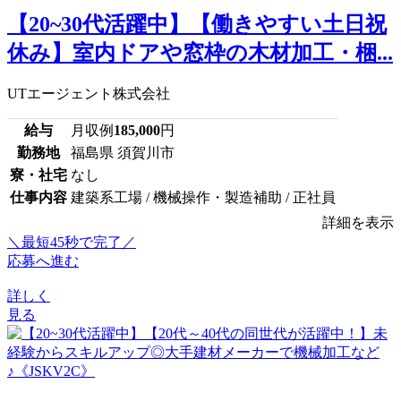
【20~30代活躍中】【働きやすい土日祝
休み】室内ドアや窓枠の木材加工・梱...
UTエージェント株式会社
給与
月収例
185,000
円
勤務地
福島県 須賀川市
寮・社宅
なし
仕事内容
建築系工場 / 機械操作・製造補助 / 正社員
詳細を表示
＼最短45秒で完了／
応募へ進む
詳しく
見る