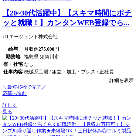
【20~30代活躍中】【スキマ時間にポチ
ッと就職！】カンタンWEB登録でら...
UTエージェント株式会社
給与
月収例
275,000
円
勤務地
福島県 須賀川市
寮・社宅
なし
仕事内容
機械系工場 / 組立・加工・プレス / 正社員
詳細を表示
＼最短45秒で完了／
応募へ進む
詳しく
見る