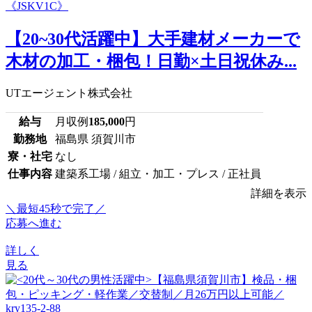
【20~30代活躍中】大手建材メーカーで
木材の加工・梱包！日勤×土日祝休み...
UTエージェント株式会社
給与
月収例
185,000
円
勤務地
福島県 須賀川市
寮・社宅
なし
仕事内容
建築系工場 / 組立・加工・プレス / 正社員
詳細を表示
＼最短45秒で完了／
応募へ進む
詳しく
見る