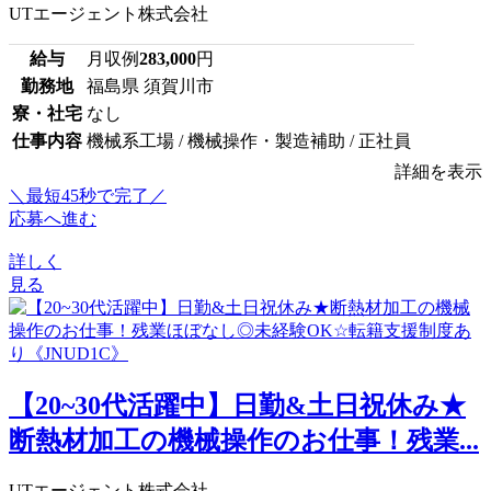
UTエージェント株式会社
給与
月収例
283,000
円
勤務地
福島県 須賀川市
寮・社宅
なし
仕事内容
機械系工場 / 機械操作・製造補助 / 正社員
詳細を表示
＼最短45秒で完了／
応募へ進む
詳しく
見る
【20~30代活躍中】日勤&土日祝休み★
断熱材加工の機械操作のお仕事！残業...
UTエージェント株式会社