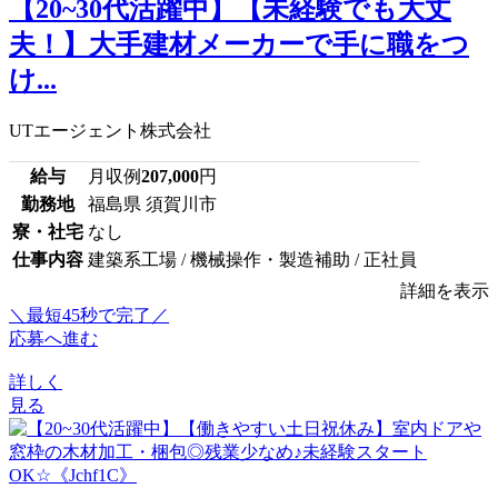
【20~30代活躍中】【未経験でも大丈
夫！】大手建材メーカーで手に職をつ
け...
UTエージェント株式会社
給与
月収例
207,000
円
勤務地
福島県 須賀川市
寮・社宅
なし
仕事内容
建築系工場 / 機械操作・製造補助 / 正社員
詳細を表示
＼最短45秒で完了／
応募へ進む
詳しく
見る