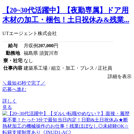
【20~30代活躍中】【夜勤専属】ドア用
木材の加工・梱包！土日祝休み&残業...
UTエージェント株式会社
給与
月収例
207,000
円
勤務地
福島県 須賀川市
寮・社宅
なし
仕事内容
建築系工場 / 組立・加工・プレス / 正社員
詳細を表示
＼最短45秒で完了／
応募へ進む
詳しく
見る