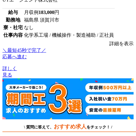
給与
月収例
183,000
円
勤務地
福島県 須賀川市
寮・社宅
なし
仕事内容
化学系工場 / 機械操作・製造補助 / 正社員
詳細を表示
＼最短45秒で完了／
応募へ進む
詳しく
見る
おすすめ求人
\ 質問に答えて、
をチェック！ /