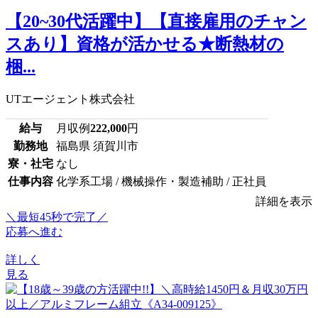
【20~30代活躍中】【直接雇用のチャン
スあり】資格が活かせる★断熱材の
梱...
UTエージェント株式会社
給与
月収例
222,000
円
勤務地
福島県 須賀川市
寮・社宅
なし
仕事内容
化学系工場 / 機械操作・製造補助 / 正社員
詳細を表示
＼最短45秒で完了／
応募へ進む
詳しく
見る