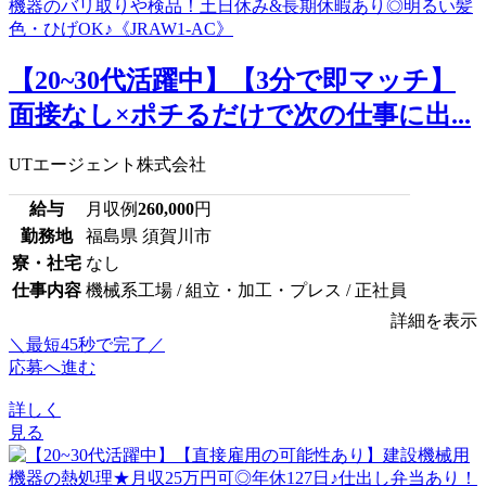
【20~30代活躍中】【3分で即マッチ】
面接なし×ポチるだけで次の仕事に出...
UTエージェント株式会社
給与
月収例
260,000
円
勤務地
福島県 須賀川市
寮・社宅
なし
仕事内容
機械系工場 / 組立・加工・プレス / 正社員
詳細を表示
＼最短45秒で完了／
応募へ進む
詳しく
見る