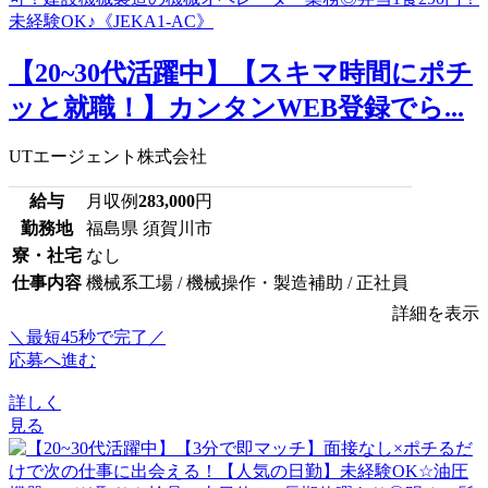
【20~30代活躍中】【スキマ時間にポチ
ッと就職！】カンタンWEB登録でら...
UTエージェント株式会社
給与
月収例
283,000
円
勤務地
福島県 須賀川市
寮・社宅
なし
仕事内容
機械系工場 / 機械操作・製造補助 / 正社員
詳細を表示
＼最短45秒で完了／
応募へ進む
詳しく
見る