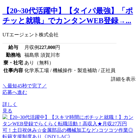
【20~30代活躍中】【タイパ最強】「ポ
チッと就職」でカンタンWEB登録→...
UTエージェント株式会社
給与
月収例
227,000
円
勤務地
福島県 須賀川市
寮・社宅
あり（無料）
仕事内容
化学系工場 / 機械操作・製造補助 / 正社員
詳細を表示
＼最短45秒で完了／
応募へ進む
詳しく
見る