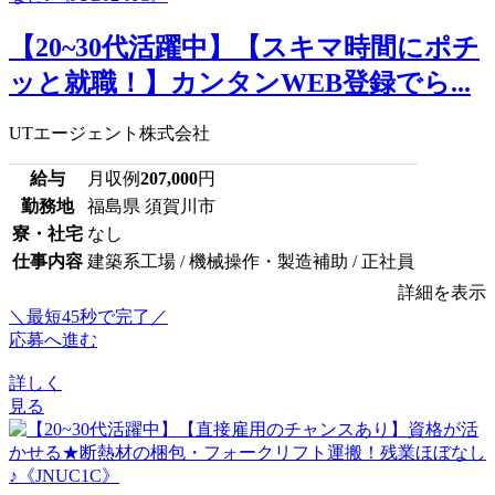
【20~30代活躍中】【スキマ時間にポチ
ッと就職！】カンタンWEB登録でら...
UTエージェント株式会社
給与
月収例
207,000
円
勤務地
福島県 須賀川市
寮・社宅
なし
仕事内容
建築系工場 / 機械操作・製造補助 / 正社員
詳細を表示
＼最短45秒で完了／
応募へ進む
詳しく
見る