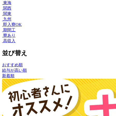
東海
関西
関東
九州
即入寮OK
期間工
寮あり
高収入
並び替え
おすすめ順
給与が高い順
新着順