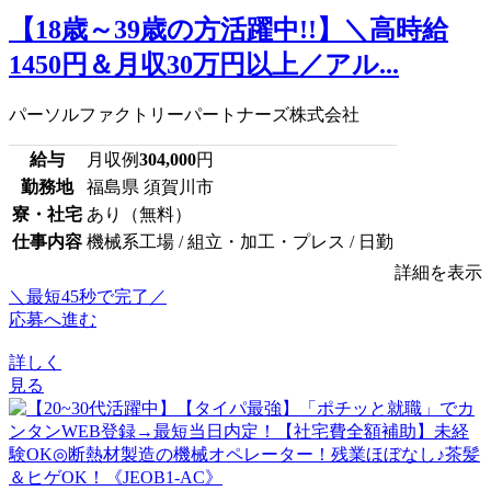
【18歳～39歳の方活躍中!!】＼高時給
1450円＆月収30万円以上／アル...
パーソルファクトリーパートナーズ株式会社
給与
月収例
304,000
円
勤務地
福島県 須賀川市
寮・社宅
あり（無料）
仕事内容
機械系工場 / 組立・加工・プレス / 日勤
詳細を表示
＼最短45秒で完了／
応募へ進む
詳しく
見る