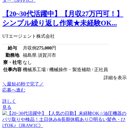
【20~30代活躍中】【月収27万円可！】
シンプル繰り返し作業★未経験OK...
UTエージェント株式会社
給与
月収例
275,000
円
勤務地
福島県 須賀川市
寮・社宅
なし
仕事内容
機械系工場 / 機械操作・製造補助 / 正社員
詳細を表示
＼最短45秒で完了／
応募へ進む
詳しく
見る