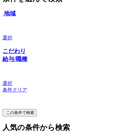
地域
選択
こだわり
給与/職種
選択
条件クリア
この条件で検索
人気の条件から検索