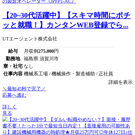
【20~30代活躍中】【スキマ時間にポチ
ッと就職！】カンタンWEB登録でら...
UTエージェント株式会社
給与
月収例
275,000
円
勤務地
福島県 須賀川市
寮・社宅
なし
仕事内容
機械系工場 / 機械操作・製造補助 / 正社員
詳細を表示
＼最短45秒で完了／
応募へ進む
詳しく
見る