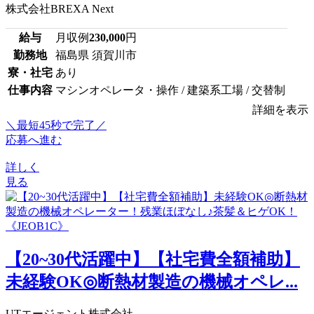
株式会社BREXA Next
給与
月収例
230,000
円
勤務地
福島県 須賀川市
寮・社宅
あり
仕事内容
マシンオペレータ・操作 / 建築系工場 / 交替制
詳細を表示
＼最短45秒で完了／
応募へ進む
詳しく
見る
【20~30代活躍中】【社宅費全額補助】
未経験OK◎断熱材製造の機械オペレ...
UTエージェント株式会社