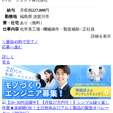
給与
月収例
227,000
円
勤務地
福島県 須賀川市
寮・社宅
あり（無料）
仕事内容
化学系工場 / 機械操作・製造補助 / 正社員
詳細を表示
＼最短45秒で完了／
応募へ進む
詳しく
見る