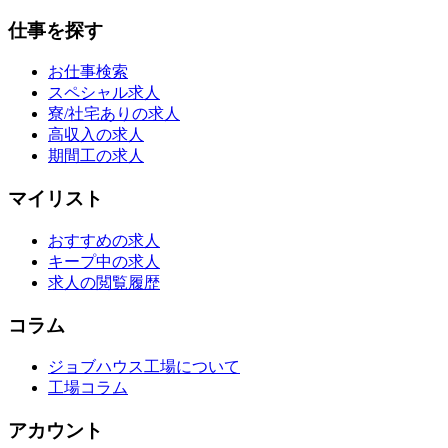
仕事を探す
お仕事検索
スペシャル求人
寮/社宅ありの求人
高収入の求人
期間工の求人
マイリスト
おすすめの求人
キープ中の求人
求人の閲覧履歴
コラム
ジョブハウス工場について
工場コラム
アカウント