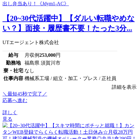
【20~30代活躍中】【ダルい転職やめな
い？】面接・履歴書不要！たった3分...
UTエージェント株式会社
給与
月収例
253,000
円
勤務地
福島県 須賀川市
寮・社宅
なし
仕事内容
機械系工場 / 組立・加工・プレス / 正社員
詳細を表示
＼最短45秒で完了／
応募へ進む
詳しく
見る