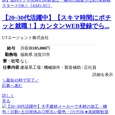
【20~30代活躍中】【スキマ時間にポチ
ッと就職！】カンタンWEB登録でら...
UTエージェント株式会社
給与
月収例
185,000
円
勤務地
福島県 須賀川市
寮・社宅
なし
仕事内容
建築系工場 / 機械操作・製造補助 / 正社員
詳細を表示
＼最短45秒で完了／
応募へ進む
詳しく
見る