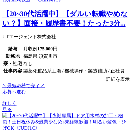
【20~30代活躍中】【ダルい転職やめな
い？】面接・履歴書不要！たった3分...
UTエージェント株式会社
給与
月収例
175,000
円
勤務地
福島県 須賀川市
寮・社宅
なし
仕事内容
製薬化粧品系工場 / 機械操作・製造補助 / 正社員
詳細を表示
＼最短45秒で完了／
応募へ進む
詳しく
見る