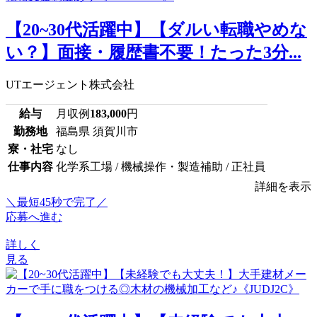
【20~30代活躍中】【ダルい転職やめな
い？】面接・履歴書不要！たった3分...
UTエージェント株式会社
給与
月収例
183,000
円
勤務地
福島県 須賀川市
寮・社宅
なし
仕事内容
化学系工場 / 機械操作・製造補助 / 正社員
詳細を表示
＼最短45秒で完了／
応募へ進む
詳しく
見る