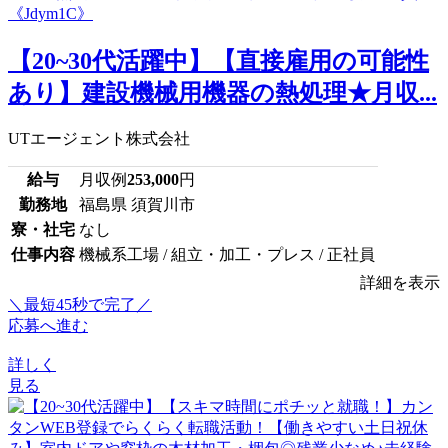
【20~30代活躍中】【直接雇用の可能性
あり】建設機械用機器の熱処理★月収...
UTエージェント株式会社
給与
月収例
253,000
円
勤務地
福島県 須賀川市
寮・社宅
なし
仕事内容
機械系工場 / 組立・加工・プレス / 正社員
詳細を表示
＼最短45秒で完了／
応募へ進む
詳しく
見る