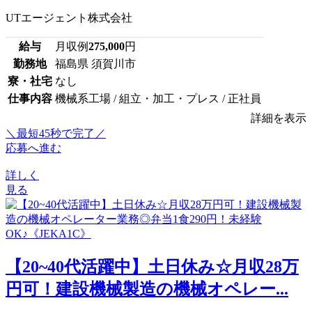
UTエージェント株式会社
給与
月収例
275,000
円
勤務地
福島県 須賀川市
寮・社宅
なし
仕事内容
機械系工場 / 組立・加工・プレス / 正社員
詳細を表示
＼最短45秒で完了／
応募へ進む
詳しく
見る
【20~40代活躍中】土日休み☆月収28万
円可！建設機械製造の機械オペレー...