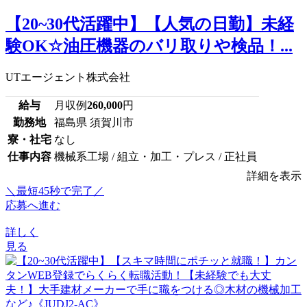
【20~30代活躍中】【人気の日勤】未経
験OK☆油圧機器のバリ取りや検品！...
UTエージェント株式会社
給与
月収例
260,000
円
勤務地
福島県 須賀川市
寮・社宅
なし
仕事内容
機械系工場 / 組立・加工・プレス / 正社員
詳細を表示
＼最短45秒で完了／
応募へ進む
詳しく
見る