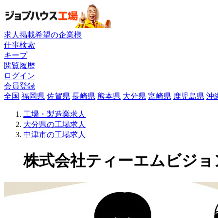
求人掲載希望の企業様
仕事検索
キープ
閲覧履歴
ログイン
会員登録
全国
福岡県
佐賀県
長崎県
熊本県
大分県
宮崎県
鹿児島県
沖
工場・製造業求人
大分県の工場求人
中津市の工場求人
株式会社ティーエムビジョンの工