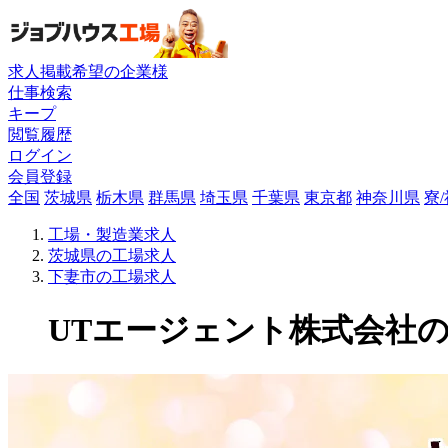
求人掲載希望の企業様
仕事検索
キープ
閲覧履歴
ログイン
会員登録
全国
茨城県
栃木県
群馬県
埼玉県
千葉県
東京都
神奈川県
寮
工場・製造業求人
茨城県の工場求人
下妻市の工場求人
UTエージェント株式会社の工場