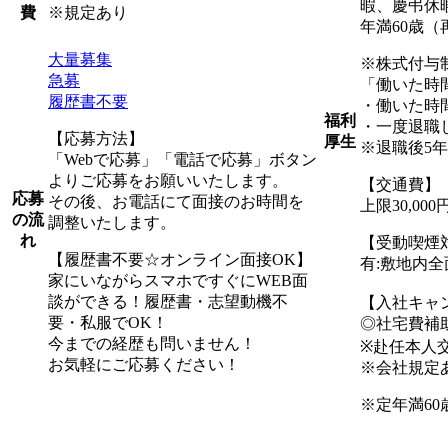
暇、慶弔休
※規定あり
費
年満60歳（
大量募集
※株式付与
急募
「働いた時
履歴書不要
・働いた時
福利
・一度退職
【応募方法】
厚生
※退職後5
「Webで応募」「電話で応募」ボタン
よりご応募をお願いいたします。
【交通費】
応募
その後、お電話にて面接のお時間を
上限30,0
の流
調整いたします。
れ
【受動喫煙
【履歴書不要☆オンライン面接OK】
有:敷地内
家にいながらスマホですぐにWEB面
談ができる！履歴書・志望動機不
【入社キャ
要・私服でOK！
◎社宅費補助
今までの経歴も問いません！
※赴任本人
お気軽にご応募ください！
※会社規定
※定年満60