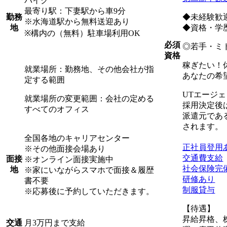
バイク
最寄り駅：下妻駅から車9分
◆未経験歓
勤務
※水海道駅から無料送迎あり
◆資格・学
地
※構内の（無料）駐車場利用OK
必須
◎若手・ミ
資格
稼ぎたい！
就業場所：勤務地、その他会社が指
あなたの希
定する範囲
UTエージ
就業場所の変更範囲：会社の定める
採用決定後
すべてのオフィス
派遣元であ
されます。
全国各地のキャリアセンター
正社員登用
※その他面接会場あり
交通費支給
面接
※オンライン面接実施中
社会保険完
地
※家にいながらスマホで面接＆履歴
研修あり
書不要
制服貸与
※応募後に予約していただきます。
【待遇】
昇給昇格、
月3万円まで支給
交通