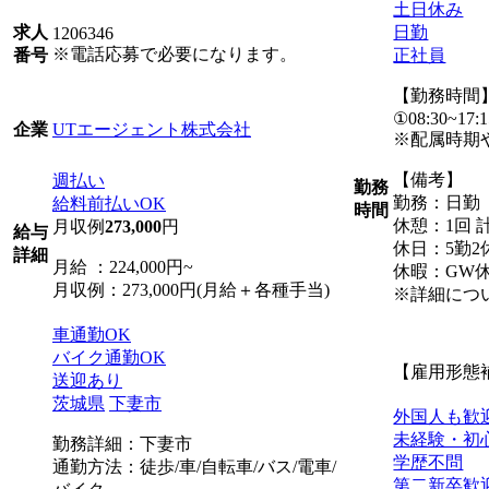
土日休み
日勤
求人
1206346
※電話応募で必要になります。
正社員
番号
【勤務時間
①08:30~17:1
UTエージェント株式会社
企業
※配属時期
【備考】
週払い
勤務
勤務：日勤
給料前払いOK
時間
休憩：1回 計
月収例
273,000
円
給与
休日：5勤2
詳細
月給 ：224,000円~
休暇：GW
月収例：273,000円(月給＋各種手当)
※詳細につ
車通勤OK
バイク通勤OK
【雇用形態
送迎あり
茨城県
下妻市
外国人も歓
未経験・初
勤務詳細：下妻市
学歴不問
通勤方法：徒歩/車/自転車/バス/電車/
第二新卒歓