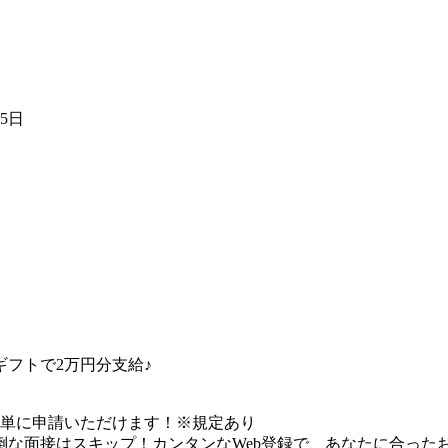
15日
フトで2万円分支給♪
簡単に申請いただけます！※規定あり
な面接はスキップ！カンタンなWeb登録で、あなたに合ったお