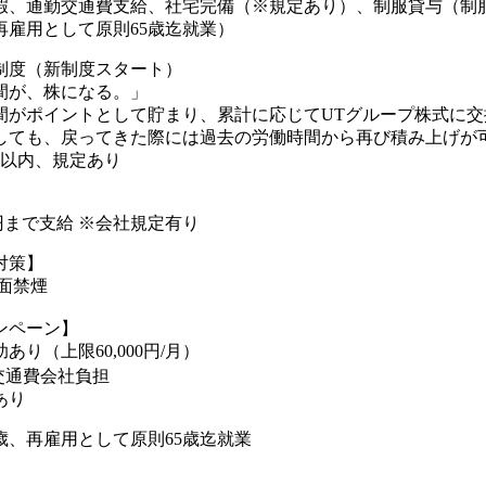
暇、通勤交通費支給、社宅完備（※規定あり）、制服貸与（制
再雇用として原則65歳迄就業）
制度（新制度スタート）
間が、株になる。」
間がポイントとして貯まり、累計に応じてUTグループ株式に交
しても、戻ってきた際には過去の労働時間から再び積み上げが可
年以内、規定あり
00円まで支給 ※会社規定有り
対策】
全面禁煙
ンペーン】
あり（上限60,000円/月）
交通費会社負担
あり
歳、再雇用として原則65歳迄就業