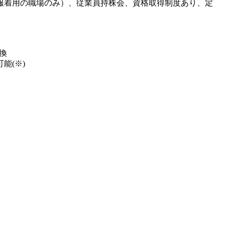
服着用の職場のみ）、従業員持株会、資格取得制度あり、定
換
能(※)