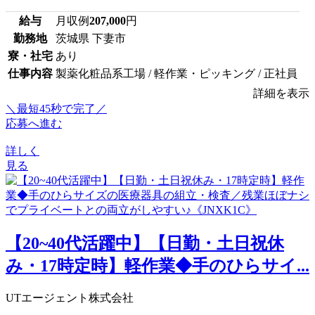
給与
月収例
207,000
円
勤務地
茨城県 下妻市
寮・社宅
あり
仕事内容
製薬化粧品系工場 / 軽作業・ピッキング / 正社員
詳細を表示
＼最短45秒で完了／
応募へ進む
詳しく
見る
【20~40代活躍中】【日勤・土日祝休
み・17時定時】軽作業◆手のひらサイ...
UTエージェント株式会社