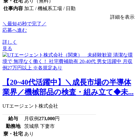
寮・社宅
あり（無料）
仕事内容
加工 / 機械系工場 / 日勤
詳細を表示
＼最短45秒で完了／
応募へ進む
詳しく
見る
【20~40代活躍中】＼成長市場の半導体
業界／機械部品の検査・組み立て◆未...
UTエージェント株式会社
給与
月収例
273,000
円
勤務地
茨城県 下妻市
寮・社宅
あり