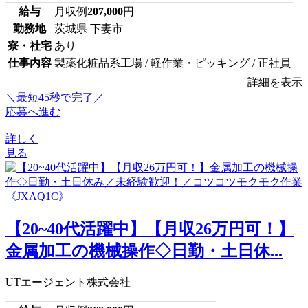
給与
月収例
207,000
円
勤務地
茨城県 下妻市
寮・社宅
あり
仕事内容
製薬化粧品系工場 / 軽作業・ピッキング / 正社員
詳細を表示
＼最短45秒で完了／
応募へ進む
詳しく
見る
【20~40代活躍中】【月収26万円可！】
金属加工の機械操作◇日勤・土日休...
UTエージェント株式会社