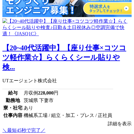
【20~40代活躍中】【座り仕事×コツコ
ツ軽作業☆】らくらくシール貼りや
検...
UTエージェント株式会社
給与
月収例
228,000
円
勤務地
茨城県 下妻市
寮・社宅
あり
仕事内容
機械系工場 / 組立・加工・プレス / 正社員
詳細を表示
＼最短45秒で完了／