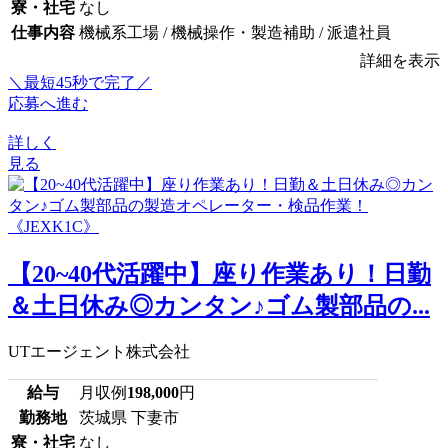
寮・社宅
なし
仕事内容
機械系工場 / 機械操作・製造補助 / 派遣社員
詳細を表示
＼最短45秒で完了／
応募へ進む
詳しく
見る
【20~40代活躍中】座り作業あり！日勤
＆土日休み◎カンタン♪ゴム製部品の...
UTエージェント株式会社
給与
月収例
198,000
円
勤務地
茨城県 下妻市
寮・社宅
なし