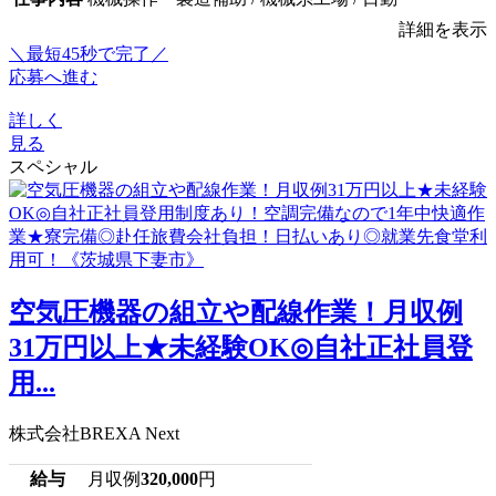
詳細を表示
＼最短45秒で完了／
応募へ進む
詳しく
見る
スペシャル
空気圧機器の組立や配線作業！月収例
31万円以上★未経験OK◎自社正社員登
用...
株式会社BREXA Next
給与
月収例
320,000
円