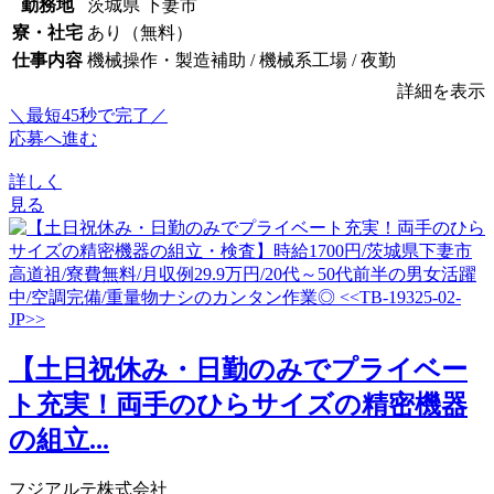
勤務地
茨城県 下妻市
寮・社宅
あり（無料）
仕事内容
機械操作・製造補助 / 機械系工場 / 夜勤
詳細を表示
＼最短45秒で完了／
応募へ進む
詳しく
見る
【土日祝休み・日勤のみでプライベー
ト充実！両手のひらサイズの精密機器
の組立...
フジアルテ株式会社