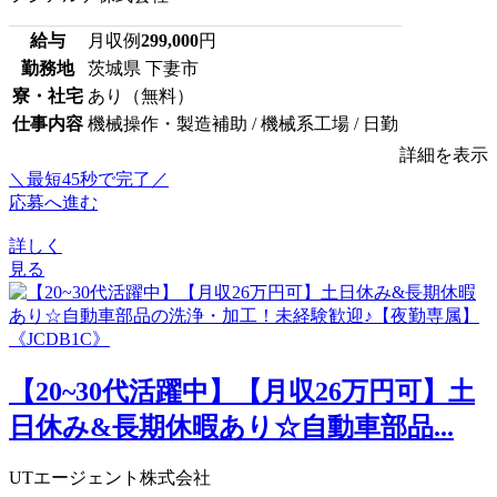
給与
月収例
299,000
円
勤務地
茨城県 下妻市
寮・社宅
あり（無料）
仕事内容
機械操作・製造補助 / 機械系工場 / 日勤
詳細を表示
＼最短45秒で完了／
応募へ進む
詳しく
見る
【20~30代活躍中】【月収26万円可】土
日休み&長期休暇あり☆自動車部品...
UTエージェント株式会社