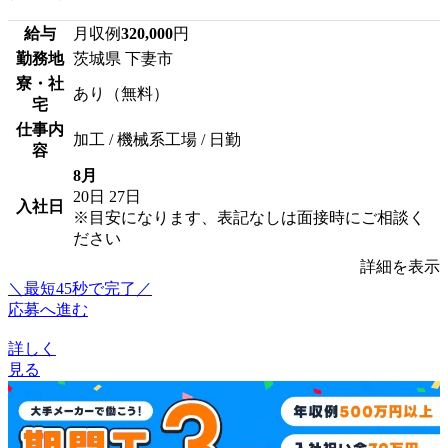
給与
月収例
320,000
円
勤務地
茨城県 下妻市
寮・社
あり（無料）
宅
仕事内
加工 / 機械系工場 / 日勤
容
8月
20日
27日
入社日
※目安になります、表記なしは面接時にご相談く
ださい
詳細を表示
＼最短45秒で完了／
応募へ進む
詳しく
見る