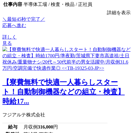
仕事内容
半導体工場 / 検査・検品 / 正社員
詳細を表示
＼最短45秒で完了／
応募へ進む
詳しく
見る
【寮費無料で快適一人暮らしスター
ト！自動制御機器などの組立・検査】
時給17...
フジアルテ株式会社
給与
月収例
316,000
円