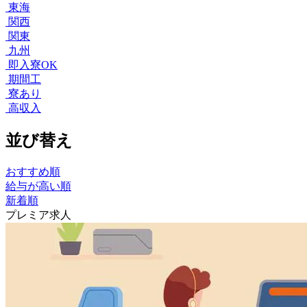
東海
関西
関東
九州
即入寮OK
期間工
寮あり
高収入
並び替え
おすすめ順
給与が高い順
新着順
プレミア求人