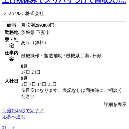
土日祝休みでメリハリつけて高収入♪/...
フジアルテ株式会社
給与
月収例
299,000
円
勤務地
茨城県 下妻市
寮・社
あり（無料）
宅
仕事内
機械操作・製造補助 / 機械系工場 / 日勤
容
8月
17日
24日
9月
入社日
1日
7日
14日
21日
※目安になります、表記なしは面接時にご相談く
ださい
詳細を表示
＼最短45秒で完了／
応募へ進む
詳しく