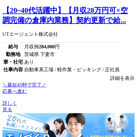
【20~40代活躍中】【月収28万円可×空
調完備の倉庫内業務】契約更新で給...
UTエージェント株式会社
給与
月収例
284,000
円
勤務地
茨城県 下妻市
寮・社宅
あり
仕事内容
自動車系工場 / 軽作業・ピッキング / 正社員
詳細を表示
＼最短45秒で完了／
応募へ進む
詳しく
見る