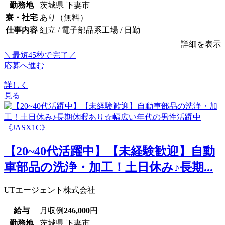
勤務地
茨城県 下妻市
寮・社宅
あり（無料）
仕事内容
組立 / 電子部品系工場 / 日勤
詳細を表示
＼最短45秒で完了／
応募へ進む
詳しく
見る
【20~40代活躍中】【未経験歓迎】自動
車部品の洗浄・加工！土日休み♪長期...
UTエージェント株式会社
給与
月収例
246,000
円
勤務地
茨城県 下妻市