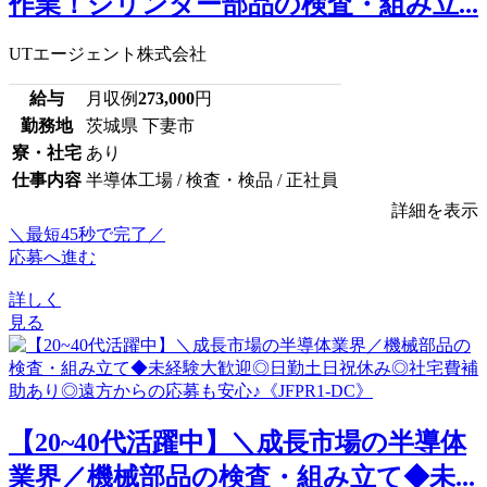
作業！シリンダー部品の検査・組み立...
UTエージェント株式会社
給与
月収例
273,000
円
勤務地
茨城県 下妻市
寮・社宅
あり
仕事内容
半導体工場 / 検査・検品 / 正社員
詳細を表示
＼最短45秒で完了／
応募へ進む
詳しく
見る
【20~40代活躍中】＼成長市場の半導体
業界／機械部品の検査・組み立て◆未...