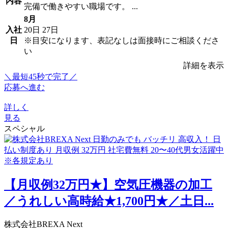
内容
完備で働きやすい職場です。 ...
8月
入社
20日
27日
日
※目安になります、表記なしは面接時にご相談くださ
い
詳細を表示
＼最短45秒で完了／
応募へ進む
詳しく
見る
スペシャル
【月収例32万円★】空気圧機器の加工
／うれしい高時給★1,700円★／土日...
株式会社BREXA Next