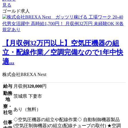
見る
ゴールド求人
【月収例32万円以上】空気圧機器の組
立・配線作業／空調完備なので1年中快
適...
株式会社BREXA Next
給与
月収例
320,000
円
勤務
茨城県 下妻市
地
寮・
あり（無料）
社宅
◇空気圧機器の組立や配線作業◇ 自動制御機器製品
仕事
(空気圧制御機器)の組立(配線チューブの取付) ★空調