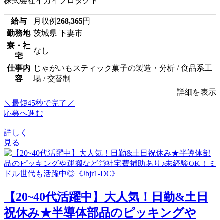
株式会社イカイプロダクト
給与
月収例
268,365
円
勤務地
茨城県 下妻市
寮・社
なし
宅
仕事内
じゃがいもスティック菓子の製造・分析 / 食品系工
容
場 / 交替制
詳細を表示
＼最短45秒で完了／
応募へ進む
詳しく
見る
【20~40代活躍中】大人気！日勤&土日
祝休み★半導体部品のピッキングや