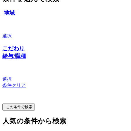
地域
選択
こだわり
給与/職種
選択
条件クリア
この条件で検索
人気の条件から検索