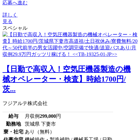
応募へ進む
詳しく
見る
スペシャル
【日勤で高収入！空気圧機器製造の機
械オペレーター・検査】時給1700円/
茨...
フジアルテ株式会社
給与
月収例
299,000
円
勤務地
茨城県 下妻市
寮・社宅
あり（無料）
仕事内容
機械操作・製造補助 / 機械系工場 / 日勤