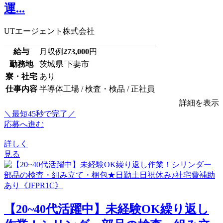
運...
UTエージェント株式会社
給与
月収例
273,000
円
勤務地
茨城県 下妻市
寮・社宅
あり
仕事内容
半導体工場 / 検査・検品 / 正社員
詳細を表示
＼最短45秒で完了／
応募へ進む
詳しく
見る
【20~40代活躍中】未経験OK繰り返し