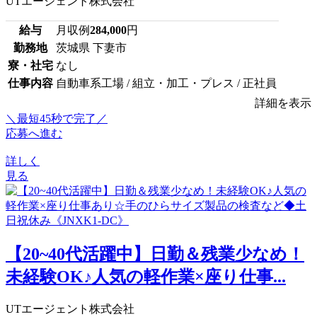
UTエージェント株式会社
給与
月収例
284,000
円
勤務地
茨城県 下妻市
寮・社宅
なし
仕事内容
自動車系工場 / 組立・加工・プレス / 正社員
詳細を表示
＼最短45秒で完了／
応募へ進む
詳しく
見る
【20~40代活躍中】日勤＆残業少なめ！
未経験OK♪人気の軽作業×座り仕事...
UTエージェント株式会社