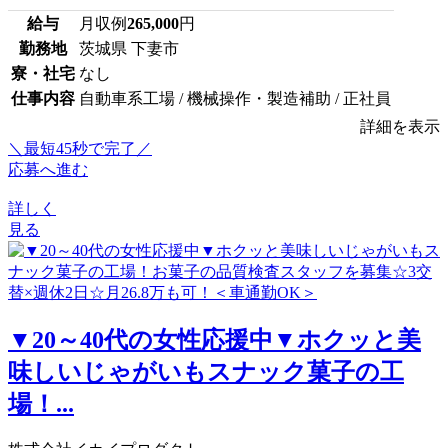
給与
月収例
265,000
円
勤務地
茨城県 下妻市
寮・社宅
なし
仕事内容
自動車系工場 / 機械操作・製造補助 / 正社員
詳細を表示
＼最短45秒で完了／
応募へ進む
詳しく
見る
▼20～40代の女性応援中▼ホクッと美
味しいじゃがいもスナック菓子の工
場！...