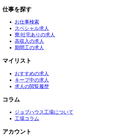
仕事を探す
お仕事検索
スペシャル求人
寮/社宅ありの求人
高収入の求人
期間工の求人
マイリスト
おすすめの求人
キープ中の求人
求人の閲覧履歴
コラム
ジョブハウス工場について
工場コラム
アカウント