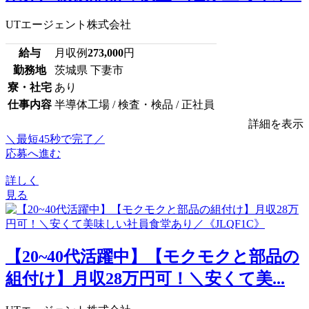
UTエージェント株式会社
給与
月収例
273,000
円
勤務地
茨城県 下妻市
寮・社宅
あり
仕事内容
半導体工場 / 検査・検品 / 正社員
詳細を表示
＼最短45秒で完了／
応募へ進む
詳しく
見る
【20~40代活躍中】【モクモクと部品の
組付け】月収28万円可！＼安くて美...