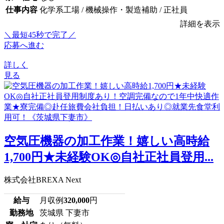
仕事内容
化学系工場 / 機械操作・製造補助 / 正社員
詳細を表示
＼最短45秒で完了／
応募へ進む
詳しく
見る
空気圧機器の加工作業！嬉しい高時給
1,700円★未経験OK◎自社正社員登用...
株式会社BREXA Next
給与
月収例
320,000
円
勤務地
茨城県 下妻市