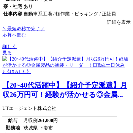
寮・社宅
あり
仕事内容
自動車系工場 / 軽作業・ピッキング / 正社員
詳細を表示
＼最短45秒で完了／
応募へ進む
詳しく
見る
【20~40代活躍中】【紹介予定派遣】月
収26万円可！経験が活かせる◎金属...
UTエージェント株式会社
給与
月収例
261,000
円
勤務地
茨城県 下妻市