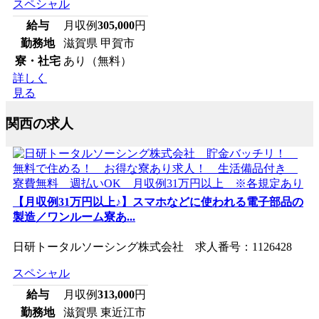
スペシャル
給与
月収例
305,000
円
勤務地
滋賀県 甲賀市
寮・社宅
あり（無料）
詳しく
見る
関西の求人
【月収例31万円以上♪】スマホなどに使われる電子部品の
製造／ワンルーム寮あ...
日研トータルソーシング株式会社 求人番号：1126428
スペシャル
給与
月収例
313,000
円
勤務地
滋賀県 東近江市