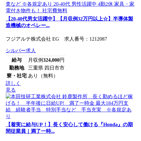
【20-40代男女活躍中】【月収例32万円以上☆】半導体製
造機械のオペレー...
フジアルテ株式会社 EG 求人番号：1212087
シルバー求人
給与
月収例
324,000
円
勤務地
三重県 四日市市
寮・社宅
あり（無料）
詳しく
見る
【着実に給与UP！】長く安心して働ける『Honda』の期
間従業員｜満了一時...