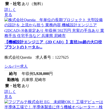
寮・社宅
あり（無料）
詳しく
見る
【機械設計エンジニア（2D CAD）】直径2m超の大口径
プラントのトータル...
株式会社Questia 求人番号：1227625
シルバー求人
給与
年収例
5,920,000
円
勤務地
兵庫県 尼崎市
寮・社宅
あり
詳しく
見る