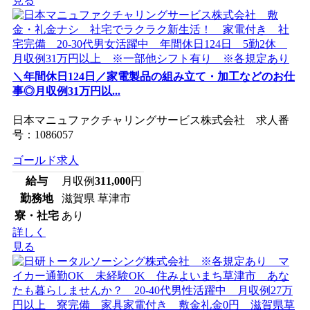
見る
＼年間休日124日／家電製品の組み立て・加工などのお仕
事◎月収例31万円以...
日本マニュファクチャリングサービス株式会社 求人番
号：1086057
ゴールド求人
給与
月収例
311,000
円
勤務地
滋賀県 草津市
寮・社宅
あり
詳しく
見る