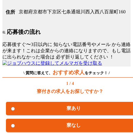
京都府京都市下京区七条通堀川西入西八百屋町160
住所
応募後の流れ
応募後すぐ〜3日以内に
知らない電話番号やメール
から連絡
が来ます！これは企業からの連絡になりますので、もし電話
に出られなかった場合は
必ず折り返してください
！
おすすめ求人
\ 質問に答えて、
をチェック！ /
1 / 4
寮付きの求人をお探しですか？
寮あり
寮なし