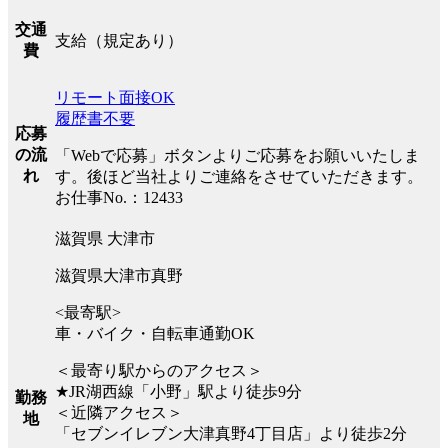
交通
支給（規定あり）
費
リモート面接OK
履歴書不要
応募
の流
「Webで応募」ボタンよりご応募をお願いいたしま
れ
す。後ほど当社よりご連絡をさせていただきます。
お仕事No.：12433
滋賀県 大津市
滋賀県大津市真野
<最寄駅>
車・バイク・自転車通勤OK
＜最寄り駅からのアクセス＞
★JR湖西線「小野」駅より徒歩9分
勤務
＜近隣アクセス＞
地
「セブンイレブン大津真野4丁目店」より徒歩2分