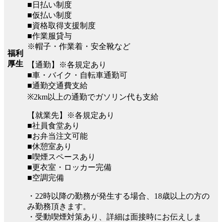
■日払い制度
■仮払い制度
■資格取得支援制度
■作業服貸与
※帽子・作業着・安全靴など
福利
厚生
【通勤】※各規定あり
■車・バイク・自転車通勤可
■通勤交通費支給
※2km以上の通勤でガソリン代も支給
【就業先】※各規定あり
■社員食堂あり
■お弁当注文可能
■休憩室あり
■喫煙スペースあり
■更衣室・ロッカー完備
■空調完備
・22時以降の勤務が発生する場合、18歳以上の方の
み勤務頂きます。
・受動喫煙対策あり、詳細は面接時にお伝えしま