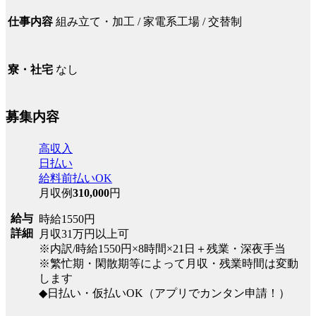
組み立て・加工 / 家電系工場 / 交替制
仕事内容
なし
寮・社宅
募集内容
高収入
日払い
給料前払いOK
月収例
310,000
円
給与
時給1550円
詳細
月収31万円以上可
※内訳/時給1550円×8時間×21日＋残業・深夜手当
※繁忙期・閑散期等によって月収・残業時間は変動
します
◆日払い・仮払いOK（アプリでカンタン申請！）