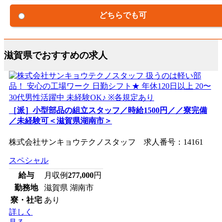
どちらでも可
滋賀県でおすすめの求人
［派］小型部品の組立スタッフ／時給1500円／／寮完備
／未経験可＜滋賀県湖南市＞
株式会社サンキョウテクノスタッフ 求人番号：14161
スペシャル
給与
月収例
277,000
円
勤務地
滋賀県 湖南市
寮・社宅
あり
詳しく