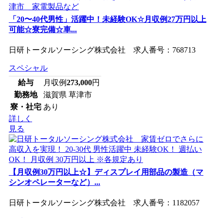
「20〜40代男性」活躍中！未経験OK☆月収例27万円以上
可能☆寮完備☆車...
日研トータルソーシング株式会社 求人番号：768713
スペシャル
給与
月収例
273,000
円
勤務地
滋賀県 草津市
寮・社宅
あり
詳しく
見る
【月収例30万円以上☆】ディスプレイ用部品の製造（マ
シンオペレーターなど）...
日研トータルソーシング株式会社 求人番号：1182057