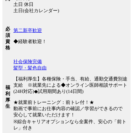
土日 休日
土日(会社カレンダー)
必
第二新卒歓迎
須
◆経験者歓迎！
資
格
社会保険完備
髪型・髪色自由
【福利厚生】各種保険・手当、有給、通勤交通費別途
支給 ※就業先による◆オンライン医師相談サポート
福
(24H対応)◆試用期間あり(14日間)
利
厚
★就業前トレーニング：前トレ付！★
生
動画で事前にお仕事内容の確認／学習ができるので
安心して就業いただけます！
※綜合キャリアオプションなら全案件、安心の「前ト
レ」付き