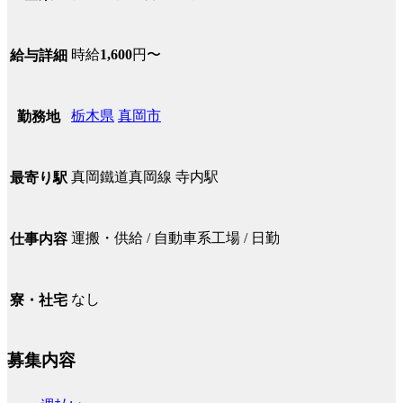
時給
1,600
円〜
給与詳細
栃木県
真岡市
勤務地
真岡鐵道真岡線 寺内駅
最寄り駅
運搬・供給 / 自動車系工場 / 日勤
仕事内容
なし
寮・社宅
募集内容