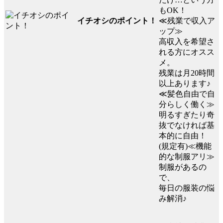
もOK！
イチオシのポイント！
≪残業で収入ア
ップ≫
高収入を希望さ
れる方にオスス
メ。
残業は月20時間
以上あります♪
≪髪色自由で自
分らしく働く≫
明るすぎたり奇
抜でなければ基
本的に自由！
(規定有)≪機能
的な制服アリ≫
制服があるの
で、
毎日の服装の悩
み解消♪