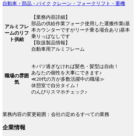
自動車・部品・バイク
クレーン・フォークリフト・重機
【業務内容詳細】
部品の供給作業フォーク使用した運搬作業(基
アルミフレ
本カウンターですがリーチ乗る場合あり)基本
ームのリフ
乗りっぱなしです
ト供給
【取扱製品情報】
自動車用アルミフレーム
キバツ過ぎなければ髪色・髪型は自由！
あなたの個性を大事にできます♪
職場の雰囲
≪20代の方が多数活躍中の職場≫
気
休憩室で自分タイム！
のんびりスマホチェック♪
業務内容の変更範囲：会社の定めるすべての業務
企業情報