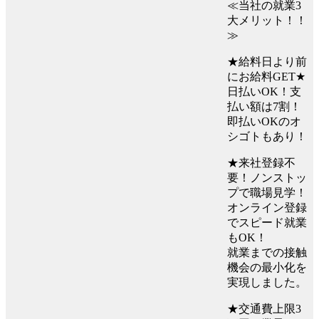
≪当社の就業3
大メリット！！
≫
★給料日より前
にお給料GET★
日払いOK！支
払い額は7割！
即払いOKのオ
シゴトもあり！
★来社登録不
要！ノンストッ
プで職場見学！
オンライン登録
でスピード就業
もOK！
就業までの接触
機会の最小化を
実現しました。
★交通費上限3