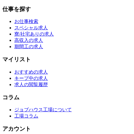
仕事を探す
お仕事検索
スペシャル求人
寮/社宅ありの求人
高収入の求人
期間工の求人
マイリスト
おすすめの求人
キープ中の求人
求人の閲覧履歴
コラム
ジョブハウス工場について
工場コラム
アカウント