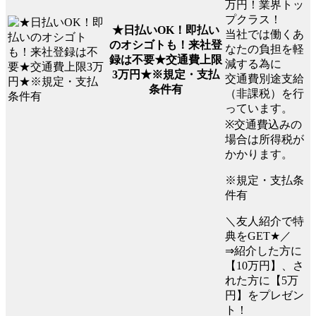
万円！業界トッ
プクラス！
★日払いOK！即払い
当社では働くあ
のオシゴトも！来社登
なたの負担を軽
録は不要★交通費上限
減する為に
3万円★※規定・支払
交通費別途支給
条件有
（非課税）を行
っています。
※交通費込みの
場合は所得税が
かかります。
※規定・支払条
件有
＼友人紹介で特
典をGET★／
⇒紹介した方に
【10万円】、さ
れた方に【5万
円】をプレゼン
ト！