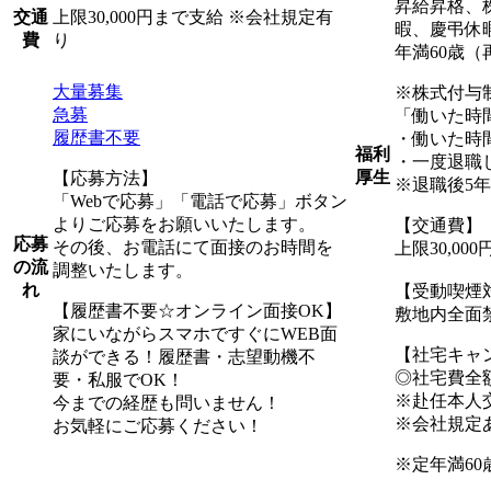
昇給昇格、
上限30,000円まで支給 ※会社規定有
交通
暇、慶弔休
り
費
年満60歳（
大量募集
※株式付与
急募
「働いた時
履歴書不要
・働いた時
福利
・一度退職
厚生
【応募方法】
※退職後5
「Webで応募」「電話で応募」ボタン
よりご応募をお願いいたします。
【交通費】
応募
その後、お電話にて面接のお時間を
上限30,0
の流
調整いたします。
れ
【受動喫煙
【履歴書不要☆オンライン面接OK】
敷地内全面
家にいながらスマホですぐにWEB面
【社宅キャ
談ができる！履歴書・志望動機不
◎社宅費全
要・私服でOK！
※赴任本人
今までの経歴も問いません！
※会社規定
お気軽にご応募ください！
※定年満60