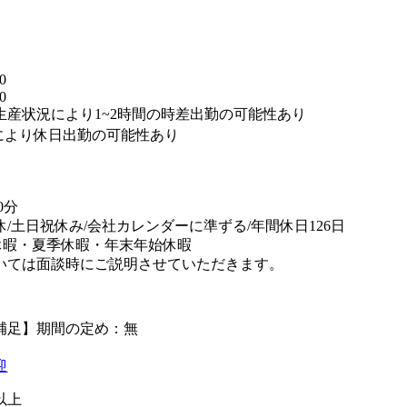
】
0
0
生産状況により1~2時間の時差出勤の可能性あり
により休日出勤の可能性あり
替
0分
休/土日祝休み/会社カレンダーに準ずる/年間休日126日
休暇・夏季休暇・年末年始休暇
いては面談時にご説明させていただきます。
補足】期間の定め：無
迎
以上