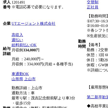
交替制
求人
1201491
※電話応募で必要になります。
正社員
番号
【勤務時間
①07:30~16:3
UTエージェント株式会社
企業
②16:00~01:0
※各シフト
高収入
※生産状況
週払い
勤務
【備考】
給料前払いOK
時間
給与
勤務：2交
月収例
334,000
円
詳細
休憩：1回 6
月給 ：240,000円～
休日：5勤2
月収例：334,000円(月給＋各種手当)
休暇：GW
※詳細につ
車通勤OK
山形県
上山市
【雇用形態
勤務詳細：上山市
通勤方法：車
第二新卒歓
最寄り駅：茂吉記念館前駅より車3分
・徒歩15分
◆高校卒業