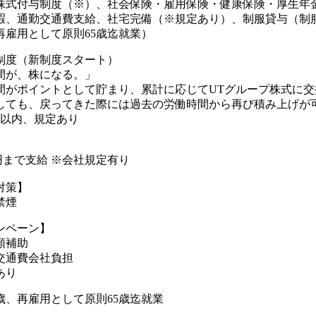
株式付与制度（※）、社会保険・雇用保険・健康保険・厚生年
暇、通勤交通費支給、社宅完備（※規定あり）、制服貸与（制
再雇用として原則65歳迄就業）
制度（新制度スタート）
間が、株になる。」
間がポイントとして貯まり、累計に応じてUTグループ株式に交
しても、戻ってきた際には過去の労働時間から再び積み上げが可
年以内、規定あり
00円まで支給 ※会社規定有り
対策】
禁煙
ンペーン】
額補助
交通費会社負担
あり
歳、再雇用として原則65歳迄就業