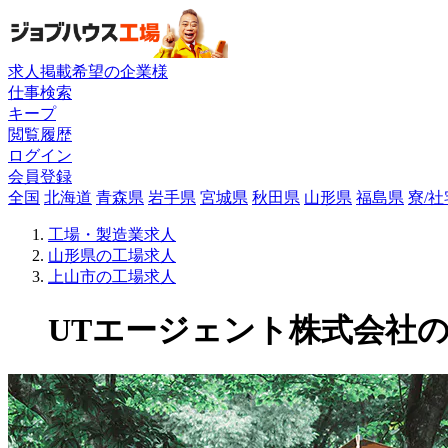
求人掲載希望の企業様
仕事検索
キープ
閲覧履歴
ログイン
会員登録
全国
北海道
青森県
岩手県
宮城県
秋田県
山形県
福島県
寮/
工場・製造業求人
山形県の工場求人
上山市の工場求人
UTエージェント株式会社の工場