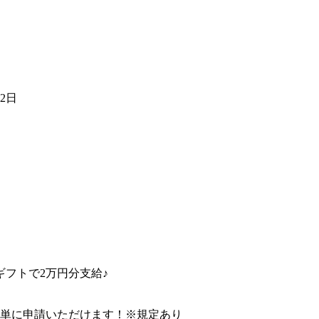
）
22日
フトで2万円分支給♪
簡単に申請いただけます！※規定あり