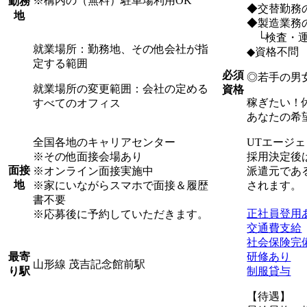
※構内の（無料）駐車場利用OK
勤務
◆交替勤務
地
◆製造業務
└検査・運
就業場所：勤務地、その他会社が指
◆資格不問
定する範囲
必須
◎若手の男
就業場所の変更範囲：会社の定める
資格
稼ぎたい！
すべてのオフィス
あなたの希
全国各地のキャリアセンター
UTエージ
※その他面接会場あり
採用決定後
面接
※オンライン面接実施中
派遣元であ
地
※家にいながらスマホで面接＆履歴
されます。
書不要
正社員登用
※応募後に予約していただきます。
交通費支給
社会保険完
研修あり
最寄
山形線 茂吉記念館前駅
制服貸与
り駅
【待遇】