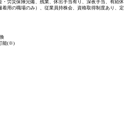
金・労災保険完備、残業、休出手当有り、深夜手当、有給休
服着用の職場のみ）、従業員持株会、資格取得制度あり、定
換
能(※)