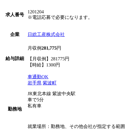
1201204
求人番号
※電話応募で必要になります。
日総工産株式会社
企業
月収例
281,775
円
給与詳細
【月収例】281775円
【時給】1300円
車通勤OK
岩手県
紫波町
JR東北本線 紫波中央駅
車で5分
私有車
勤務地
就業場所：勤務地、その他会社が指定する範囲