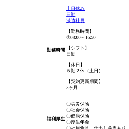
土日休み
日勤
派遣社員
【勤務時間】
①08:00～16:50
【シフト】
勤務時間
日勤
【休日】
５勤２休（土日）
【契約更新期間】
3ヶ月
〇労災保険
〇社会保険
〇健康保険
福利厚生
〇厚生年金
〇社員食堂 仕出し弁当あり