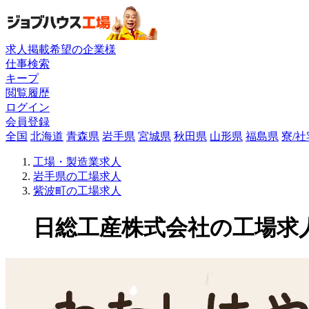
求人掲載希望の企業様
仕事検索
キープ
閲覧履歴
ログイン
会員登録
全国
北海道
青森県
岩手県
宮城県
秋田県
山形県
福島県
寮/
工場・製造業求人
岩手県の工場求人
紫波町の工場求人
日総工産株式会社の工場求人(1