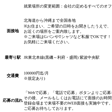
就業場所の変更範囲：会社の定めるすべてのオフ
北海道から沖縄まで全国各地
※お住まい、ご希望の日時をお聞きしたうえで、
面接地
お近くの場所をご案内致します。
※ご来場はGパンやTシャツなど私服でOKです！
お気軽にご来場ください。
JR東北本線(黒磯～利府・盛岡) 紫波中央駅
最寄り駅
100000円迄/月
交通費
※規定あり)
「Webで応募」「電話で応募」ボタンよりご応
その後、メールもしくはお電話にて面接のお時間
応募の流れ
登録会場まで来場不要のWEB面接も実施中です
ご応募お待ちしております。