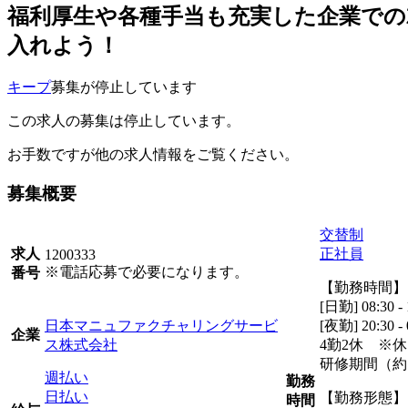
福利厚生や各種手当も充実した企業での就
入れよう！
キープ
募集が停止しています
この求人の募集は停止しています。
お手数ですが他の求人情報をご覧ください。
募集概要
交替制
正社員
求人
1200333
※電話応募で必要になります。
番号
【勤務時間】
[日勤] 08:30
日本マニュファクチャリングサービ
[夜勤] 20:30
企業
ス株式会社
4勤2休 ※
研修期間（約1
週払い
勤務
日払い
【勤務形態】
時間