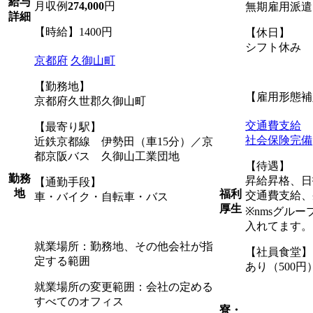
給与
月収例
274,000
円
無期雇用派遣
詳細
【時給】1400円
【休日】
シフト休み
京都府
久御山町
【勤務地】
【雇用形態補
京都府久世郡久御山町
交通費支給
【最寄り駅】
社会保険完備
近鉄京都線 伊勢田（車15分）／京
都京阪バス 久御山工業団地
【待遇】
勤務
昇給昇格、日
【通勤手段】
地
福利
交通費支給、
車・バイク・自転車・バス
厚生
※nmsグル
入れてます。
就業場所：勤務地、その他会社が指
【社員食堂】
定する範囲
あり（500円
就業場所の変更範囲：会社の定める
すべてのオフィス
寮・