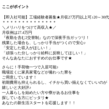
ここがポイント
【即入社可能】工場経験者募集★月収27万円以上可♪20～
＊＊＊＊＊＊＊＊＊＊＊＊＊＊
＼メリハリをつけて高収入★／
月収例は27.4万円
『夜勤を含む2交替制』なので深夜手当ガッツリ！
残業した場合も、しっかり手当がつくので安心♪
「安定した収入がほしい！」
「頑張った分しっかり給料に反映してほしい！」
そんなあなたにおすすめのお仕事です★
さらに！手荷物一つで入居可能♪
職場近くに家具家電などが備わった寮を
ご用意しています！
初期費用も抑えられるし、イチから買い揃えなくていいのが
嬉しいと大好評♪
一人暮らしを始めたい方や寮があるお仕事を
探している方にピッタリ★
あなたの新生活スタートを応援します！！