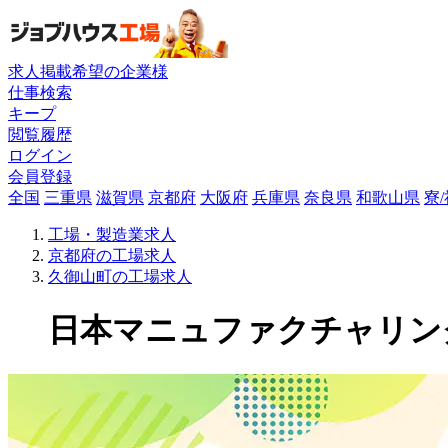
求人掲載希望の企業様
仕事検索
キープ
閲覧履歴
ログイン
会員登録
全国
三重県
滋賀県
京都府
大阪府
兵庫県
奈良県
和歌山県
寮
工場・製造業求人
京都府の工場求人
久御山町の工場求人
日本マニュファクチャリングサ