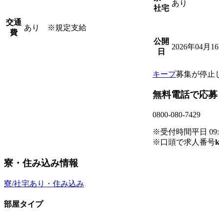
あり
社宅
交通
あり ※規定支給
費
公開
2026年04月1
日
キープ
募集が停止
無料電話で応募
0800-080-7429
※受付時間平日 09:00
※口頭で求人番号
k
寮・住み込み情報
寮/社宅あり・住み込み
部屋タイプ