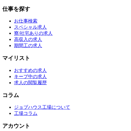
仕事を探す
お仕事検索
スペシャル求人
寮/社宅ありの求人
高収入の求人
期間工の求人
マイリスト
おすすめの求人
キープ中の求人
求人の閲覧履歴
コラム
ジョブハウス工場について
工場コラム
アカウント