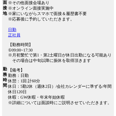
面
※その他面接会場あり
接
※オンライン面接実施中
地
※家にいながらスマホで面接＆履歴書不要
※応募後に予約していただきます。
日勤
正社員
【勤務時間】
①09:00~17:30
※月初繁忙で第1・第2土曜日が休日出勤になる可能あり
その場合は中旬以降に振休を取得頂きます
勤
【備考】
務
勤務：日勤
時
休憩：1回 計60分
間
休日：5勤2休（週休2日）/会社カレンダーに準ずる/年間
休日120日
休暇：GW休暇・年末年始休暇
※詳細については面談時にご説明させていただきます。