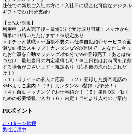
赴任での新規ご入社の方に！入社日に現金化可能なデジタル
ギフトで2万円分支給♪
【日払い制度】
利用申し込み完了後～最短5分で受け取り可能！スマホから
簡単に申請いただけます！※規定あり
＜ポチッと就職＞☆面接不要のお仕事自動紹介サービス☆面
倒な面接はスキップ！カンタンなWeb登録で、あなたに合っ
たお仕事を自動マッチング♪約5分でWeb登録完了！あとは待
つだけ、最短当日の内定獲得も可！※土日祝はお時間を頂戴
する場合がございます・規定あり《応募後の流れはこれだ
け！》
（１）当サイトの求人に応募！（２）登録した携帯電話の
SMSよりご案内！（３）カンタンWeb登録（約5分！）
（４）自動マッチングでお仕事紹介！（５）条件OK→働く
ための必要情報ご入力（６）内定！当社より入社のご案内
PRポイント
U・Iターン歓迎
男性活躍中