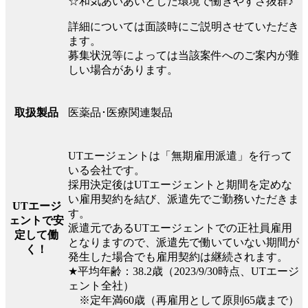
☆和気あいあいとした環境で働きやすさ抜群♪
詳細については面談時にご説明させていただき
ます。
募集状況等によっては当該案件へのご案内が難
しい場合があります。
医薬品･医療関連製品
取扱製品
UTエージェントは「無期雇用派遣」を行って
いる会社です。
採用決定後はUTエージェントと期間を定めな
い雇用契約を結び、派遣先でご勤務いただきま
UTエージ
す。
ェントで安
派遣元であるUTエージェントでの正社員雇用
定して働
となりますので、派遣先で働いていない期間が
く！
発生した場合でも雇用契約は継続されます。
★平均年齢：38.2歳（2023/9/30時点、UTエージ
ェント全社）
※定年満60歳（再雇用として原則65歳まで）