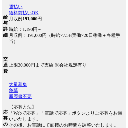
週払い
給料前払いOK
給
月収例
191,000
円
与
詳
時給：1,190円～
細
月収例：191,000円（時給×7.5H実働×20日稼働＋各種手
当）
交
上限30,000円まで支給 ※会社規定有り
通
費
大量募集
急募
履歴書不要
【応募方法】
応
「Webで応募」「電話で応募」ボタンよりご応募をお願
募
いいたします。
の
その後、お電話にて面接のお時間を調整いたします。