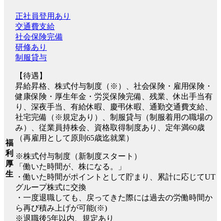
正社員登用あり
交通費支給
社会保険完備
研修あり
制服貸与
【待遇】
昇給昇格、株式付与制度（※）、社会保険・雇用保険・
健康保険・厚生年金・労災保険完備、残業、休出手当有
り、深夜手当、有給休暇、慶弔休暇、通勤交通費支給、
社宅完備（※規定あり）、制服貸与（制服着用の職場の
み）、従業員持株会、資格取得制度あり、定年満60歳
（再雇用として原則65歳迄就業）
福
利
※株式付与制度（新制度スタート）
厚
「働いた時間が、株になる。」
生
・働いた時間がポイントとして貯まり、累計に応じてUT
グループ株式に交換
・一度退職しても、戻ってきた際には過去の労働時間か
ら再び積み上げが可能(※)
※退職後5年以内、規定あり