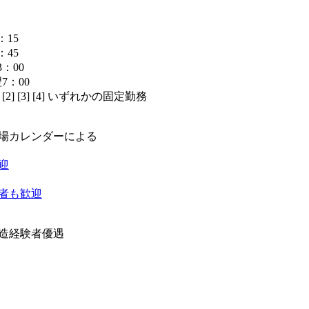
：15
：45
3：00
翌7：00
[2] [3] [4] いずれかの固定勤務
】
場カレンダーによる
迎
者も歓迎
造経験者優遇