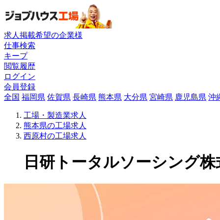
求人掲載希望の企業様
仕事検索
キープ
閲覧履歴
ログイン
会員登録
全国
福岡県
佐賀県
長崎県
熊本県
大分県
宮崎県
鹿児島県
沖
工場・製造業求人
熊本県の工場求人
西原村の工場求人
日研トータルソーシング株式会