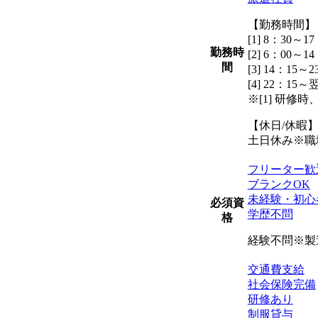
【勤務時間】
[1] 8：30～17
勤務時
[2] 6：00～14
間
[3] 14：15～2
[4] 22：15～
※[1] 研修時、
【休日/休暇
土日休み※職
フリーター歓
ブランクOK
未経験・初心
必須資
学歴不問
格
経験不問※製
交通費支給
社会保険完備
研修あり
制服貸与