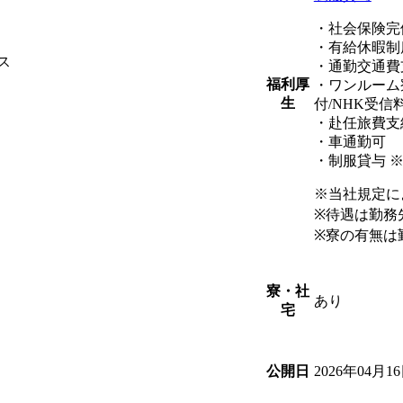
・社会保険完
・有給休暇制
ス
・通勤交通費
福利厚
・ワンルーム
生
付/NHK受信
・赴任旅費支
・車通勤可
・制服貸与 
※当社規定に
※待遇は勤務
※寮の有無は
寮・社
あり
宅
2026年04月1
公開日