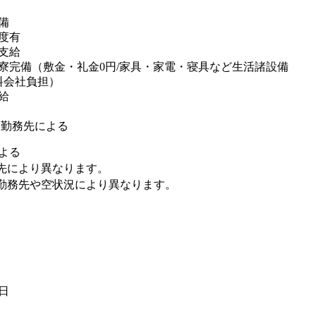
備
度有
支給
寮完備（敷金・礼金0円/家具・家電・寝具など生活諸設備
料会社負担）
給
※勤務先による
よる
先により異なります。
勤務先や空状況により異なります。
6日