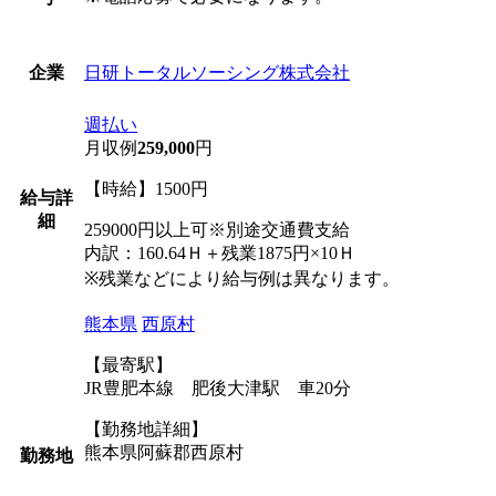
日研トータルソーシング株式会社
企業
週払い
月収例
259,000
円
【時給】1500円
給与詳
細
259000円以上可※別途交通費支給
内訳：160.64Ｈ＋残業1875円×10Ｈ
※残業などにより給与例は異なります。
熊本県
西原村
【最寄駅】
JR豊肥本線 肥後大津駅 車20分
【勤務地詳細】
熊本県阿蘇郡西原村
勤務地