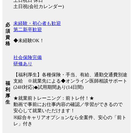
土日祝日 休日
土日祝(会社カレンダー)
未経験・初心者も歓迎
必
第二新卒歓迎
須
資
◆未経験OK！
格
社会保険完備
研修あり
【福利厚生】各種保険・手当、有給、通勤交通費別途
支給 ※就業先による◆オンライン医師相談サポート
福
(24H対応)◆試用期間あり(14日間)
利
厚
★就業前トレーニング：前トレ付！★
生
動画で事前にお仕事内容の確認／学習ができるので
安心して就業いただけます！
※綜合キャリアオプションなら全案件、安心の「前ト
レ」付き