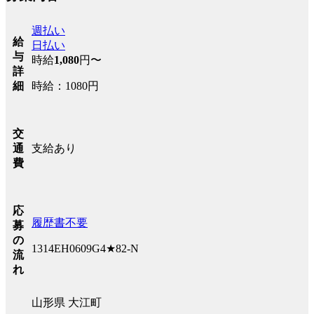
週払い
給
日払い
与
時給
1,080
円〜
詳
時給：1080円
細
交
支給あり
通
費
応
履歴書不要
募
の
1314EH0609G4★82-N
流
れ
山形県 大江町