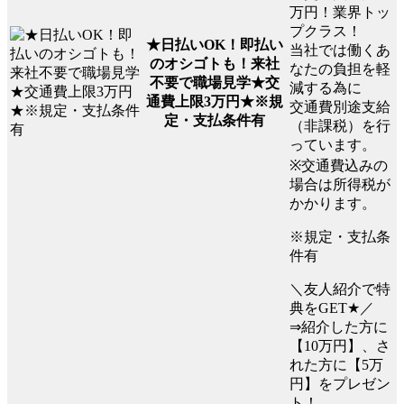
万円！業界トッ
プクラス！
★日払いOK！即払い
当社では働くあ
のオシゴトも！来社
なたの負担を軽
不要で職場見学★交
減する為に
通費上限3万円★※規
交通費別途支給
定・支払条件有
（非課税）を行
っています。
※交通費込みの
場合は所得税が
かかります。
※規定・支払条
件有
＼友人紹介で特
典をGET★／
⇒紹介した方に
【10万円】、さ
れた方に【5万
円】をプレゼン
ト！