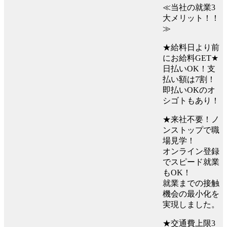
≪当社の就業3
大メリット！！
≫
★給料日より前
にお給料GET★
日払いOK！支
払い額は7割！
即払いOKのオ
シゴトもあり！
★来社不要！ノ
ンストップで職
場見学！
オンライン登録
でスピード就業
もOK！
就業までの接触
機会の最小化を
実現しました。
★交通費上限3