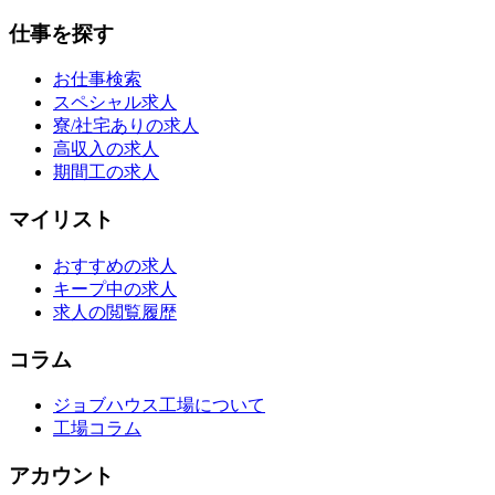
仕事を探す
お仕事検索
スペシャル求人
寮/社宅ありの求人
高収入の求人
期間工の求人
マイリスト
おすすめの求人
キープ中の求人
求人の閲覧履歴
コラム
ジョブハウス工場について
工場コラム
アカウント