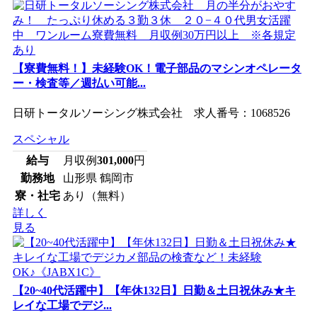
【寮費無料！】未経験OK！電子部品のマシンオペレータ
ー・検査等／週払い可能...
日研トータルソーシング株式会社 求人番号：1068526
スペシャル
給与
月収例
301,000
円
勤務地
山形県 鶴岡市
寮・社宅
あり（無料）
詳しく
見る
【20~40代活躍中】【年休132日】日勤＆土日祝休み★キ
レイな工場でデジ...