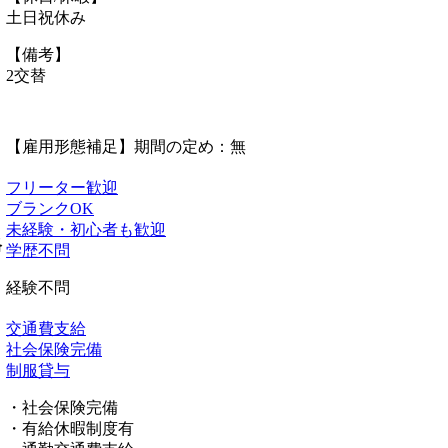
土日祝休み
【備考】
2交替
【雇用形態補足】期間の定め：無
フリーター歓迎
ブランクOK
未経験・初心者も歓迎
格
学歴不問
経験不問
交通費支給
社会保険完備
制服貸与
・社会保険完備
・有給休暇制度有