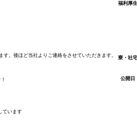
福利厚
します。後ほど当社よりご連絡をさせていただきます。
寮・社
！
公開日
け！
しています