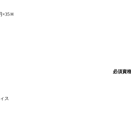
円×35Ｈ
必須資
ィス