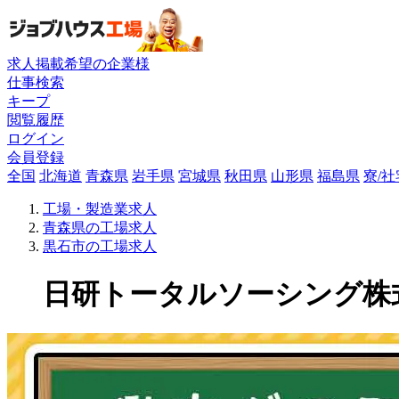
求人掲載希望の企業様
仕事検索
キープ
閲覧履歴
ログイン
会員登録
全国
北海道
青森県
岩手県
宮城県
秋田県
山形県
福島県
寮/
工場・製造業求人
青森県の工場求人
黒石市の工場求人
日研トータルソーシング株式会